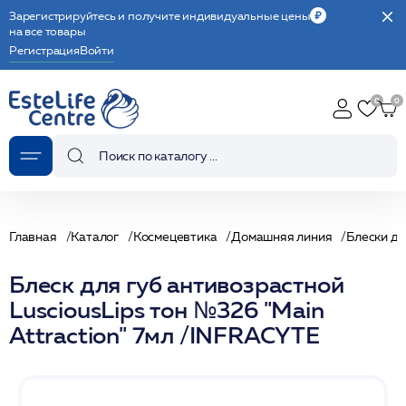
Зарегистрируйтесь и получите индивидуальные цены
на все товары
Регистрация
Войти
Главная
Каталог
Космецевтика
Домашняя линия
Блески дл
Блеск для губ антивозрастной
LusciousLips тон №326 "Main
Attraction" 7мл /INFRACYTE