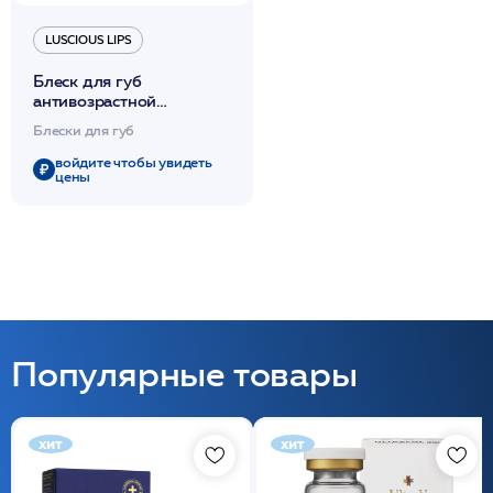
LUSCIOUS LIPS
Блеск для губ
антивозрастной
LusciousLips тон №326
Блески для губ
"Main Attraction" 7мл
/INFRACYTE
войдите чтобы увидеть
цены
Популярные товары
хит
хит