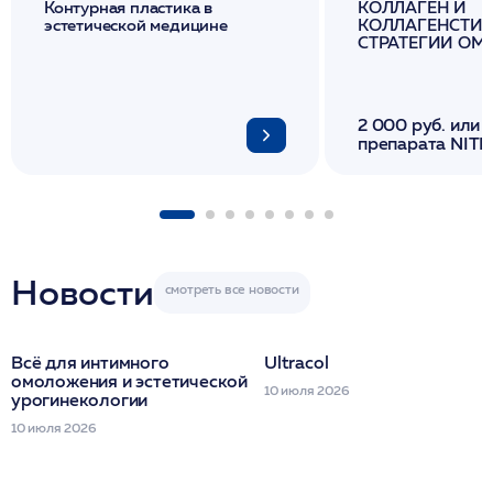
Контурная пластика в
КОЛЛАГЕН И
эстетической медицине
КОЛЛАГЕНСТИМ
СТРАТЕГИИ О
И ЛИФТИНГА К
2 000 руб. или 
препарата NITH
флакона/ LINE
1 фл/ COLLOST о
FACETEM 1 шпр
ULTRACOL 1 фл
Miraline в день
семинара
Новости
Всё для интимного
Ultracol
омоложения и эстетической
10 июля 2026
урогинекологии
10 июля 2026