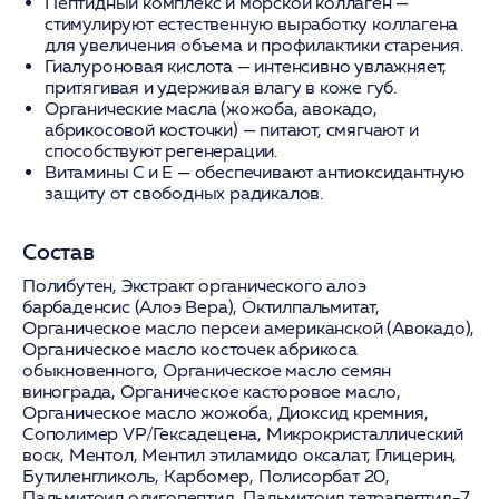
Пептидный комплекс и морской коллаген
—
стимулируют естественную выработку коллагена
для увеличения объема и профилактики старения.
Гиалуроновая кислота
— интенсивно увлажняет,
притягивая и удерживая влагу в коже губ.
Органические масла (жожоба, авокадо,
абрикосовой косточки)
— питают, смягчают и
способствуют регенерации.
Витамины C и E
— обеспечивают антиоксидантную
защиту от свободных радикалов.
Состав
Полибутен, Экстракт органического алоэ
барбаденсис (Алоэ Вера), Октилпальмитат,
Органическое масло персеи американской (Авокадо),
Органическое масло косточек абрикоса
обыкновенного, Органическое масло семян
винограда, Органическое касторовое масло,
Органическое масло жожоба, Диоксид кремния,
Сополимер VP/Гексадецена, Микрокристаллический
воск, Ментол, Ментил этиламидо оксалат, Глицерин,
Бутиленгликоль, Карбомер, Полисорбат 20,
Пальмитоил олигопептид, Пальмитоил тетрапептид-7,