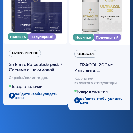
Новинка
Популярный
Новинка
Популярный
HYDRO PEPTIDE
ULTRACOL
Shikimic Rx peptide pads /
ULTRACOL 200мг
Cистема с шикимовой
Имплантат
кислотой обновляющая
внутридермальный,
Скрабы/пилинги дом.
Коллаген/
(30шт) /HP
стерильный на основе
коллагеностимуляторы
полидиоксанона
Товар в наличии
/ULTRACOL
Товар в наличии
войдите чтобы увидеть
цены
войдите чтобы увидеть
цены