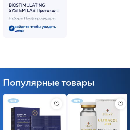
BIOSTIMULATING
SYSTEM LAB Протокол
интенсивной
Наборы Проф процедуры
биостимуляции (3
процедуры) /DIBI
войдите чтобы увидеть
цены
Популярные товары
хит
хит