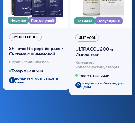
Новинка
Популярный
Новинка
Популярный
HYDRO PEPTIDE
ULTRACOL
Shikimic Rx peptide pads /
ULTRACOL 200мг
Cистема с шикимовой
Имплантат
кислотой обновляющая
внутридермальный,
Скрабы/пилинги дом.
Коллаген/
(30шт) /HP
стерильный на основе
коллагеностимуляторы
полидиоксанона
Товар в наличии
/ULTRACOL
Товар в наличии
войдите чтобы увидеть
цены
войдите чтобы увидеть
цены