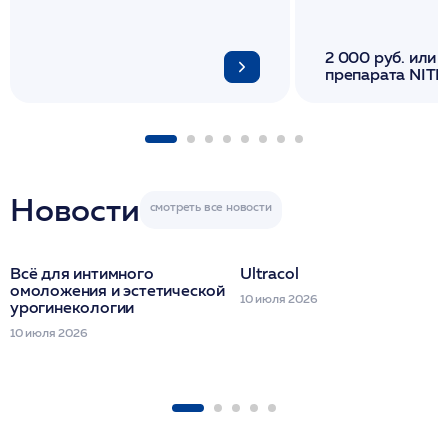
2 000 руб. или 
препарата NITH
флакона/ LINE
1 фл/ COLLOST о
FACETEM 1 шпр
ULTRACOL 1 фл
Miraline в день
семинара
Новости
Всё для интимного
Ultracol
омоложения и эстетической
10 июля 2026
урогинекологии
10 июля 2026