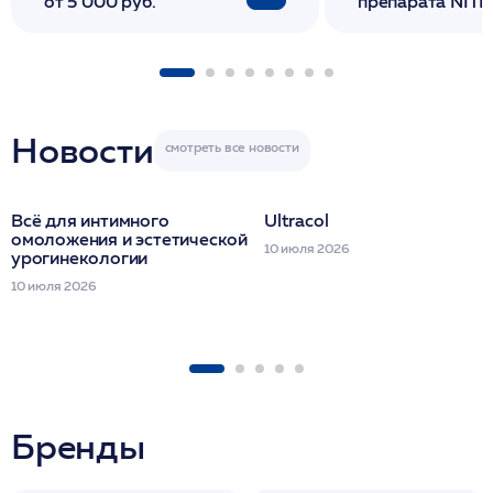
от 5 000 руб.
препарата NITH
флакона/ LINE
1 фл/ COLLOST о
FACETEM 1 шпр
ULTRACOL 1 фл
Miraline в день
семинара
Новости
Всё для интимного
Ultracol
омоложения и эстетической
10 июля 2026
урогинекологии
10 июля 2026
Бренды