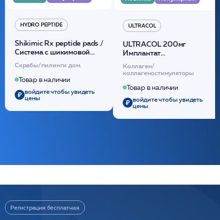
HYDRO PEPTIDE
ULTRACOL
Shikimic Rx peptide pads /
ULTRACOL 200мг
Cистема с шикимовой
Имплантат
кислотой обновляющая
внутридермальный,
Скрабы/пилинги дом.
Коллаген/
(30шт) /HP
стерильный на основе
коллагеностимуляторы
полидиоксанона
Товар в наличии
/ULTRACOL
Товар в наличии
войдите чтобы увидеть
цены
войдите чтобы увидеть
цены
Регистрация бесплатная