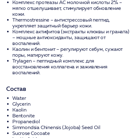
Комплекс протеазы AC молочной кислоты 2%
–
мягко отшелушивает, стимулирует обновление
кожи.
Thermostressine
– антистрессовый пептид,
укрепляет защитный барьер кожи.
Комплекс актифитов (экстракты клюквы и граната)
– мощные антиоксиданты, защищают от
воспалений.
Каолин и бентонит
– регулируют себум, сужают
поры, матируют кожу.
Trylagen
– пептидный комплекс для
восстановления коллагена и заживления
воспалений.
Состав
Water
Glycerin
Kaolin
Bentonite
Propanediol
Simmondsia Chinensis (Jojoba) Seed Oil
Sucrose Cocoate