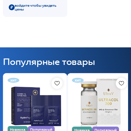
укрепляющ.действ. 30мл
войдите чтобы увидеть
цены
/HP
Популярные товары
хит
хит
Новинка
Популярный
Новинка
Популярный