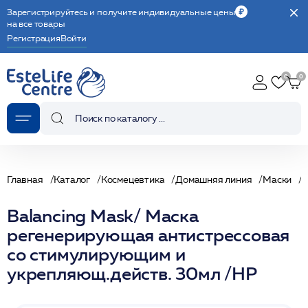
Зарегистрируйтесь и получите индивидуальные цены
на все товары
Регистрация
Войти
Главная
Каталог
Космецевтика
Домашняя линия
Маски
Balancing Mask/ Маска
регенерирующая антистрессовая
со стимулирующим и
укрепляющ.действ. 30мл /HP