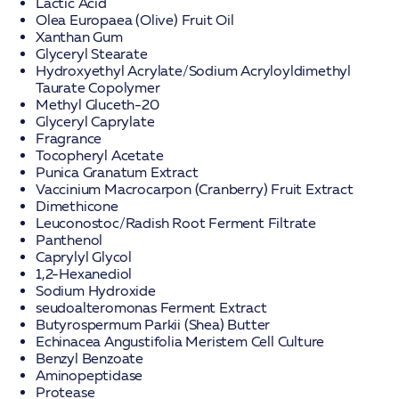
Lactic Acid
Olea Europaea (Olive) Fruit Oil
Xanthan Gum
Glyceryl Stearate
Hydroxyethyl Acrylate/Sodium Acryloyldimethyl
Taurate Copolymer
Methyl Gluceth-20
Glyceryl Caprylate
Fragrance
Tocopheryl Acetate
Punica Granatum Extract
Vaccinium Macrocarpon (Cranberry) Fruit Extract
Dimethicone
Leuconostoc/Radish Root Ferment Filtrate
Panthenol
Caprylyl Glycol
1,2-Hexanediol
Sodium Hydroxide
seudoalteromonas Ferment Extract
Butyrospermum Parkii (Shea) Butter
Echinacea Angustifolia Meristem Cell Culture
Benzyl Benzoate
Aminopeptidase
Protease