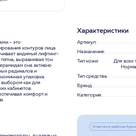
Характеристики
ами – это
Артикул:
ирования контуров лица
Назначение:
ечивает видимый лифтинг-
 пятна, выравнивая тон
Тип кожи:
Для всех
церамидам она активно
Нормал
ных радикалов и
Тип средства:
ономичная упаковка
м выбором как для
Бренд:
их кабинетов.
беспечивая комфорт и
Категория:
я.
Ответим в рабочие будн
 температуры, тщательно