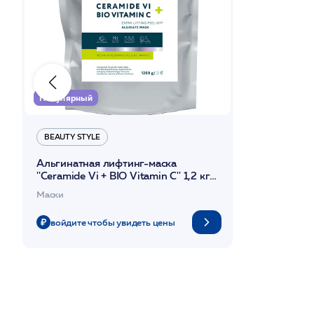
Популярный
BEAUTY STYLЕ
Альгинатная лифтинг-маска
''Сeramide Vi + BIO Vitamin C'' 1,2 кг
Beauty Stylе
Маски
войдите чтобы увидеть цены