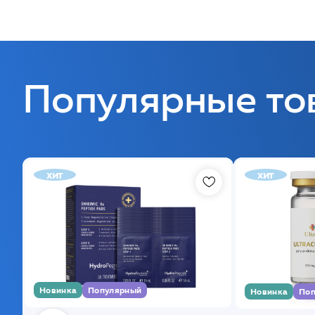
Популярные то
хит
хит
Новинка
Популярный
Новинка
Поп