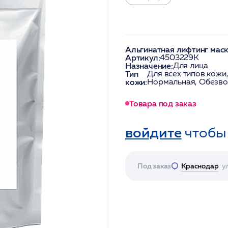
Альгинатная лифтинг маск
Артикул:
4503229K
Назначение:
Для лица
Тип
Для всех типов кожи
кожи:
Нормальная, Обезвож
Товара под заказ
войдите
чтобы
Под заказ
Краснодар
у