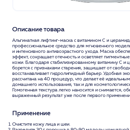
Описание товара
Альгинатная лифтинг-маска с витамином С и церамид
профессиональное средство для мгновенного модел
и интенсивного антивозрастного ухода. Маска обесп
эффект, сокращает отечность и осветляет пигментные
кожи. Благодаря стабилизированному витамину С и 
борется с признаками старения, защищает от свобод
восстанавливает гидролипидный барьер. Удобная эк
рассчитана на 40 процедур, что делает её идеальны
домашнего использования, так и для косметологическ
Гомогенная текстура легко наносится и снимается, о
выраженный результат уже после первого применени
Применение
Очистите кожу лица и шеи.
Разведите 30 г порошка в 80-90 мл воды комнатной