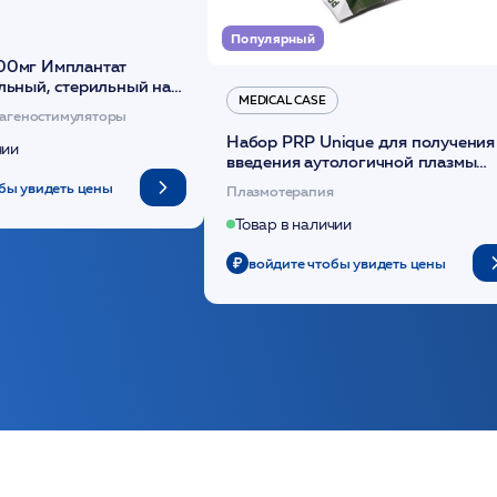
Популярный
00мг Имплантат
льный, стерильный на
MEDICAL CASE
диоксанона /ULTRACOL
агеностимуляторы
Набор PRP Unique для получения
чии
введения аутологичной плазмы
(саше 1шт)/Medical Case
бы увидеть цены
Плазмотерапия
Товар в наличии
войдите чтобы увидеть цены