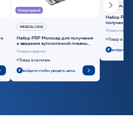
MEDICAL CASE
Популярный
Набор Plasmoactive Стандарт для
получения и
MEDICAL CASE
плазмы (саше
Плазмотерапи
 и
Набор PRP Monocap для получения
Товар в нали
и введения аутологичной плазмы
(саше 1шт)/Medical Case
войдите чт
Плазмотерапия
Товар в наличии
войдите чтобы увидеть цены