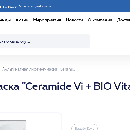
е товары
Регистрация
Войти
енды
Акции
Мероприятия
Новости
О компании
Доста
Альгинатная лифтинг-маска ''Сeramide Vi + BIO Vitamin C'' 1,2 кг Beauty Stylе
а ''Сeramide Vi + BIO Vita
Beauty Stylе