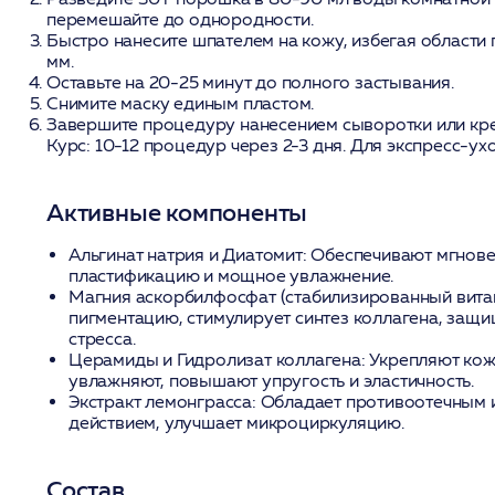
перемешайте до однородности.
Быстро нанесите шпателем на кожу, избегая области г
мм.
Оставьте на 20-25 минут до полного застывания.
Снимите маску единым пластом.
Завершите процедуру нанесением сыворотки или кр
Курс:
10-12 процедур через 2-3 дня. Для экспресс-ух
Активные компоненты
Альгинат натрия и Диатомит:
Обеспечивают мгнове
пластификацию и мощное увлажнение.
Магния аскорбилфосфат (стабилизированный витам
пигментацию, стимулирует синтез коллагена, защи
стресса.
Церамиды и Гидролизат коллагена:
Укрепляют кож
увлажняют, повышают упругость и эластичность.
Экстракт лемонграсса:
Обладает противоотечным 
действием, улучшает микроциркуляцию.
Состав