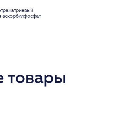
Тетранатриевый
ия аскорбилфосфат
 товары