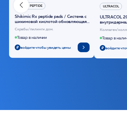
HYDRO PEPTIDE
ULTRACOL
Shikimic Rx peptide pads / Cистема с
ULTRACOL 2
шикимовой кислотой обновляющая
внутридерма
(30шт) /HP
основе поли
Скрабы/пилинги дом.
Коллаген/колл
Товар в наличии
Товар в нали
войдите чтобы увидеть цены
войдите что