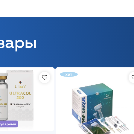
вары
хит
улярный