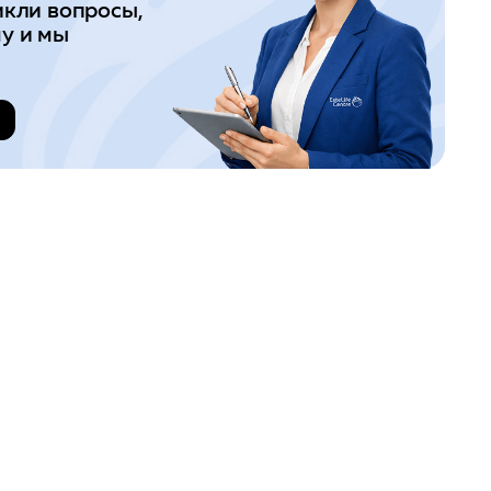
икли вопросы,
у и мы