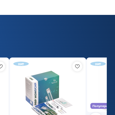
хит
хит
Популярный