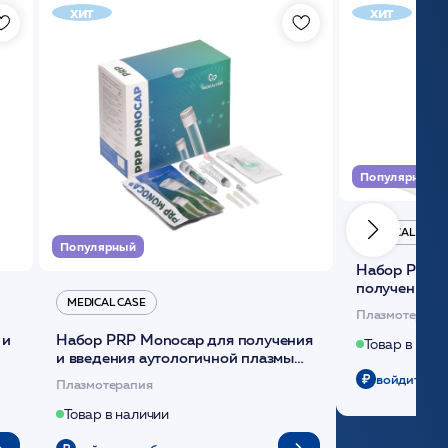
хит
хит
Популярный
MEDICAL CASE
Популярный
Набор Plasmoactive Стандарт для
получения и
MEDICAL CASE
плазмы (саше
Плазмотерапи
 и
Набор PRP Monocap для получения
Товар в нали
и введения аутологичной плазмы
(саше 1шт)/Medical Case
войдите чт
Плазмотерапия
Товар в наличии