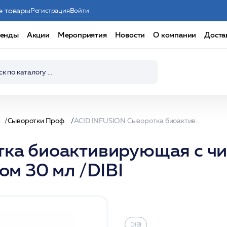
е товары
Регистрация
Войти
енды
Акции
Мероприятия
Новости
О компании
Доста
Сыворотки Проф.
ACID INFUSION Сыворотка биоактивирующая с чистой с фитиновой кислотой и ресвератролом 30 мл /DIBI
ка биоактивирующая с чи
ом 30 мл /DIBI
DIBI