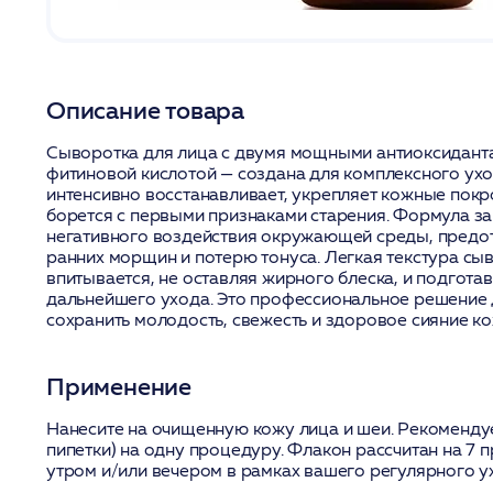
Описание товара
Сыворотка для лица с двумя мощными антиоксидант
фитиновой кислотой — создана для комплексного ухо
интенсивно восстанавливает, укрепляет кожные пок
борется с первыми признаками старения. Формула з
негативного воздействия окружающей среды, предо
ранних морщин и потерю тонуса. Легкая текстура сы
впитывается, не оставляя жирного блеска, и подгота
дальнейшего ухода. Это профессиональное решение дл
сохранить молодость, свежесть и здоровое сияние ко
Применение
Нанесите на очищенную кожу лица и шеи. Рекомендуе
пипетки) на одну процедуру. Флакон рассчитан на 7 
утром и/или вечером в рамках вашего регулярного у