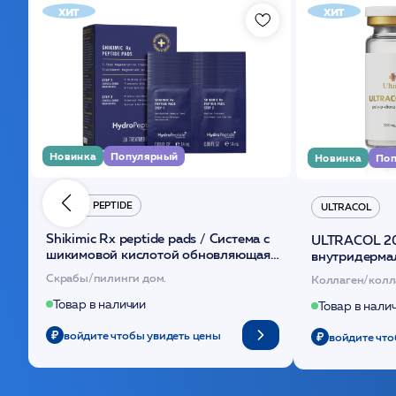
хит
хит
Новинка
Популярный
Новинка
Поп
HYDRO PEPTIDE
ULTRACOL
Shikimic Rx peptide pads / Cистема с
ULTRACOL 2
шикимовой кислотой обновляющая
внутридерма
(30шт) /HP
основе поли
Скрабы/пилинги дом.
Коллаген/колл
Товар в наличии
Товар в нали
войдите чтобы увидеть цены
войдите что