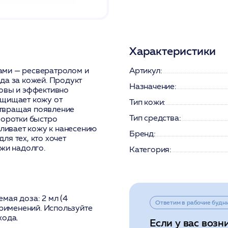
Характеристики
ами — ресвератролом и
Артикул:
да за кожей. Продукт
Назначение:
ровы и эффективно
ащищает кожу от
Тип кожи:
твращая появление
Тип средства:
воротки быстро
вливает кожу к нанесению
Бренд:
я тех, кто хочет
жи надолго.
Категория:
мая доза: 2 мл (4
Ответим в рабочие будн
применений. Используйте
хода.
Если у вас возн