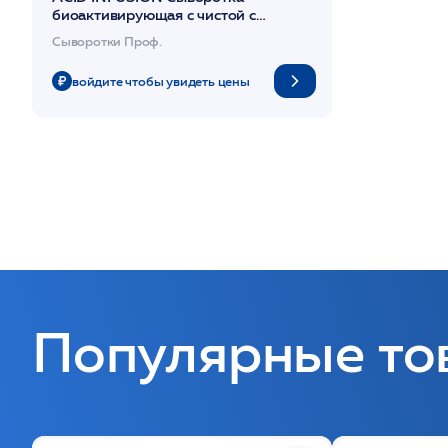
биоактивирующая с чистой с
фитиновой кислотой и
Сыворотки Проф.
ресвератролом 30 мл /DIBI
войдите чтобы увидеть цены
Популярные то