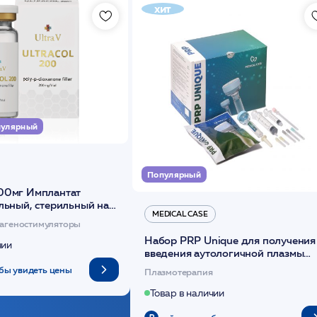
хит
улярный
Популярный
00мг Имплантат
льный, стерильный на
MEDICAL CASE
диоксанона /ULTRACOL
агеностимуляторы
Набор PRP Unique для получения
чии
введения аутологичной плазмы
(саше 1шт)/Medical Case
бы увидеть цены
Плазмотерапия
Товар в наличии