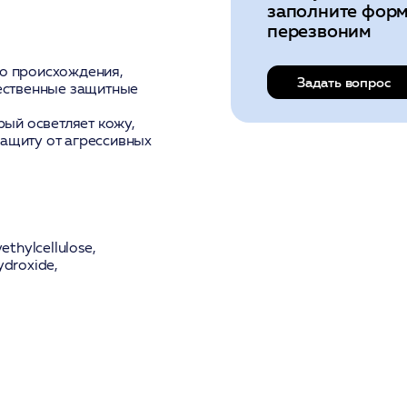
заполните форм
перезвоним
о происхождения,
Задать вопрос
тественные защитные
рый осветляет кожу,
 защиту от агрессивных
ethylcellulose,
ydroxide,