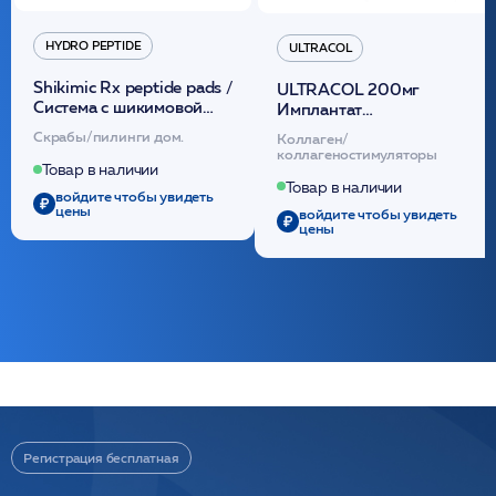
HYDRO PEPTIDE
ULTRACOL
Shikimic Rx peptide pads /
ULTRACOL 200мг
Cистема с шикимовой
Имплантат
кислотой обновляющая
внутридермальный,
Скрабы/пилинги дом.
Коллаген/
(30шт) /HP
стерильный на основе
коллагеностимуляторы
полидиоксанона
Товар в наличии
/ULTRACOL
Товар в наличии
войдите чтобы увидеть
цены
войдите чтобы увидеть
цены
Регистрация бесплатная