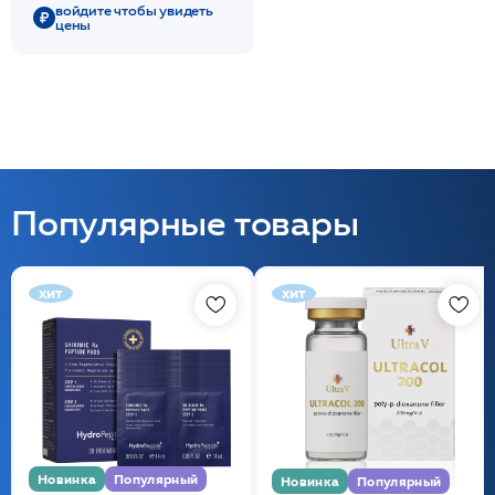
10*5 мл /DIBI
войдите чтобы увидеть
цены
Популярные товары
хит
хит
Новинка
Популярный
Новинка
Популярный