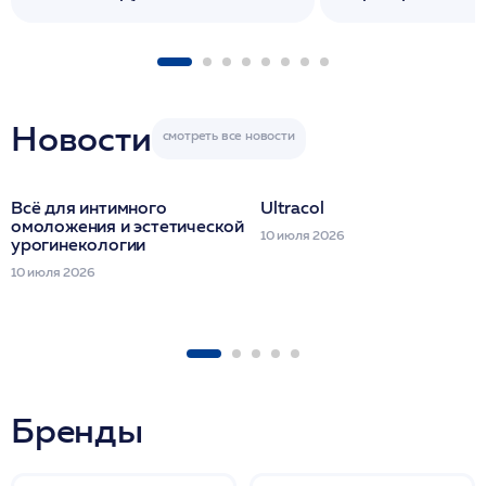
флакона/ LINE
1 фл/ COLLOST о
FACETEM 1 шпр
ULTRACOL 1 фл
Miraline в день
семинара
Новости
Всё для интимного
Ultracol
омоложения и эстетической
10 июля 2026
урогинекологии
10 июля 2026
Бренды