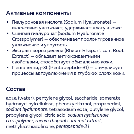
Активные компоненты
Гиалуроновая кислота (Sodium Hyaluronate)
—
интенсивно увлажняет, удерживает влагу в коже.
Сшитый гиалуронат (Sodium Hyaluronate
Crosspolymer)
— обеспечивает пролонгированное
увлажнение и упругость.
Экстракт корня ревеня (Rheum Rhaponticum Root
Extract)
— обладает антиоксидантными
свойствами, способствует обновлению кожи.
Пентапептид-31 (Pentapeptide-31)
— стимулирует
процессы автоувлажнения в глубоких слоях кожи.
Состав
aqua (water), pentylene glycol, saccharide isomerate,
hydroxyethylcellulose, phenoxyethanol, propanediol,
sodium hyaluronate
, tetrasodium edta, butylene glycol,
sodium hyaluronate
propylene glycol, citric acid,
crosspolymer
rheum rhaponticum root extract
,
,
pentapeptide-31
methylisothiazolinone,
.