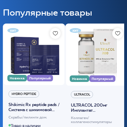
Популярные товары
хит
хит
Новинка
Популярный
Новинка
Популярный
HYDRO PEPTIDE
ULTRACOL
Shikimic Rx peptide pads /
ULTRACOL 200мг
Cистема с шикимовой
Имплантат
кислотой обновляющая
внутридермальный,
Скрабы/пилинги дом.
Коллаген/
(30шт) /HP
стерильный на основе
коллагеностимуляторы
полидиоксанона
Товар в наличии