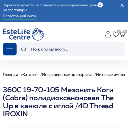
Зарегистрируйтесь и получите индивидуальные цены
на все товары
Регистрация
Войти
Главная
Каталог
Инъекционные препараты
Нитевые имплан
360C 19-70-105 Мезонить Коги
(Cobra) полидиоксаноновая The
Up в канюле с иглой /4D Thread
IROXIN