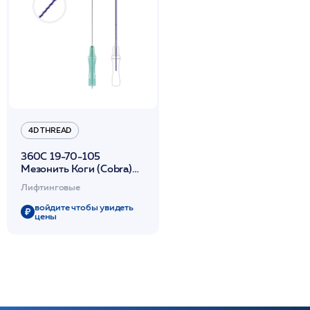
4D THREAD
360C 19-70-105
Мезонить Коги (Cobra)
полидиоксаноновая The
Лифтинговые
Up в канюле с иглой /4D
Thread IROXIN
войдите чтобы увидеть
цены