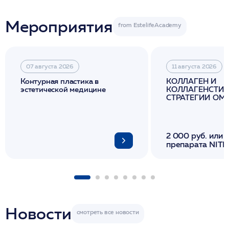
Мероприятия
07 августа 2026
11 августа 2026
Контурная пластика в
КОЛЛАГЕН И
эстетической медицине
КОЛЛАГЕНСТИМ
СТРАТЕГИИ О
И ЛИФТИНГА К
2 000 руб. или 
препарата NITH
флакона/ LINE
1 фл/ COLLOST о
FACETEM 1 шпр
ULTRACOL 1 фл
Miraline в день
семинара
Новости