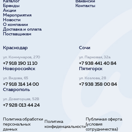
Каталог
Вакансии
Бренды
Контакты
Акции
Мероприятия
Новости
О компании
Доставка и оплата
Поставщикам
Краснодар
Сочи
ул. Коммунаров, 270
ул. Парковая, 32а
+7 918 190 11 10
+7 938 441 40 84
Новороссийск
Пятигорск
ул. Видова, 65
ул. Козлова, 28
+7 918 314 14 00
+7 938 358 00 84
Ставрополь
ул. Доваторцев, 52В
+7 928 013 44 24
Политика обработки
Публичная оферта
Политика
персональных
(условия
конфиденциальности
данных
сотрудничества)