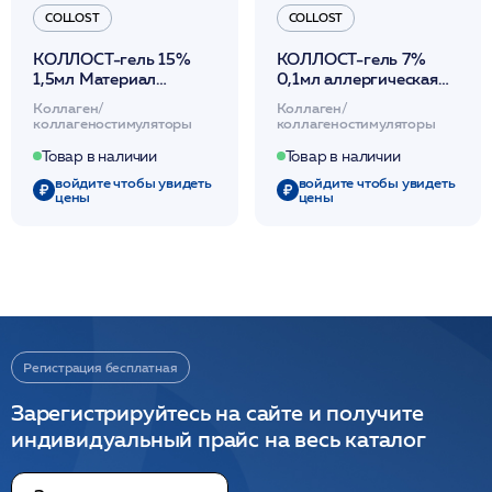
COLLOST
COLLOST
КОЛЛОСТ-гель 7%
КОЛЛОСТ-гель 15%
0,1мл аллергическая
1,5мл Материал
проба Материал
коллагеновый
Коллаген/
Коллаген/
коллагеновый
рассасывающийся
коллагеностимуляторы
коллагеностимуляторы
рассасывающийся
Collost
Collost
Товар в наличии
Товар в наличии
войдите чтобы увидеть
войдите чтобы увидеть
цены
цены
Регистрация бесплатная
Зарегистрируйтесь на сайте и получите
индивидуальный прайс на весь каталог