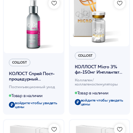
COLLOST
COLLOST
КОЛЛОСТ Micro 3%
фл-150мг Имплантат
КОЛОСТ Спрей Пост-
внутридермальный на
процедурный
Коллаген/
основе коллагена
коллагеновый 100 мл
коллагеностимуляторы
Постинъекционный уход
Collost
Товар в наличии
Товар в наличии
войдите чтобы увидеть
войдите чтобы увидеть
цены
цены