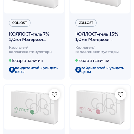
COLLOST
COLLOST
КОЛЛОСТ-гель 7%
КОЛЛОСТ-гель 15%
1,0мл Материал
1,0мл Материал
коллагеновый
коллагеновый
Коллаген/
Коллаген/
рассасывающийся
рассасывающийся
коллагеностимуляторы
коллагеностимуляторы
Collost
Collost
Товар в наличии
Товар в наличии
войдите чтобы увидеть
войдите чтобы увидеть
цены
цены