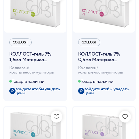
COLLOST
COLLOST
КОЛЛОСТ-гель 7%
КОЛЛОСТ-гель 7%
1,5мл Материал
0,5мл Материал
коллагеновый
коллагеновый
Коллаген/
Коллаген/
рассасывающийся
рассасывающийся
коллагеностимуляторы
коллагеностимуляторы
Collost
Collost
Товар в наличии
Товар в наличии
войдите чтобы увидеть
войдите чтобы увидеть
цены
цены