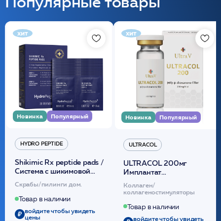
Популярные товары
хит
хит
Новинка
Популярный
Новинка
Популярный
HYDRO PEPTIDE
ULTRACOL
Shikimic Rx peptide pads /
ULTRACOL 200мг
Cистема с шикимовой
Имплантат
кислотой обновляющая
внутридермальный,
Скрабы/пилинги дом.
Коллаген/
(30шт) /HP
стерильный на основе
коллагеностимуляторы
полидиоксанона
Товар в наличии
/ULTRACOL
Товар в наличии
войдите чтобы увидеть
цены
войдите чтобы увидеть