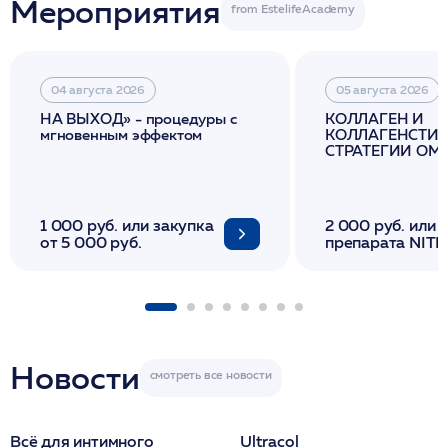
Мероприятия
04 августа 2026
05 августа 2026
НА ВЫХОД» - процедуры с
КОЛЛАГЕН И
мгновенным эффектом
КОЛЛАГЕНСТИМ
СТРАТЕГИИ О
И ЛИФТИНГА К
1 000 руб. или закупка
2 000 руб. или 
от 5 000 руб.
препарата NITH
флакона/ LINE
1 фл/ COLLOST о
FACETEM 1 шпр
ULTRACOL 1 фл
Miraline в день
семинара
Новости
Всё для интимного
Ultracol