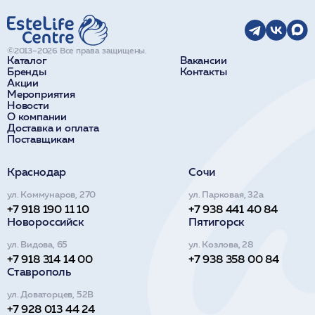
©2013–2026 Все права защищены.
Каталог
Вакансии
Бренды
Контакты
Акции
Мероприятия
Новости
О компании
Доставка и оплата
Поставщикам
Краснодар
Сочи
ул. Коммунаров, 270
ул. Парковая, 32а
+7 918 190 11 10
+7 938 441 40 84
Новороссийск
Пятигорск
ул. Видова, 65
ул. Козлова, 28
+7 918 314 14 00
+7 938 358 00 84
Ставрополь
ул. Доваторцев, 52В
+7 928 013 44 24