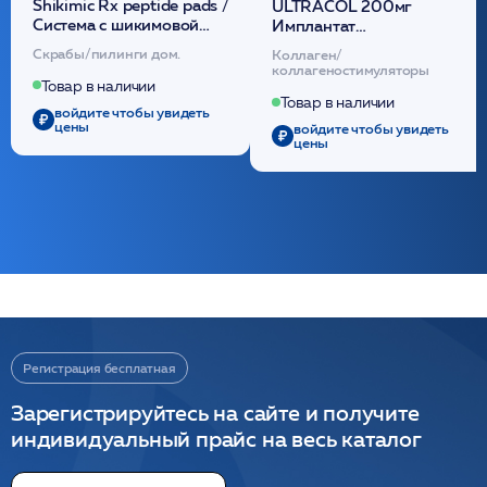
Shikimic Rx peptide pads /
ULTRACOL 200мг
Cистема с шикимовой
Имплантат
кислотой обновляющая
внутридермальный,
Скрабы/пилинги дом.
Коллаген/
(30шт) /HP
стерильный на основе
коллагеностимуляторы
полидиоксанона
Товар в наличии
/ULTRACOL
Товар в наличии
войдите чтобы увидеть
цены
войдите чтобы увидеть
цены
Регистрация бесплатная
Зарегистрируйтесь на сайте и получите
индивидуальный прайс на весь каталог