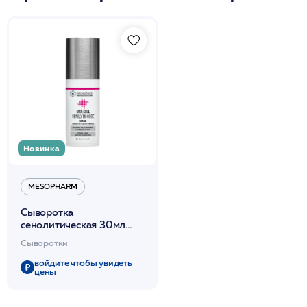
Новинка
MESOPHARM
Сыворотка
сенолитическая 30мл
/VITA:CELL SENOLYTIC
Сыворотки
CODE SERUM
/MESOPHARM
войдите чтобы увидеть
цены