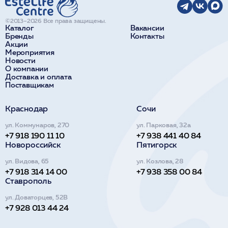
©2013–2026 Все права защищены.
Каталог
Вакансии
Бренды
Контакты
Акции
Мероприятия
Новости
О компании
Доставка и оплата
Поставщикам
Краснодар
Сочи
ул. Коммунаров, 270
ул. Парковая, 32а
+7 918 190 11 10
+7 938 441 40 84
Новороссийск
Пятигорск
ул. Видова, 65
ул. Козлова, 28
+7 918 314 14 00
+7 938 358 00 84
Ставрополь
ул. Доваторцев, 52В
+7 928 013 44 24