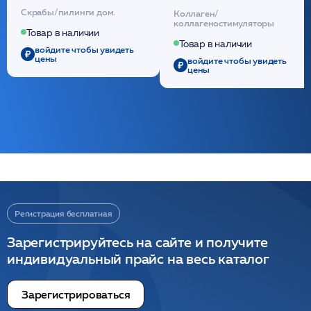
кислотой обновляющая
внутридермальный,
Скрабы/пилинги дом.
Коллаген/
(30шт) /HP
стерильный на основе
коллагеностимуляторы
полидиоксанона
Товар в наличии
/ULTRACOL
Товар в наличии
войдите чтобы увидеть
цены
войдите чтобы увидеть
цены
Регистрация бесплатная
Зарегистрируйтесь на сайте и получите
индивидуальный прайс на весь каталог
Зарегистрироваться