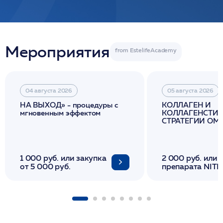
Мероприятия
04 августа 2026
05 августа 2026
НА ВЫХОД» - процедуры с
КОЛЛАГЕН И
мгновенным эффектом
КОЛЛАГЕНСТИМ
СТРАТЕГИИ О
И ЛИФТИНГА К
1 000 руб. или закупка
2 000 руб. или 
от 5 000 руб.
препарата NITH
флакона/ LINE
1 фл/ COLLOST о
FACETEM 1 шпр
ULTRACOL 1 фл
Miraline в день
семинара