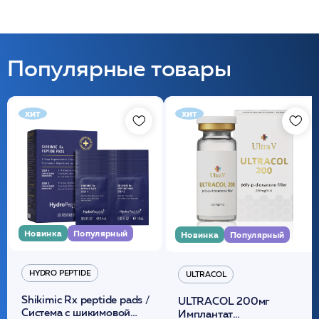
Популярные товары
хит
хит
Новинка
Популярный
Новинка
Популярный
HYDRO PEPTIDE
ULTRACOL
Shikimic Rx peptide pads /
ULTRACOL 200мг
Cистема с шикимовой
Имплантат