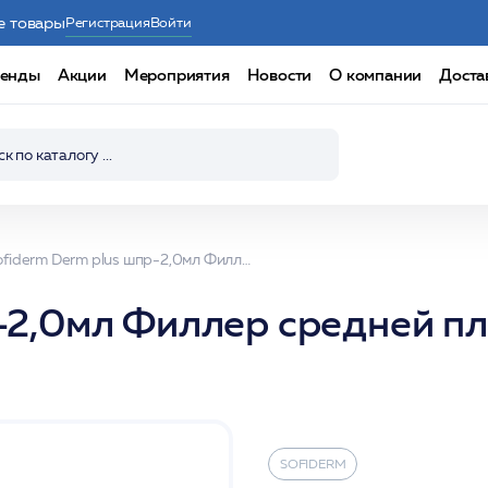
е товары
Регистрация
Войти
енды
Акции
Мероприятия
Новости
О компании
Доста
Sofiderm Derm plus шпр-2,0мл Филлер средней плотности на основе гиалуроновой кислоты
-2,0мл Филлер средней пл
SOFIDERM