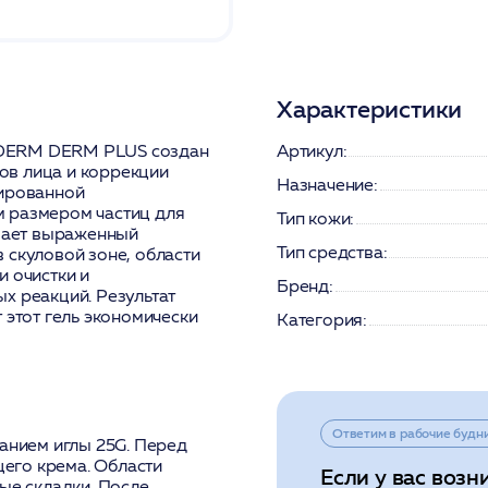
Характеристики
IDERM DERM PLUS создан
Артикул:
ов лица и коррекции
Назначение:
сированной
м размером частиц для
Тип кожи:
ивает выраженный
Тип средства:
 скуловой зоне, области
и очистки и
Бренд:
х реакций. Результат
 этот гель экономически
Категория:
Ответим в рабочие будн
ванием иглы 25G. Перед
его крема. Области
Если у вас возн
ые складки. После