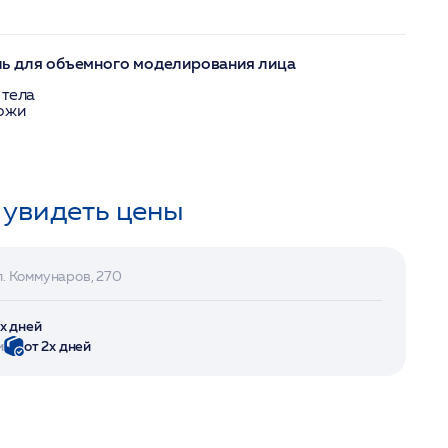
ь для объемного моделирования лица
 тела
кожи
 увидеть цены
л. Коммунаров, 270
2х дней
и
от 2х дней