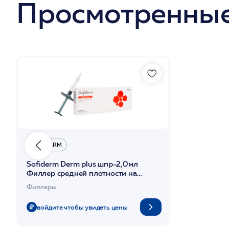
Просмотренные
SOFIDERM
Sofiderm Derm plus шпр-2,0мл
Филлер средней плотности на
основе гиалуроновой кислоты
Филлеры
войдите чтобы увидеть цены