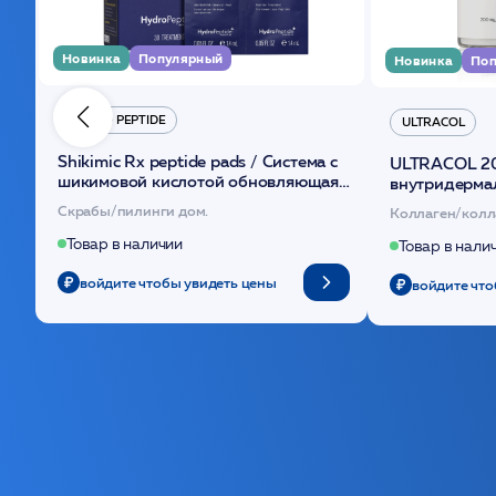
Новинка
Популярный
Новинка
Поп
HYDRO PEPTIDE
ULTRACOL
Shikimic Rx peptide pads / Cистема с
ULTRACOL 2
шикимовой кислотой обновляющая
внутридерма
(30шт) /HP
основе поли
Скрабы/пилинги дом.
Коллаген/колл
Товар в наличии
Товар в нали
войдите чтобы увидеть цены
войдите что