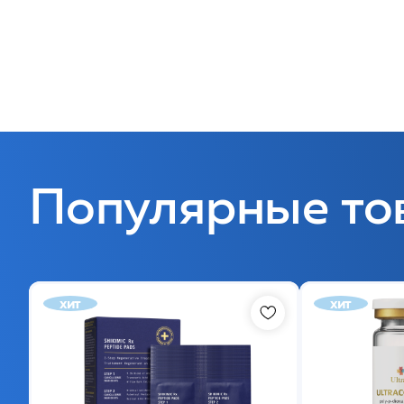
Популярные то
хит
хит