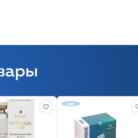
вары
хит