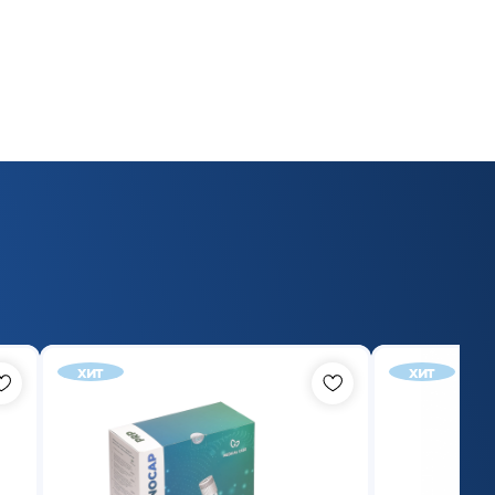
хит
хит