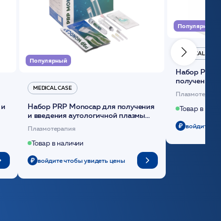
Популярный
MEDICAL CASE
Популярный
Набор Plasmoactive Стандарт для
получения и
MEDICAL CASE
плазмы (саше
Плазмотерапи
 и
Набор PRP Monocap для получения
Товар в нали
и введения аутологичной плазмы
(саше 1шт)/Medical Case
войдите чт
Плазмотерапия
Товар в наличии
войдите чтобы увидеть цены