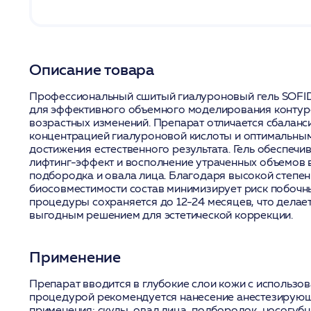
Описание товара
Профессиональный сшитый гиалуроновый гель SOF
для эффективного объемного моделирования контур
возрастных изменений. Препарат отличается сбалан
концентрацией гиалуроновой кислоты и оптимальны
достижения естественного результата. Гель обеспеч
лифтинг-эффект и восполнение утраченных объемов в
подбородка и овала лица. Благодаря высокой степен
биосовместимости состав минимизирует риск побочны
процедуры сохраняется до 12-24 месяцев, что делает
выгодным решением для эстетической коррекции.
Применение
Препарат вводится в глубокие слои кожи с использо
процедурой рекомендуется нанесение анестезирующ
применения: скулы, овал лица, подбородок, носогубн