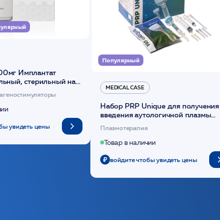
улярный
Популярный
00мг Имплантат
льный, стерильный на
MEDICAL CASE
диоксанона /ULTRACOL
агеностимуляторы
Набор PRP Unique для получения
чии
введения аутологичной плазмы
(саше 1шт)/Medical Case
бы увидеть цены
Плазмотерапия
Товар в наличии
войдите чтобы увидеть цены