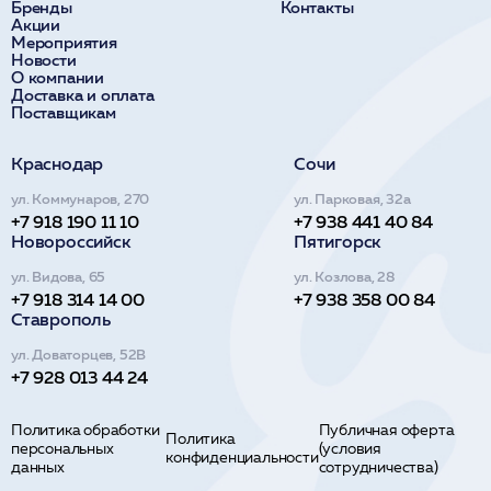
Бренды
Контакты
Акции
Мероприятия
Новости
О компании
Доставка и оплата
Поставщикам
Краснодар
Сочи
ул. Коммунаров, 270
ул. Парковая, 32а
+7 918 190 11 10
+7 938 441 40 84
Новороссийск
Пятигорск
ул. Видова, 65
ул. Козлова, 28
+7 918 314 14 00
+7 938 358 00 84
Ставрополь
ул. Доваторцев, 52В
+7 928 013 44 24
Политика обработки
Публичная оферта
Политика
персональных
(условия
конфиденциальности
данных
сотрудничества)