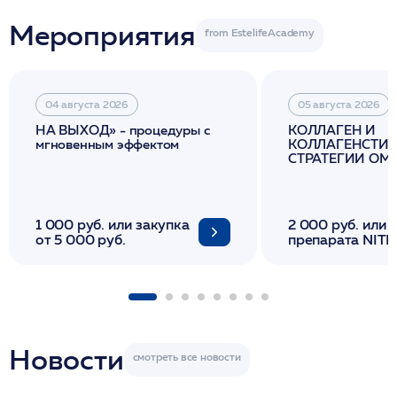
Мероприятия
04 августа 2026
05 августа 2026
НА ВЫХОД» - процедуры с
КОЛЛАГЕН И
мгновенным эффектом
КОЛЛАГЕНСТИМ
СТРАТЕГИИ О
И ЛИФТИНГА К
1 000 руб. или закупка
2 000 руб. или 
от 5 000 руб.
препарата NITH
флакона/ LINE
1 фл/ COLLOST о
FACETEM 1 шпр
ULTRACOL 1 фл
Miraline в день
семинара
Новости