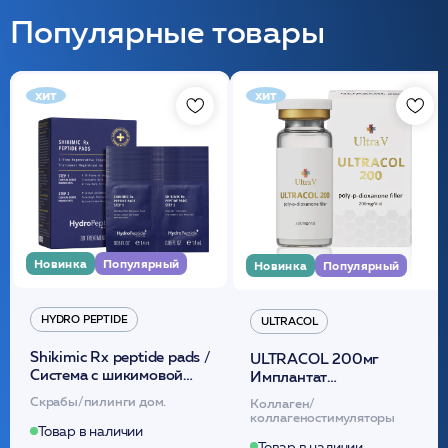
Популярные товары
хит
хит
Новинка
Популярный
Новинка
Популярный
HYDRO PEPTIDE
ULTRACOL
Shikimic Rx peptide pads /
ULTRACOL 200мг
Cистема с шикимовой
Имплантат
кислотой обновляющая
внутридермальный,
Скрабы/пилинги дом.
Коллаген/
(30шт) /HP
стерильный на основе
коллагеностимуляторы
полидиоксанона
Товар в наличии
Товар в наличии