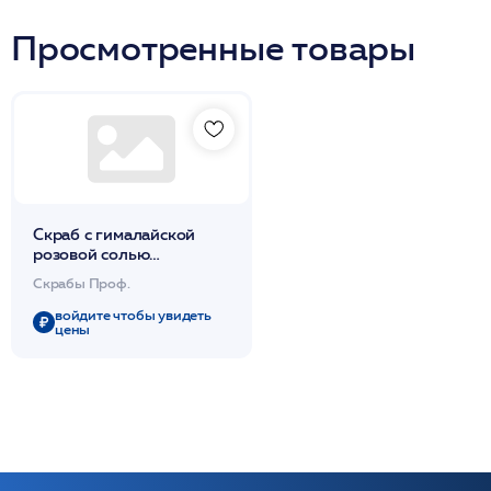
Просмотренные товары
Скраб с гималайской
розовой солью
антицеллюлитный 500
Скрабы Проф.
гр /DdP
войдите чтобы увидеть
цены