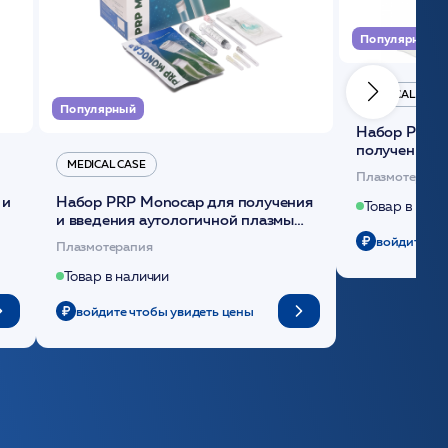
Популярный
MEDICAL CASE
Популярный
Набор Plasmoactive Стандарт для
получения и
MEDICAL CASE
плазмы (саше
Плазмотерапи
 и
Набор PRP Monocap для получения
Товар в нали
и введения аутологичной плазмы
(саше 1шт)/Medical Case
войдите чт
Плазмотерапия
Товар в наличии
войдите чтобы увидеть цены