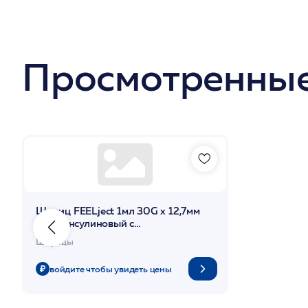
Просмотренные
Шприц FEELject 1мл 30G х 12,7мм
(1шт) инсулиновый с
интегрированной иглой U-100
Шприцы
100шт/уп /Олимп Бью
войдите чтобы увидеть цены