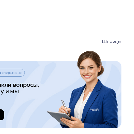
Шприцы
и оперативно
икли вопросы,
у и мы