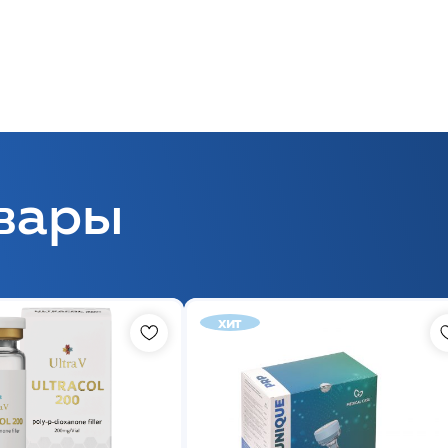
вары
хит