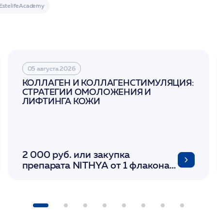
05 августа 2026
КОЛЛАГЕН И КОЛЛАГЕНСТИМУЛЯЦИЯ:
СТРАТЕГИИ ОМОЛОЖЕНИЯ И
ЛИФТИНГА КОЖИ
2 000 руб. или закупка
препарата NITHYA от 1 флакона/
LINERASE от 1 фл/ COLLOST от 1
фл/ FACETEM 1 шприц/
ULTRACOL 1 фл/ PLLA Miraline в
день семинара