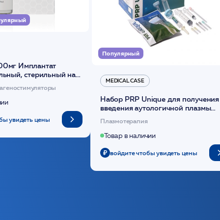
улярный
Популярный
00мг Имплантат
льный, стерильный на
MEDICAL CASE
диоксанона /ULTRACOL
агеностимуляторы
Набор PRP Unique для получения
чии
введения аутологичной плазмы
(саше 1шт)/Medical Case
бы увидеть цены
Плазмотерапия
Товар в наличии
войдите чтобы увидеть цены