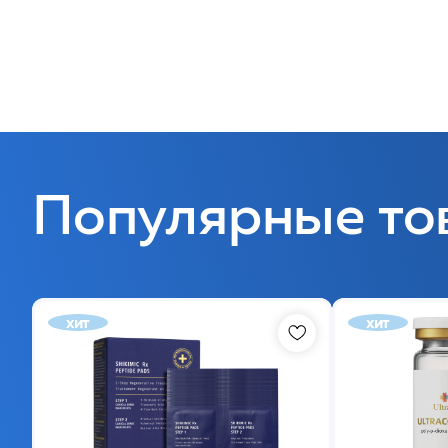
Популярные то
хит
хит