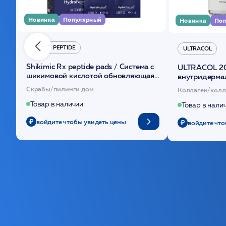
Новинка
Популярный
Новинка
Поп
HYDRO PEPTIDE
ULTRACOL
Shikimic Rx peptide pads / Cистема с
ULTRACOL 2
шикимовой кислотой обновляющая
внутридерма
(30шт) /HP
основе поли
Скрабы/пилинги дом.
Коллаген/колл
Товар в наличии
Товар в нали
войдите чтобы увидеть цены
войдите что