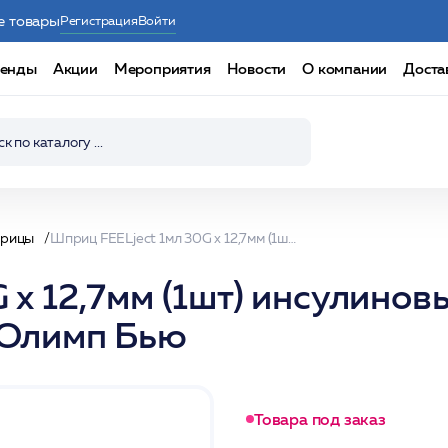
е товары
Регистрация
Войти
енды
Акции
Мероприятия
Новости
О компании
Доста
рицы
Шприц FEELject 1мл 30G х 12,7мм (1шт) инсулиновый с интегрированной иглой U-100 100шт/уп /Олимп Бью
 х 12,7мм (1шт) инсулинов
/Олимп Бью
Товара под заказ