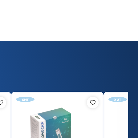
хит
хит