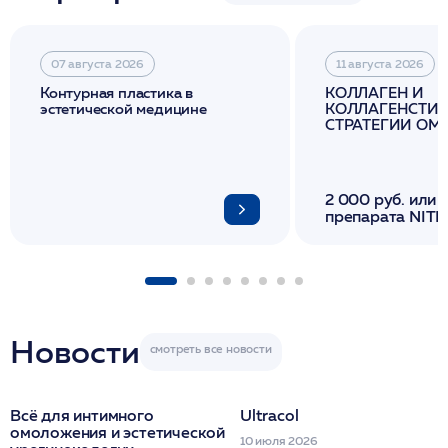
07 августа 2026
11 августа 2026
Контурная пластика в
КОЛЛАГЕН И
эстетической медицине
КОЛЛАГЕНСТИМ
СТРАТЕГИИ О
И ЛИФТИНГА К
2 000 руб. или 
препарата NITH
флакона/ LINE
1 фл/ COLLOST о
FACETEM 1 шпр
ULTRACOL 1 фл
Miraline в день
семинара
Новости
Всё для интимного
Ultracol
омоложения и эстетической
10 июля 2026