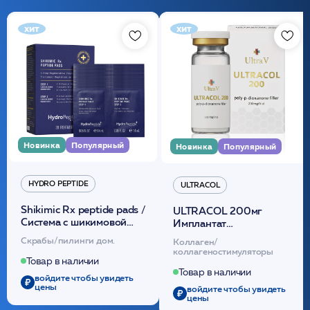
хит
хит
Новинка
Популярный
Новинка
Популярный
HYDRO PEPTIDE
ULTRACOL
Shikimic Rx peptide pads /
ULTRACOL 200мг
Cистема с шикимовой
Имплантат
кислотой обновляющая
внутридермальный,
Скрабы/пилинги дом.
Коллаген/
(30шт) /HP
стерильный на основе
коллагеностимуляторы
полидиоксанона
Товар в наличии
/ULTRACOL
Товар в наличии
войдите чтобы увидеть
цены
войдите чтобы увидеть
цены