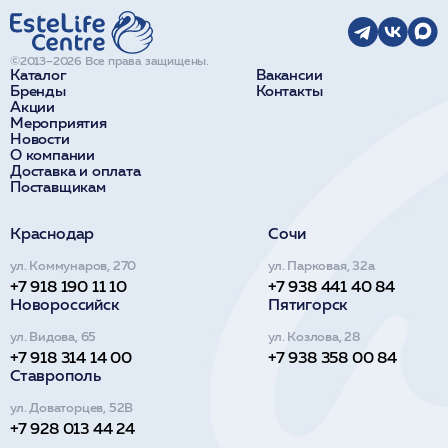
©2013–2026 Все права защищены.
Каталог
Вакансии
Бренды
Контакты
Акции
Мероприятия
Новости
О компании
Доставка и оплата
Поставщикам
Краснодар
Сочи
ул. Коммунаров, 270
ул. Парковая, 32а
+7 918 190 11 10
+7 938 441 40 84
Новороссийск
Пятигорск
ул. Видова, 65
ул. Козлова, 28
+7 918 314 14 00
+7 938 358 00 84
Ставрополь
ул. Доваторцев, 52В
+7 928 013 44 24