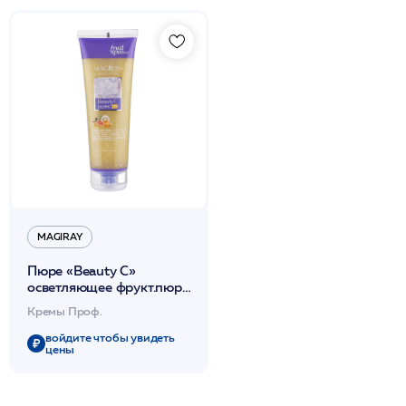
MAGIRAY
Пюре «Beauty С»
осветляющее фрукт.пюре
с высокой концентрацией
Кремы Проф.
натур.витамина С 250мл
/Magiray*
войдите чтобы увидеть
цены