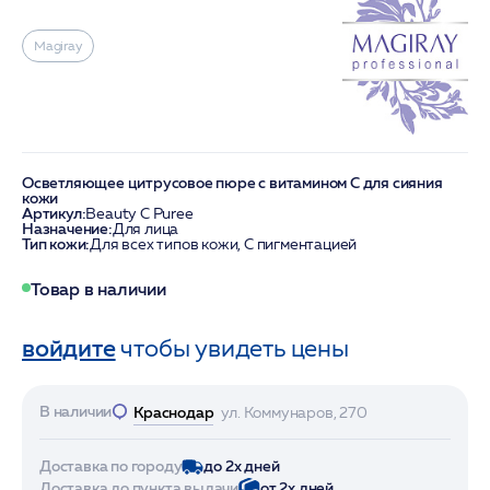
Magiray
Осветляющее цитрусовое пюре с витамином С для сияния
кожи
Артикул:
Beauty C Puree
Назначение:
Для лица
Тип кожи:
Для всех типов кожи, С пигментацией
Товар в наличии
войдите
чтобы увидеть цены
В наличии
Краснодар
ул. Коммунаров, 270
Доставка по городу
до 2х дней
Доставка до пункта выдачи
от 2х дней