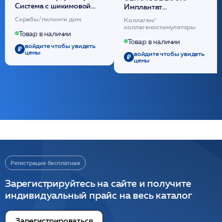
Cистема с шикимовой
Имплантат
кислотой обновляющая
внутридермальный,
Скрабы/пилинги дом.
Коллаген/
(30шт) /HP
стерильный на основе
коллагеностимуляторы
полидиоксанона
Товар в наличии
/ULTRACOL
Товар в наличии
войдите чтобы увидеть
цены
войдите чтобы увидеть
цены
Регистрация бесплатная
Зарегистрируйтесь на сайте и получите
индивидуальный прайс на весь каталог
Зарегистрироваться