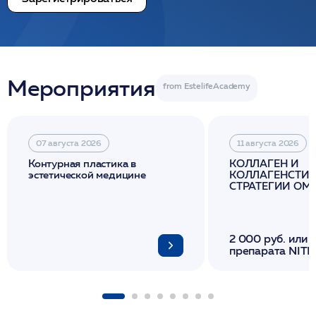
Мероприятия
07 августа 2026
11 августа 2026
Контурная пластика в
КОЛЛАГЕН И
эстетической медицине
КОЛЛАГЕНСТИМ
СТРАТЕГИИ О
И ЛИФТИНГА К
2 000 руб. или 
препарата NITH
флакона/ LINE
1 фл/ COLLOST о
FACETEM 1 шпр
ULTRACOL 1 фл
Miraline в день