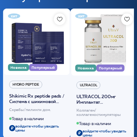
хит
хит
Новинка
Популярный
Новинка
Популярный
HYDRO PEPTIDE
ULTRACOL
Shikimic Rx peptide pads /
ULTRACOL 200мг
Cистема с шикимовой
Имплантат
кислотой обновляющая
внутридермальный,
Скрабы/пилинги дом.
Коллаген/
(30шт) /HP
стерильный на основе
коллагеностимуляторы
полидиоксанона
Товар в наличии
/ULTRACOL
Товар в наличии
войдите чтобы увидеть
цены
войдите чтобы увидеть
цены