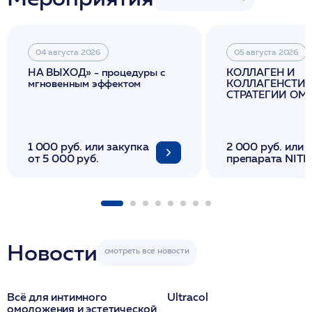
04 августа 2026
05 августа 2026
НА ВЫХОД» - процедуры с
КОЛЛАГЕН И
мгновенным эффектом
КОЛЛАГЕНСТИМ
СТРАТЕГИИ О
И ЛИФТИНГА К
1 000 руб. или закупка
2 000 руб. или 
от 5 000 руб.
препарата NITH
флакона/ LINE
1 фл/ COLLOST о
FACETEM 1 шпр
ULTRACOL 1 фл
Miraline в день
семинара
Новости
Всё для интимного
Ultracol
омоложения и эстетической