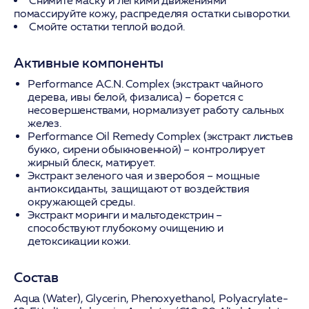
Снимите маску и легкими движениями
помассируйте кожу, распределяя остатки сыворотки.
Смойте остатки теплой водой.
Активные компоненты
Performance A.C.N. Complex
(экстракт чайного
дерева, ивы белой, физалиса) – борется с
несовершенствами, нормализует работу сальных
желез.
Performance Oil Remedy Complex
(экстракт листьев
букко, сирени обыкновенной) – контролирует
жирный блеск, матирует.
Экстракт зеленого чая и зверобоя
– мощные
антиоксиданты, защищают от воздействия
окружающей среды.
Экстракт моринги и мальтодекстрин
–
способствуют глубокому очищению и
детоксикации кожи.
Состав
Aqua (Water), Glycerin, Phenoxyethanol, Polyacrylate-