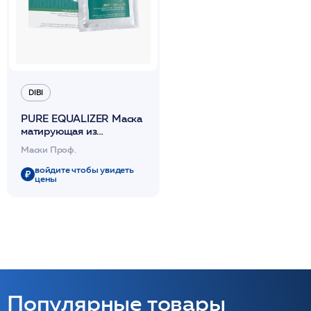
DIBI
PURE EQUALIZER Маска
матирующая из
биоцеллюлозы для лица
Маски Проф.
(5 шт по 8 мл) /DIBI
войдите чтобы увидеть
цены
Популярные товары