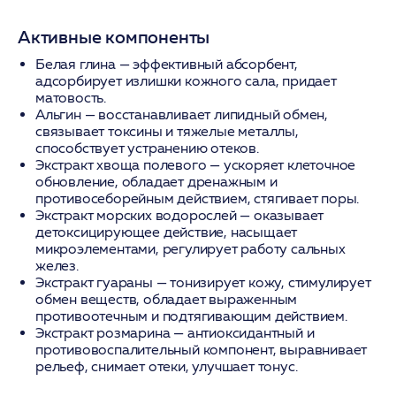
Активные компоненты
Белая глина
— эффективный абсорбент,
адсорбирует излишки кожного сала, придает
матовость.
Альгин
— восстанавливает липидный обмен,
связывает токсины и тяжелые металлы,
способствует устранению отеков.
Экстракт хвоща полевого
— ускоряет клеточное
обновление, обладает дренажным и
противосеборейным действием, стягивает поры.
Экстракт морских водорослей
— оказывает
детоксицирующее действие, насыщает
микроэлементами, регулирует работу сальных
желез.
Экстракт гуараны
— тонизирует кожу, стимулирует
обмен веществ, обладает выраженным
противоотечным и подтягивающим действием.
Экстракт розмарина
— антиоксидантный и
противовоспалительный компонент, выравнивает
рельеф, снимает отеки, улучшает тонус.