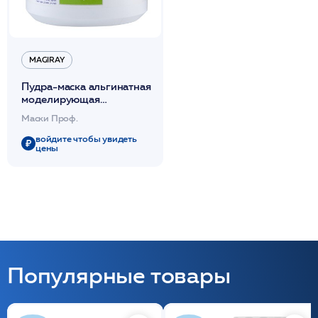
MAGIRAY
Пудра-маска альгинатная
моделирующая
многоцелевая для всех
Маски Проф.
типов кожи 350 г
/Magiray
войдите чтобы увидеть
цены
Популярные товары