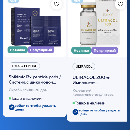
хит
хит
Новинка
Популярный
Новинка
Популярный
HYDRO PEPTIDE
ULTRACOL
Shikimic Rx peptide pads /
ULTRACOL 200мг
Cистема с шикимовой
Имплантат
кислотой обновляющая
внутридермальный,
Скрабы/пилинги дом.
Коллаген/
(30шт) /HP
стерильный на основе
коллагеностимуляторы
полидиоксанона
Товар в наличии
/ULTRACOL
Товар в наличии
войдите чтобы увидеть
цены
войдите чтобы увидеть
цены