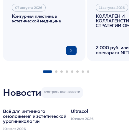
07 августа 2026
11 августа 2026
Контурная пластика в
КОЛЛАГЕН И
эстетической медицине
КОЛЛАГЕНСТИМ
СТРАТЕГИИ О
И ЛИФТИНГА К
2 000 руб. или 
препарата NITH
флакона/ LINE
1 фл/ COLLOST о
FACETEM 1 шпр
ULTRACOL 1 фл
Miraline в день
семинара
Новости
Всё для интимного
Ultracol
омоложения и эстетической
10 июля 2026
урогинекологии
10 июля 2026