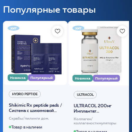
Популярные товары
хит
хит
Новинка
Популярный
Новинка
Популярный
HYDRO PEPTIDE
ULTRACOL
Shikimic Rx peptide pads /
ULTRACOL 200мг
Cистема с шикимовой
Имплантат
кислотой обновляющая
внутридермальный,
Скрабы/пилинги дом.
Коллаген/
(30шт) /HP
стерильный на основе
коллагеностимуляторы
полидиоксанона
Товар в наличии
Товар в наличии