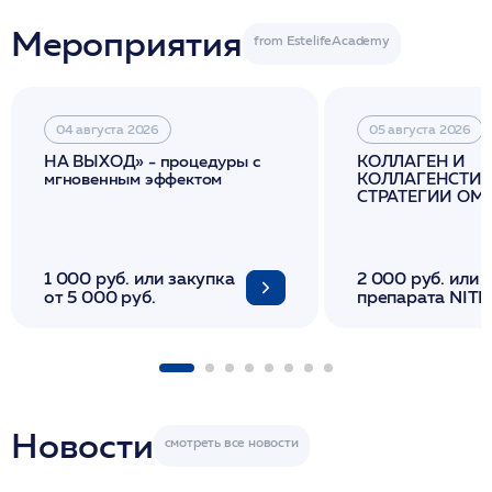
Мероприятия
04 августа 2026
05 августа 2026
НА ВЫХОД» - процедуры с
КОЛЛАГЕН И
мгновенным эффектом
КОЛЛАГЕНСТИМ
СТРАТЕГИИ О
И ЛИФТИНГА К
1 000 руб. или закупка
2 000 руб. или 
от 5 000 руб.
препарата NITH
флакона/ LINE
1 фл/ COLLOST о
FACETEM 1 шпр
ULTRACOL 1 фл
Miraline в день
семинара
Новости