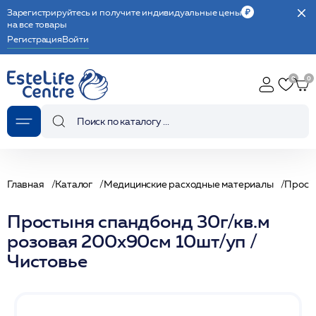
Зарегистрируйтесь и получите индивидуальные цены
на все товары
Регистрация
Войти
Главная
Каталог
Медицинские расходные материалы
Прост
Простыня спандбонд 30г/кв.м
розовая 200х90см 10шт/уп /
Чистовье