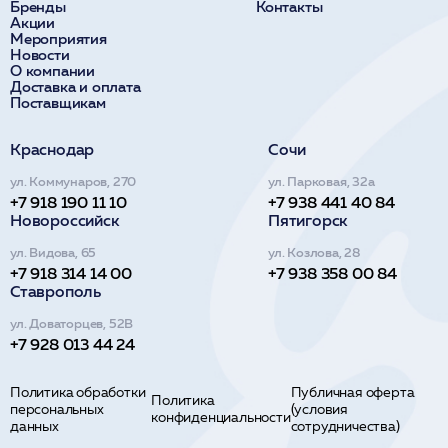
Бренды
Контакты
Акции
Мероприятия
Новости
О компании
Доставка и оплата
Поставщикам
Краснодар
Сочи
ул. Коммунаров, 270
ул. Парковая, 32а
+7 918 190 11 10
+7 938 441 40 84
Новороссийск
Пятигорск
ул. Видова, 65
ул. Козлова, 28
+7 918 314 14 00
+7 938 358 00 84
Ставрополь
ул. Доваторцев, 52В
+7 928 013 44 24
Политика обработки
Публичная оферта
Политика
персональных
(условия
конфиденциальности
данных
сотрудничества)