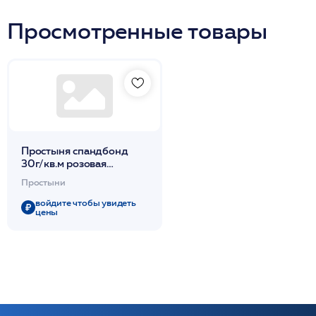
Просмотренные товары
Простыня спандбонд
30г/кв.м розовая
200х90см 10шт/уп /
Простыни
Чистовье
войдите чтобы увидеть
цены