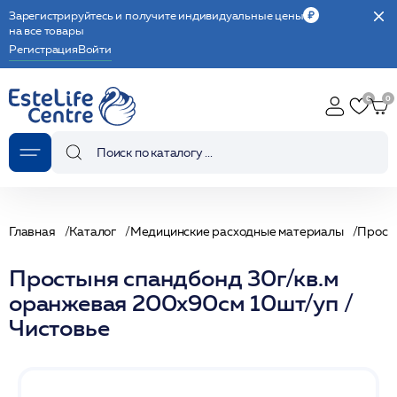
Зарегистрируйтесь и получите индивидуальные цены
на все товары
Регистрация
Войти
Главная
Каталог
Медицинские расходные материалы
Прост
Простыня спандбонд 30г/кв.м
оранжевая 200х90см 10шт/уп /
Чистовье