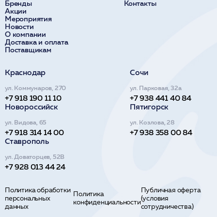
Бренды
Контакты
Акции
Мероприятия
Новости
О компании
Доставка и оплата
Поставщикам
Краснодар
Сочи
ул. Коммунаров, 270
ул. Парковая, 32а
+7 918 190 11 10
+7 938 441 40 84
Новороссийск
Пятигорск
ул. Видова, 65
ул. Козлова, 28
+7 918 314 14 00
+7 938 358 00 84
Ставрополь
ул. Доваторцев, 52В
+7 928 013 44 24
Политика обработки
Публичная оферта
Политика
персональных
(условия
конфиденциальности
данных
сотрудничества)