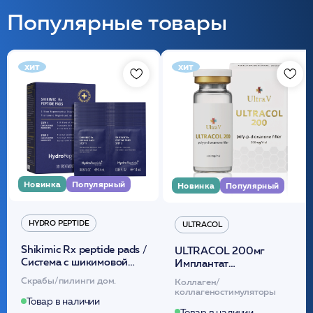
Популярные товары
хит
хит
Новинка
Популярный
Новинка
Популярный
HYDRO PEPTIDE
ULTRACOL
Shikimic Rx peptide pads /
ULTRACOL 200мг
Cистема с шикимовой
Имплантат
кислотой обновляющая
внутридермальный,
Скрабы/пилинги дом.
Коллаген/
(30шт) /HP
стерильный на основе
коллагеностимуляторы
полидиоксанона
Товар в наличии
Товар в наличии