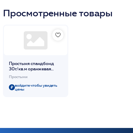
Просмотренные товары
Простыня спандбонд
30г/кв.м оранжевая
200х90см 10шт/уп /
Простыни
Чистовье
войдите чтобы увидеть
цены