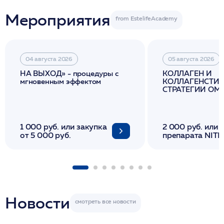
Мероприятия
04 августа 2026
05 августа 2026
НА ВЫХОД» - процедуры с
КОЛЛАГЕН И
мгновенным эффектом
КОЛЛАГЕНСТИМ
СТРАТЕГИИ О
И ЛИФТИНГА К
1 000 руб. или закупка
2 000 руб. или 
от 5 000 руб.
препарата NITH
флакона/ LINE
1 фл/ COLLOST о
FACETEM 1 шпр
ULTRACOL 1 фл
Miraline в день
семинара
Новости