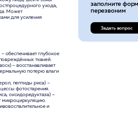
заполните форм
постпроцедурного ухода,
перезвоним
да. Может
ками для усиления
Задать вопрос
)
– обеспечивает глубокое
 повреждённых тканей.
воск)
– восстанавливает
дермальную потерю влаги
ерол, пептиды риса)
–
оцессы фотостарения.
са, оксидоредуктаза)
–
ет микроциркуляцию.
ивовоспалительное и