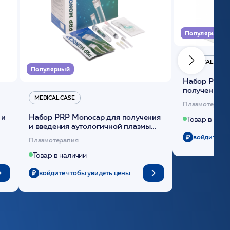
Популярный
MEDICAL CASE
Популярный
Набор Plasmoactive Стандарт для
получения и
MEDICAL CASE
плазмы (саше
Плазмотерапи
 и
Набор PRP Monocap для получения
Товар в нали
и введения аутологичной плазмы
(саше 1шт)/Medical Case
войдите чт
Плазмотерапия
Товар в наличии
войдите чтобы увидеть цены