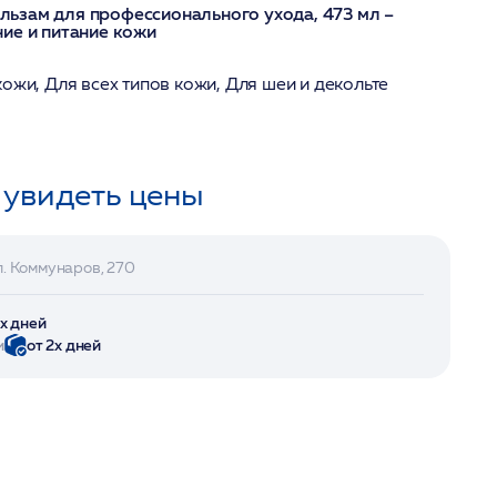
ьзам для профессионального ухода, 473 мл –
ие и питание кожи
ожи, Для всех типов кожи, Для шеи и декольте
 увидеть цены
л. Коммунаров, 270
2х дней
и
от 2х дней