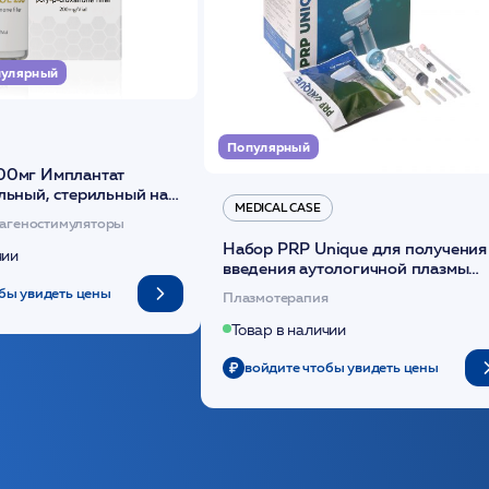
улярный
Популярный
00мг Имплантат
льный, стерильный на
MEDICAL CASE
диоксанона /ULTRACOL
агеностимуляторы
Набор PRP Unique для получения
чии
введения аутологичной плазмы
(саше 1шт)/Medical Case
бы увидеть цены
Плазмотерапия
Товар в наличии
войдите чтобы увидеть цены