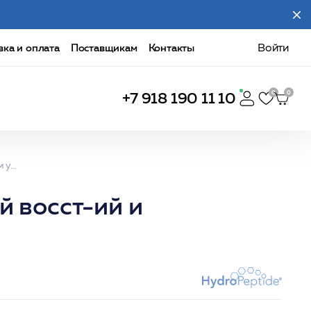
вка и оплата
Поставщикам
Контакты
Войти
+7 918 190 11 10
Prof/ Soothing Balm/ Крем-бальзам универсальный восст-ий и успокаивающий антивозрастной 473мл /HP
й восст-ий и