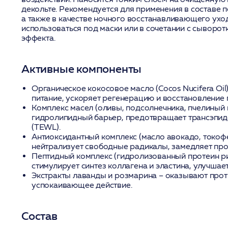
декольте. Рекомендуется для применения в составе 
а также в качестве ночного восстанавливающего ухо
использоваться под маски или в сочетании с сыворот
эффекта.
Активные компоненты
Органическое кокосовое масло (Cocos Nucifera Oil
питание, ускоряет регенерацию и восстановление
Комплекс масел (оливы, подсолнечника, пчелиный 
гидролипидный барьер, предотвращает трансэпи
(TEWL).
Антиоксидантный комплекс (масло авокадо, токоф
нейтрализует свободные радикалы, замедляет пр
Пептидный комплекс (гидролизованный протеин ри
стимулирует синтез коллагена и эластина, улучша
Экстракты лаванды и розмарина
– оказывают прот
успокаивающее действие.
Состав