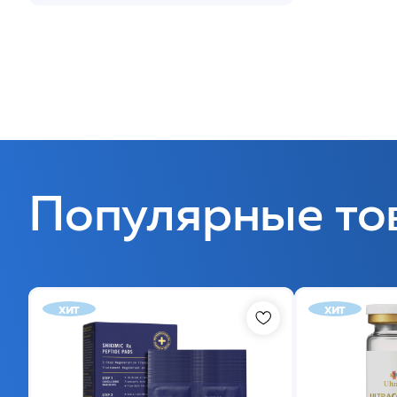
Популярные то
хит
хит