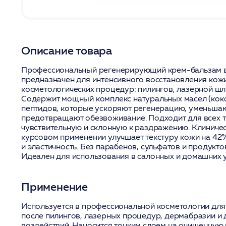
Описание товара
Профессиональный регенерирующий крем-бальзам в
предназначен для интенсивного восстановления кож
косметологических процедур: пилингов, лазерной шл
Содержит мощный комплекс натуральных масел (коко
пептидов, которые ускоряют регенерацию, уменьшаю
предотвращают обезвоживание. Подходит для всех т
чувствительную и склонную к раздражению. Клиничес
курсовом применении улучшает текстуру кожи на 42%
и эластичность. Без парабенов, сульфатов и продукт
Идеален для использования в салонных и домашних 
Применение
Используется в профессиональной косметологии для
после пилингов, лазерных процедур, дермабразии и 
воздействий. Наносится тонким слоем на очищенную 