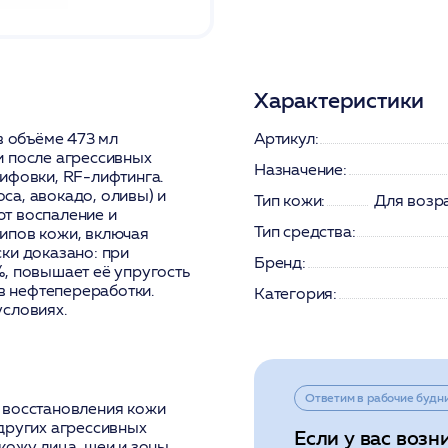
Характеристики
 объёме 473 мл
Артикул:
и после агрессивных
Назначение:
ифовки, RF-лифтинга.
са, авокадо, оливы) и
Тип кожи:
Для возра
т воспаление и
Тип средства:
ипов кожи, включая
ки доказано: при
Бренд:
, повышает её упругость
ов нефтепереработки.
Категория:
условиях.
Ответим в рабочие будн
 восстановления кожи
других агрессивных
Если у вас возн
кожу лица, шеи и зоны