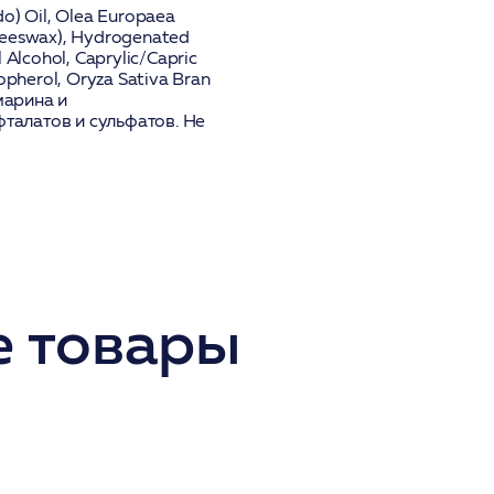
do) Oil, Olea Europaea
 (Beeswax), Hydrogenated
 Alcohol, Caprylic/Capric
copherol, Oryza Sativa Bran
марина и
фталатов и сульфатов. Не
 товары