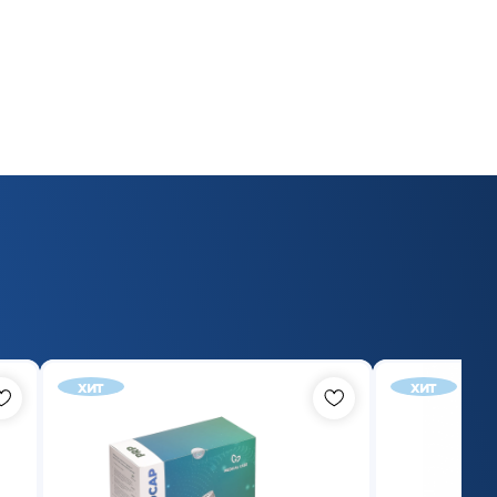
хит
хит