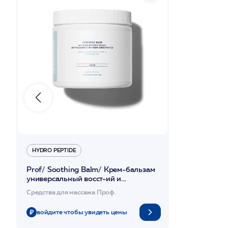
HYDRO PEPTIDE
Prof/ Soothing Balm/ Крем-бальзам
универсальный восст-ий и
успокаивающий антивозрастной
Средства для массажа Проф.
473мл /HP
войдите чтобы увидеть цены