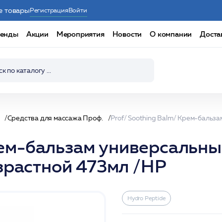
е товары
Регистрация
Войти
енды
Акции
Мероприятия
Новости
О компании
Доста
Средства для массажа Проф.
рем-бальзам универсальны
растной 473мл /HP
Hydro Peptide