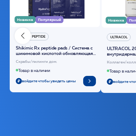
Новинка
Популярный
Новинка
Поп
HYDRO PEPTIDE
ULTRACOL
Shikimic Rx peptide pads / Cистема с
ULTRACOL 2
шикимовой кислотой обновляющая
внутридерма
(30шт) /HP
основе поли
Скрабы/пилинги дом.
Коллаген/колл
Товар в наличии
Товар в нали
войдите чтобы увидеть цены
войдите что