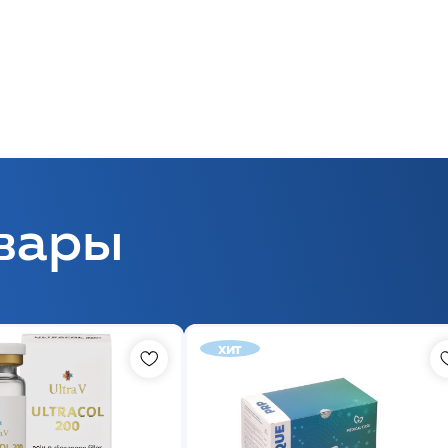
вары
хит