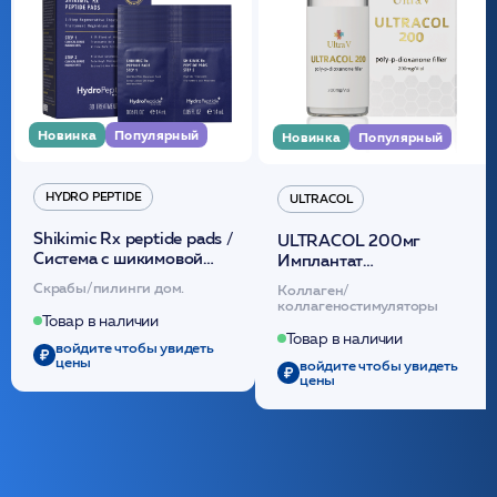
Новинка
Популярный
Новинка
Популярный
HYDRO PEPTIDE
ULTRACOL
Shikimic Rx peptide pads /
ULTRACOL 200мг
Cистема с шикимовой
Имплантат
кислотой обновляющая
внутридермальный,
Скрабы/пилинги дом.
Коллаген/
(30шт) /HP
стерильный на основе
коллагеностимуляторы
полидиоксанона
Товар в наличии
/ULTRACOL
Товар в наличии
войдите чтобы увидеть
цены
войдите чтобы увидеть
цены