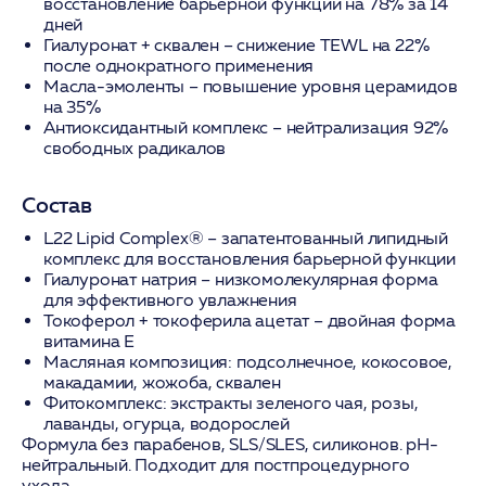
восстановление барьерной функции на 78% за 14
дней
Гиалуронат + сквален
– снижение TEWL на 22%
после однократного применения
Масла-эмоленты
– повышение уровня церамидов
на 35%
Антиоксидантный комплекс
– нейтрализация 92%
свободных радикалов
Состав
L22 Lipid Complex®
– запатентованный липидный
комплекс для восстановления барьерной функции
Гиалуронат натрия
– низкомолекулярная форма
для эффективного увлажнения
Токоферол + токоферила ацетат
– двойная форма
витамина Е
Масляная композиция
: подсолнечное, кокосовое,
макадамии, жожоба, сквален
Фитокомплекс
: экстракты зеленого чая, розы,
лаванды, огурца, водорослей
Формула без парабенов, SLS/SLES, силиконов. pH-
нейтральный. Подходит для постпроцедурного
ухода.