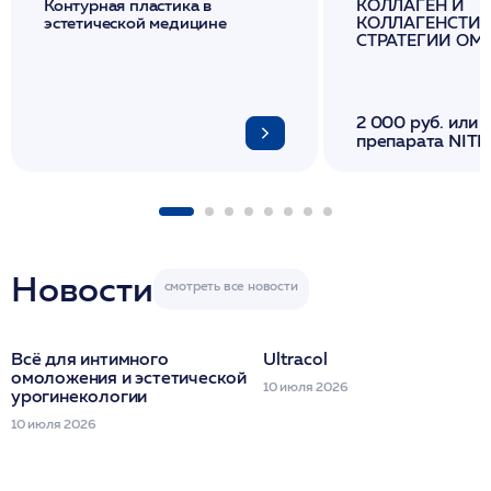
Контурная пластика в
КОЛЛАГЕН И
эстетической медицине
КОЛЛАГЕНСТИМ
СТРАТЕГИИ О
И ЛИФТИНГА К
2 000 руб. или 
препарата NITH
флакона/ LINE
1 фл/ COLLOST о
FACETEM 1 шпр
ULTRACOL 1 фл
Miraline в день
семинара
Новости
Всё для интимного
Ultracol
омоложения и эстетической
10 июля 2026
урогинекологии
10 июля 2026