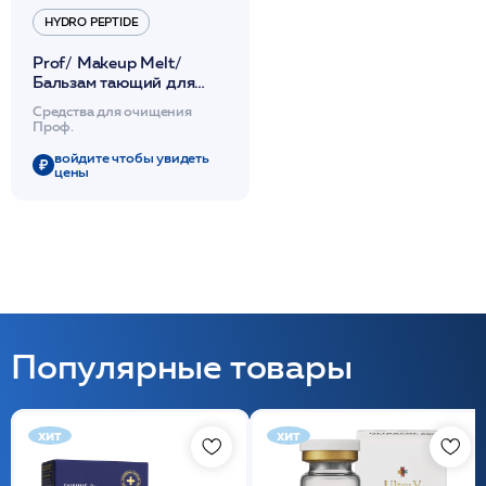
HYDRO PEPTIDE
Prof/ Makeup Melt/
Бальзам тающий для
деликатного демакияжа
Средства для очищения
100мл /HP
Проф.
войдите чтобы увидеть
цены
Популярные товары
хит
хит