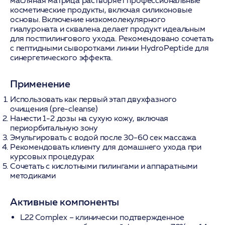
масляная матрица растворяет профессиональные
косметические продукты, включая силиконовые
основы. Включение низкомолекулярного
гиалуроната и сквалена делает продукт идеальным
для постпилингового ухода. Рекомендовано сочетать
с пептидными сыворотками линии HydroPeptide для
синергетического эффекта.
Применение
Использовать как первый этап двухфазного
очищения (pre-cleanse)
Нанести 1-2 дозы на сухую кожу, включая
периорбитальную зону
Эмульгировать с водой после 30-60 сек массажа
Рекомендовать клиенту для домашнего ухода при
курсовых процедурах
Сочетать с кислотными пилингами и аппаратными
методиками
Активные компоненты
L22 Complex
– клинически подтвержденное