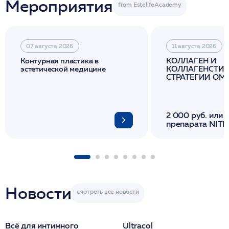
Мероприятия
07 августа 2026
11 августа 2026
Контурная пластика в
КОЛЛАГЕН И
эстетической медицине
КОЛЛАГЕНСТИМ
СТРАТЕГИИ О
И ЛИФТИНГА К
2 000 руб. или 
препарата NITH
флакона/ LINE
1 фл/ COLLOST о
FACETEM 1 шпр
ULTRACOL 1 фл
Miraline в день
семинара
Новости
Всё для интимного
Ultracol