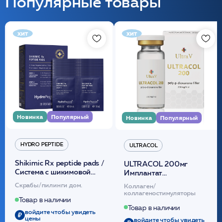
Популярные товары
хит
хит
Новинка
Популярный
Новинка
Популярный
HYDRO PEPTIDE
ULTRACOL
Shikimic Rx peptide pads /
ULTRACOL 200мг
Cистема с шикимовой
Имплантат
кислотой обновляющая
внутридермальный,
Скрабы/пилинги дом.
Коллаген/
(30шт) /HP
стерильный на основе
коллагеностимуляторы
полидиоксанона
Товар в наличии
/ULTRACOL
Товар в наличии
войдите чтобы увидеть
цены
войдите чтобы увидеть