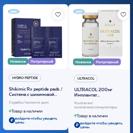
хит
хит
Новинка
Популярный
Новинка
Популярный
HYDRO PEPTIDE
ULTRACOL
Shikimic Rx peptide pads /
ULTRACOL 200мг
Cистема с шикимовой
Имплантат
кислотой обновляющая
внутридермальный,
Скрабы/пилинги дом.
Коллаген/
(30шт) /HP
стерильный на основе
коллагеностимуляторы
полидиоксанона
Товар в наличии
/ULTRACOL
Товар в наличии
войдите чтобы увидеть
цены
войдите чтобы увидеть
цены