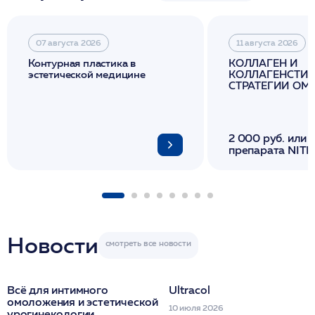
07 августа 2026
11 августа 2026
Контурная пластика в
КОЛЛАГЕН И
эстетической медицине
КОЛЛАГЕНСТИМ
СТРАТЕГИИ О
И ЛИФТИНГА К
2 000 руб. или 
препарата NITH
флакона/ LINE
1 фл/ COLLOST о
FACETEM 1 шпр
ULTRACOL 1 фл
Miraline в день
семинара
Новости
Всё для интимного
Ultracol
омоложения и эстетической
10 июля 2026
урогинекологии