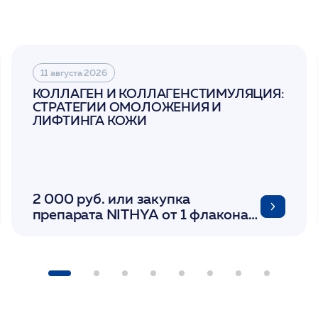
11 августа 2026
КОЛЛАГЕН И КОЛЛАГЕНСТИМУЛЯЦИЯ:
СТРАТЕГИИ ОМОЛОЖЕНИЯ И
ЛИФТИНГА КОЖИ
2 000 руб. или закупка
препарата NITHYA от 1 флакона/
LINERASE от 1 фл/ COLLOST от 1
фл/ FACETEM 1 шприц/
ULTRACOL 1 фл/ PLLA Miraline в
день семинара