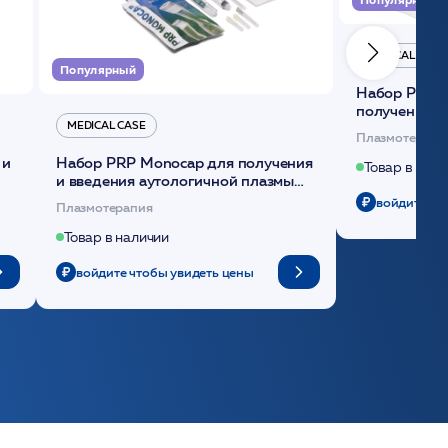
MEDICAL CASE
Популярный
Набор Plasmoactive Стандарт для
получения и
MEDICAL CASE
плазмы (саше
Плазмотерапи
 и
Набор PRP Monocap для получения
Товар в нали
и введения аутологичной плазмы
(саше 1шт)/Medical Case
войдите чт
Плазмотерапия
Товар в наличии
войдите чтобы увидеть цены