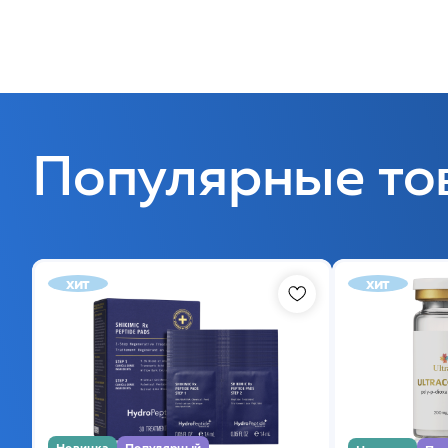
Популярные то
хит
хит
Новинка
Популярный