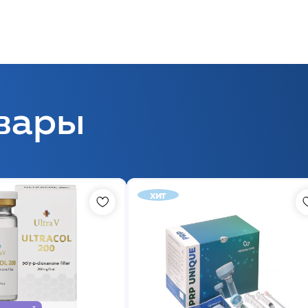
вары
хит