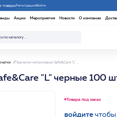
е товары
Регистрация
Войти
енды
Акции
Мероприятия
Новости
О компании
Доста
рчатки
Перчатки нитриловые Safe&Care "L" черные 100 шт/уп /Чистовье
fe&Care "L" черные 100 ш
Товара под заказ
войдите
чтобы