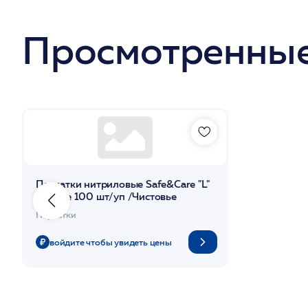
Просмотренные
Перчатки нитриловые Safe&Care "L"
черные 100 шт/уп /Чистовье
Перчатки
войдите чтобы увидеть цены