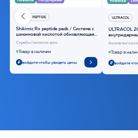
Новинка
Поп
HYDRO PEPTIDE
ULTRACOL
Shikimic Rx peptide pads / Cистема с
ULTRACOL 2
шикимовой кислотой обновляющая
внутридерма
(30шт) /HP
основе поли
Скрабы/пилинги дом.
Коллаген/колл
Товар в наличии
Товар в нали
войдите чтобы увидеть цены
войдите что