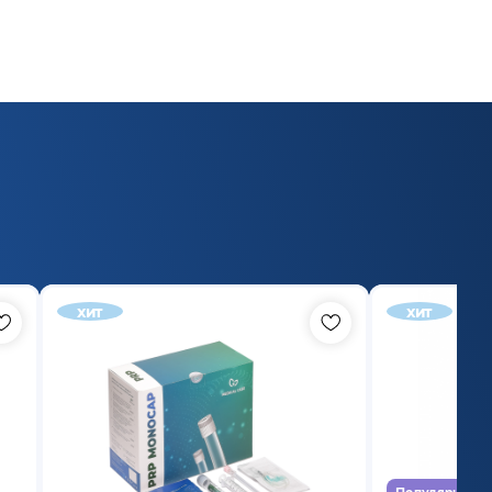
хит
хит
Популярный