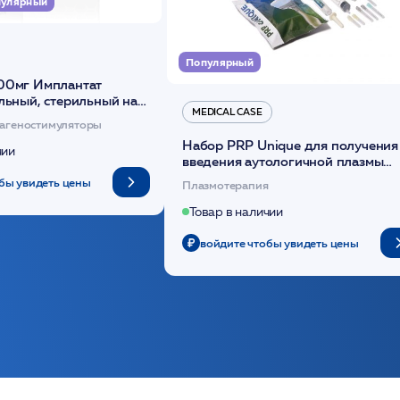
улярный
Популярный
00мг Имплантат
льный, стерильный на
MEDICAL CASE
диоксанона /ULTRACOL
агеностимуляторы
Набор PRP Unique для получения
чии
введения аутологичной плазмы
(саше 1шт)/Medical Case
бы увидеть цены
Плазмотерапия
Товар в наличии
войдите чтобы увидеть цены