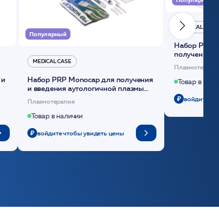
MEDICAL CASE
Популярный
Набор Plasmoactive Стандарт для
получения и
MEDICAL CASE
плазмы (саше
Плазмотерапи
 и
Набор PRP Monocap для получения
Товар в нали
и введения аутологичной плазмы
(саше 1шт)/Medical Case
войдите чт
Плазмотерапия
Товар в наличии
войдите чтобы увидеть цены