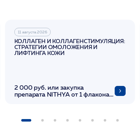
11 августа 2026
КОЛЛАГЕН И КОЛЛАГЕНСТИМУЛЯЦИЯ:
СТРАТЕГИИ ОМОЛОЖЕНИЯ И
ЛИФТИНГА КОЖИ
2 000 руб. или закупка
препарата NITHYA от 1 флакона/
LINERASE от 1 фл/ COLLOST от 1
фл/ FACETEM 1 шприц/
ULTRACOL 1 фл/ PLLA Miraline в
день семинара