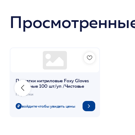
Просмотренные
Перчатки нитриловые Foxy Gloves
"S" черные 100 шт/уп /Чистовье
Перчатки
войдите чтобы увидеть цены