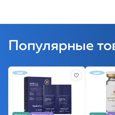
Популярные то
хит
хит
Новинка
Популярный