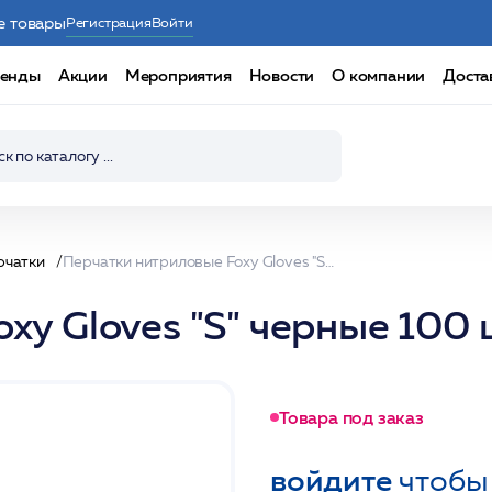
е товары
Регистрация
Войти
енды
Акции
Мероприятия
Новости
О компании
Доста
рчатки
Перчатки нитриловые Foxy Gloves "S" черные 100 шт/уп /Чистовье
xy Gloves "S" черные 100 
Товара под заказ
войдите
чтобы