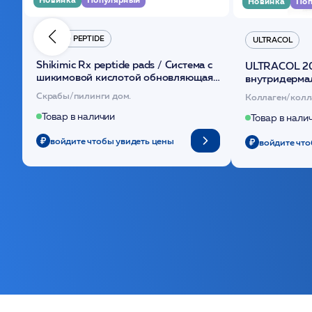
Новинка
Поп
HYDRO PEPTIDE
ULTRACOL
Shikimic Rx peptide pads / Cистема с
ULTRACOL 2
шикимовой кислотой обновляющая
внутридерма
(30шт) /HP
основе поли
Скрабы/пилинги дом.
Коллаген/колл
Товар в наличии
Товар в нали
войдите чтобы увидеть цены
войдите что