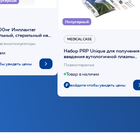
улярный
Популярный
00мг Имплантат
льный, стерильный на
MEDICAL CASE
диоксанона /ULTRACOL
агеностимуляторы
Набор PRP Unique для получения
чии
введения аутологичной плазмы
(саше 1шт)/Medical Case
бы увидеть цены
Плазмотерапия
Товар в наличии
войдите чтобы увидеть цены