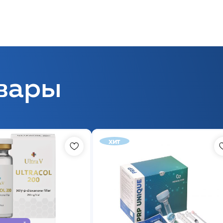
вары
хит