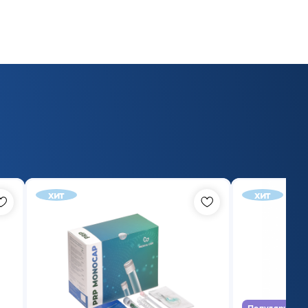
хит
хит
Популярный