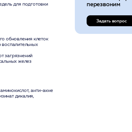
перезвоним
недель для подготовки
Задать вопрос
го обновления клеток
ю воспалительных
т загрязнений
 сальных желез
 аминокислот, анти-акне
изинат дикалия,