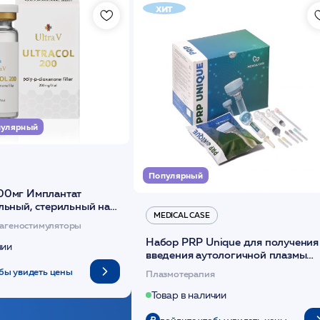
хит
улярный
Популярный
00мг Имплантат
льный, стерильный на
MEDICAL CASE
диоксанона /ULTRACOL
агеностимуляторы
Набор PRP Unique для получения
чии
введения аутологичной плазмы
(саше 1шт)/Medical Case
бы увидеть цены
Плазмотерапия
Товар в наличии
войдите чтобы увидеть цены