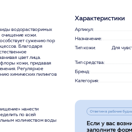
Характеристики
 виды водорастворимых
Артикул:
е очищение кожи.
Назначение:
пособствует сужению пор
оцессов. Благодаря
Тип кожи:
Для чувс
стественное
внивая цвет лица.
Тип средства:
офлоры кожи, придавая
енения. Регулярное
Бренд:
ению химических пилингов
Категория:
чищение» нанести
Ответим в рабочие будн
еделить по всей
бильным количеством воды
Если у вас возн
заполните форм