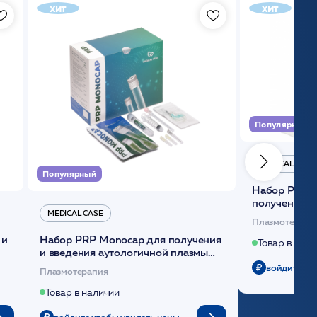
хит
хит
Популярный
MEDICAL CASE
Популярный
Набор Plasmoactive Стандарт для
получения и
MEDICAL CASE
плазмы (саше
Плазмотерапи
 и
Набор PRP Monocap для получения
Товар в нали
и введения аутологичной плазмы
(саше 1шт)/Medical Case
войдите чт
Плазмотерапия
Товар в наличии
войдите чтобы увидеть цены