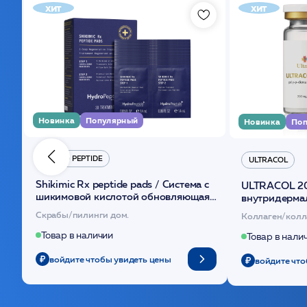
хит
хит
Новинка
Популярный
Новинка
Поп
HYDRO PEPTIDE
ULTRACOL
Shikimic Rx peptide pads / Cистема с
ULTRACOL 2
шикимовой кислотой обновляющая
внутридерма
(30шт) /HP
основе поли
Скрабы/пилинги дом.
Коллаген/колл
Товар в наличии
Товар в нали
войдите чтобы увидеть цены
войдите что