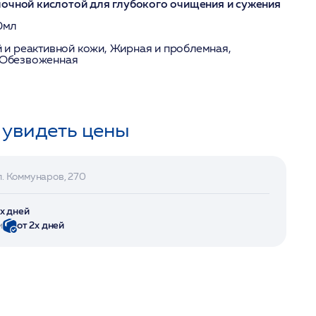
лочной кислотой для глубокого очищения и сужения
0мл
 и реактивной кожи, Жирная и проблемная,
 Обезвоженная
 увидеть цены
л. Коммунаров, 270
2х дней
и
от 2х дней