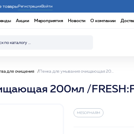
е товары
Регистрация
Войти
енды
Акции
Мероприятия
Новости
О компании
Доста
тва для очищения
Пенка для умывания очищающая 200мл /FRESH:FOAM /MESOPHARM
очищающая 200мл /FRES
MESOPHARM