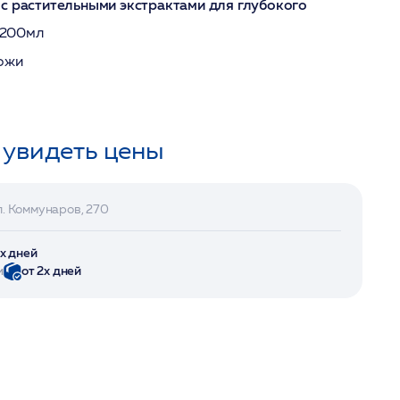
с растительными экстрактами для глубокого
 200мл
кожи
 увидеть цены
л. Коммунаров, 270
2х дней
и
от 2х дней