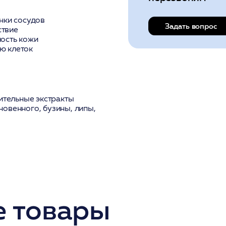
енки сосудов
Задать вопрос
ствие
ность кожи
ю клеток
тительные экстракты
овенного, бузины, липы,
 товары