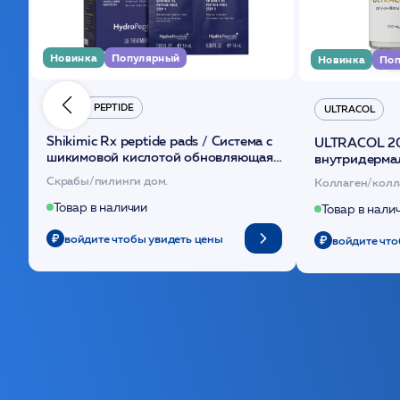
Новинка
Популярный
Новинка
Поп
HYDRO PEPTIDE
ULTRACOL
Shikimic Rx peptide pads / Cистема с
ULTRACOL 2
шикимовой кислотой обновляющая
внутридерма
(30шт) /HP
основе поли
Скрабы/пилинги дом.
Коллаген/колл
Товар в наличии
Товар в нали
войдите чтобы увидеть цены
войдите что