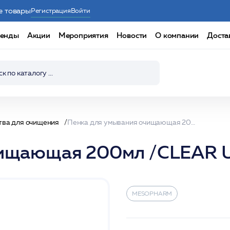
е товары
Регистрация
Войти
енды
Акции
Мероприятия
Новости
О компании
Доста
тва для очищения
Пенка для умывания очищающая 200мл /CLEAR UP FOAM /MESOPHARM
очищающая 200мл /CLEA
MESOPHARM