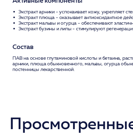
Активные компоненты
Экстракт арники
- успокаивает кожу, укрепляет ст
Экстракт плюща
- оказывает антиоксидантное дей
Экстракт мальвы и огурца
- обеспечивают эластич
Экстракт бузины и липы
- стимулируют регенераци
Состав
ПАВ на основе глутаминовой кислоты и бетаина, рас
арники, плюща обыкновенного, мальвы, огурца обыкн
постенницы лекарственной.
Просмотренные