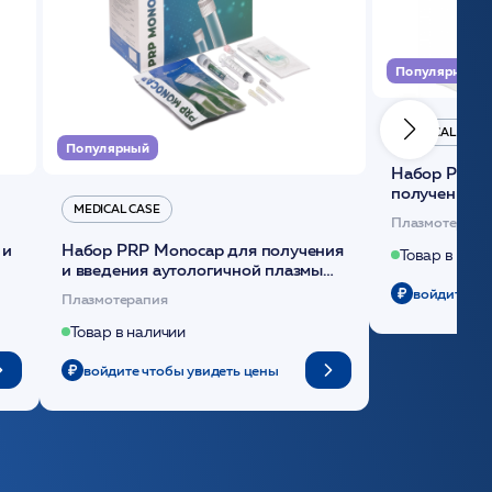
Популярный
MEDICAL CASE
Популярный
Набор Plasmoactive Стандарт для
получения и
MEDICAL CASE
плазмы (саше
Плазмотерапи
 и
Набор PRP Monocap для получения
Товар в нали
и введения аутологичной плазмы
(саше 1шт)/Medical Case
войдите чт
Плазмотерапия
Товар в наличии
войдите чтобы увидеть цены