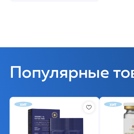
Популярные то
хит
хит