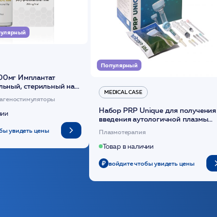
улярный
Популярный
00мг Имплантат
льный, стерильный на
MEDICAL CASE
диоксанона /ULTRACOL
агеностимуляторы
Набор PRP Unique для получения
чии
введения аутологичной плазмы
(саше 1шт)/Medical Case
бы увидеть цены
Плазмотерапия
Товар в наличии
войдите чтобы увидеть цены