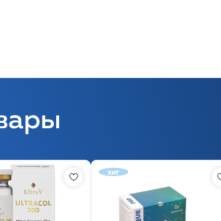
вары
хит