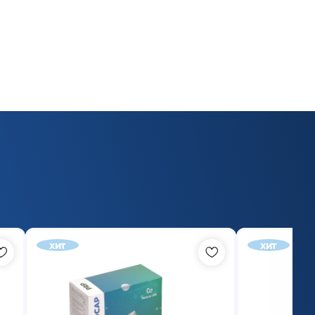
хит
хит