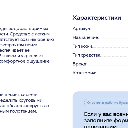
Характеристики
виды водорастворимых
Артикул:
сти. Средство с легким
Назначение:
пятствует возникновению
экстрактам пенка
Тип кожи:
еспечивает ее
Тип средства:
йствием и укрепляет
я комфортное ощущение
Бренд:
Категория:
чищение» нанести
ределить круговыми
Ответим в рабочие будн
я область вокруг глаз.
жным полотенцем.
Если у вас возн
заполните форм
перезвоним