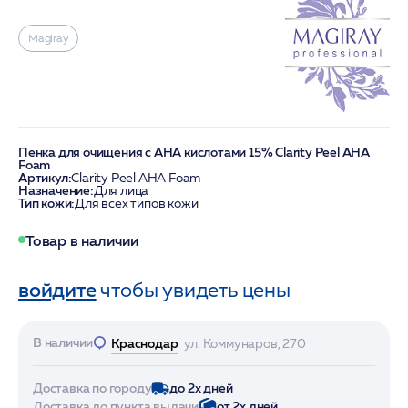
Magiray
Пенка для очищения с AHA кислотами 15% Clarity Peel AHA
Foam
Артикул:
Clarity Pееl AHA Foam
Назначение:
Для лица
Тип кожи:
Для всех типов кожи
Товар в наличии
войдите
чтобы увидеть цены
В наличии
Краснодар
ул. Коммунаров, 270
Доставка по городу
до 2х дней
Доставка до пункта выдачи
от 2х дней