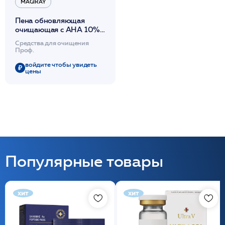
MAGIRAY
Пена обновляющая
очищающая с АНА 10%
для всех видов кожи,
Средства для очищения
кроме чувствительной
Проф.
150мл /Magiray*
войдите чтобы увидеть
цены
Популярные товары
хит
хит