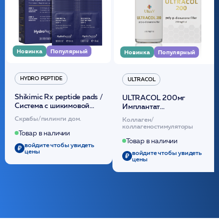
Новинка
Популярный
Новинка
Популярный
HYDRO PEPTIDE
ULTRACOL
Shikimic Rx peptide pads /
ULTRACOL 200мг
Cистема с шикимовой
Имплантат
кислотой обновляющая
внутридермальный,
Скрабы/пилинги дом.
Коллаген/
(30шт) /HP
стерильный на основе
коллагеностимуляторы
полидиоксанона
Товар в наличии
/ULTRACOL
Товар в наличии
войдите чтобы увидеть
цены
войдите чтобы увидеть
цены