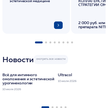
эстетической медицине
КОЛЛАГЕНСТИМ
СТРАТЕГИИ О
И ЛИФТИНГА К
2 000 руб. или 
препарата NITH
флакона/ LINE
1 фл/ COLLOST о
FACETEM 1 шпр
ULTRACOL 1 фл
Miraline в день
семинара
Новости
Всё для интимного
Ultracol
омоложения и эстетической
10 июля 2026
урогинекологии
10 июля 2026