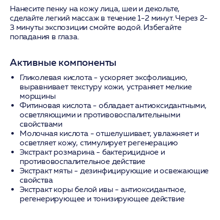
Нанесите пенку на кожу лица, шеи и декольте,
сделайте легкий массаж в течение 1-2 минут. Через 2-
3 минуты экспозиции смойте водой. Избегайте
попадания в глаза.
Активные компоненты
Гликолевая кислота
- ускоряет эксфолиацию,
выравнивает текстуру кожи, устраняет мелкие
морщины
Фитиновая кислота
- обладает антиоксидантными,
осветляющими и противовоспалительными
свойствами
Молочная кислота
- отшелушивает, увлажняет и
осветляет кожу, стимулирует регенерацию
Экстракт розмарина
- бактерицидное и
противовоспалительное действие
Экстракт мяты
- дезинфицирующие и освежающие
свойства
Экстракт коры белой ивы
- антиоксидантное,
регенерирующее и тонизирующее действие