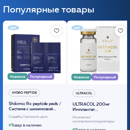
Популярные товары
хит
хит
Новинка
Популярный
Новинка
Популярный
HYDRO PEPTIDE
ULTRACOL
Shikimic Rx peptide pads /
ULTRACOL 200мг
Cистема с шикимовой
Имплантат
кислотой обновляющая
внутридермальный,
Скрабы/пилинги дом.
Коллаген/
(30шт) /HP
стерильный на основе
коллагеностимуляторы
полидиоксанона
Товар в наличии
Товар в наличии