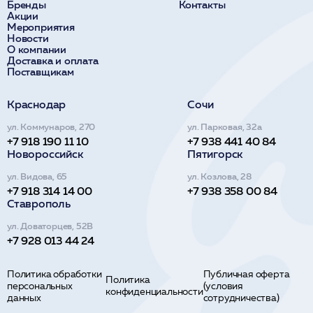
Бренды
Контакты
Акции
Мероприятия
Новости
О компании
Доставка и оплата
Поставщикам
Краснодар
Сочи
ул. Коммунаров, 270
ул. Парковая, 32а
+7 918 190 11 10
+7 938 441 40 84
Новороссийск
Пятигорск
ул. Видова, 65
ул. Козлова, 28
+7 918 314 14 00
+7 938 358 00 84
Ставрополь
ул. Доваторцев, 52В
+7 928 013 44 24
Политика обработки
Публичная оферта
Политика
персональных
(условия
конфиденциальности
данных
сотрудничества)