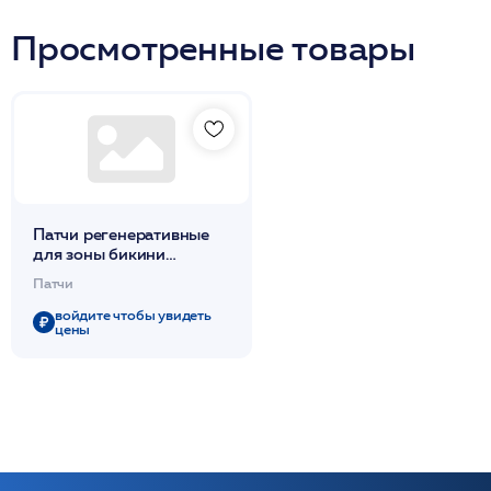
Просмотренные товары
Патчи регенеративные
для зоны бикини
MeaPatch Bikini
Патчи
/MeaPlasma
войдите чтобы увидеть
цены