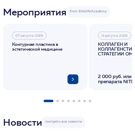
Мероприятия
07 августа 2026
11 августа 2026
Контурная пластика в
КОЛЛАГЕН И
эстетической медицине
КОЛЛАГЕНСТИМ
СТРАТЕГИИ О
И ЛИФТИНГА К
2 000 руб. или 
препарата NITH
флакона/ LINE
1 фл/ COLLOST о
FACETEM 1 шпр
ULTRACOL 1 фл
Miraline в день
семинара
Новости