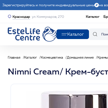
Зарегистрируйтесь и получите индивидуальные цены
на вс
Каталог
Бр
Краснодар
ул. Коммунаров, 270
Каталог
Главная
Каталог
Космецевтика
Домашняя линия
Крем
Nimni Cream/ Крем-бус