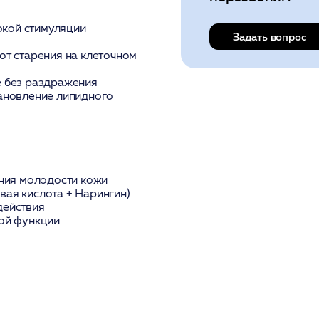
окой стимуляции
Задать вопрос
от старения на клеточном
 без раздражения
ановление липидного
ения молодости кожи
ая кислота + Нарингин)
действия
ой функции