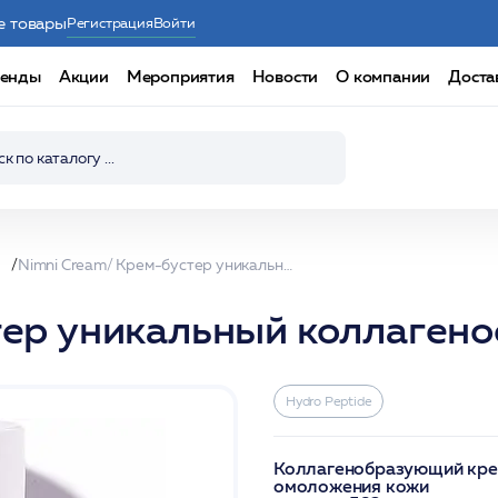
е товары
Регистрация
Войти
енды
Акции
Мероприятия
Новости
О компании
Доста
ы
Nimni Cream/ Крем-бустер уникальный коллагенообразующий 50 мл /HP*
тер уникальный коллаген
Hydro Peptide
Коллагенобразующий крем
омоложения кожи