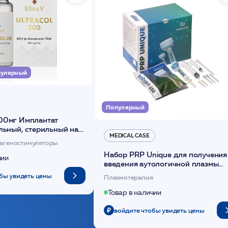
улярный
Популярный
00мг Имплантат
льный, стерильный на
MEDICAL CASE
диоксанона /ULTRACOL
агеностимуляторы
Набор PRP Unique для получения
чии
введения аутологичной плазмы
(саше 1шт)/Medical Case
бы увидеть цены
Плазмотерапия
Товар в наличии
войдите чтобы увидеть цены