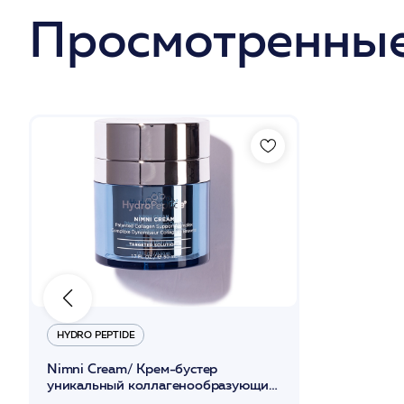
Просмотренные
HYDRO PEPTIDE
Nimni Cream/ Крем-бустер
уникальный коллагенообразующий
50 мл /HP*