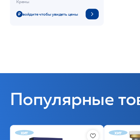
Кремы
войдите чтобы увидеть цены
Популярные то
хит
хит