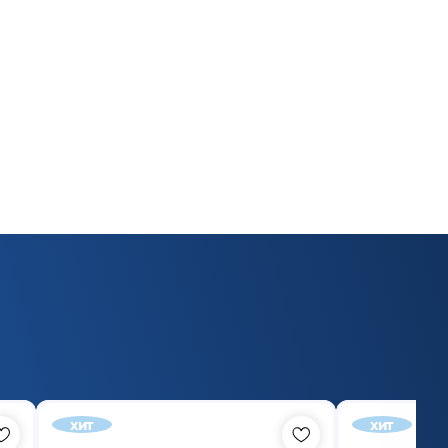
хит
хит