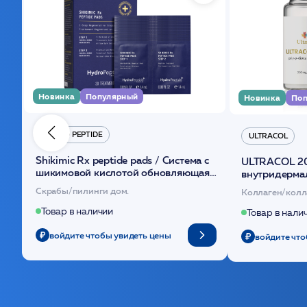
Новинка
Популярный
Новинка
Поп
HYDRO PEPTIDE
ULTRACOL
Shikimic Rx peptide pads / Cистема с
ULTRACOL 2
шикимовой кислотой обновляющая
внутридерма
(30шт) /HP
основе поли
Скрабы/пилинги дом.
Коллаген/колл
Товар в наличии
Товар в нали
войдите чтобы увидеть цены
войдите что