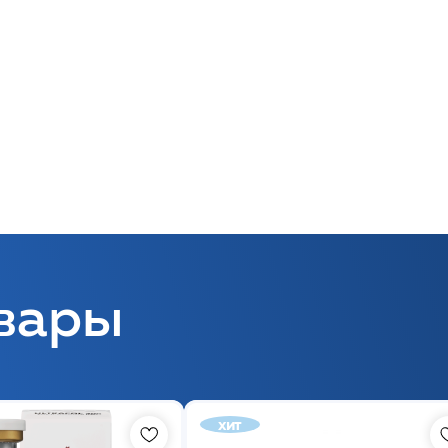
вары
хит