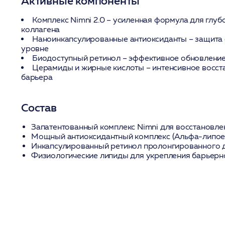
Активные компоненты
Комплекс Nimni 2.0
– усиленная формула для глуб
коллагена
Наноинкапсулированные антиоксиданты
– защита 
уровне
Биодоступный ретинол
– эффективное обновление
Церамиды и жирные кислоты
– интенсивное восст
барьера
Состав
Запатентованный комплекс Nimni для восстановл
Мощный антиоксидантный комплекс (Альфа-липоев
Инкапсулированный ретинол пролонгированного 
Физиологические липиды для укрепления барьерн