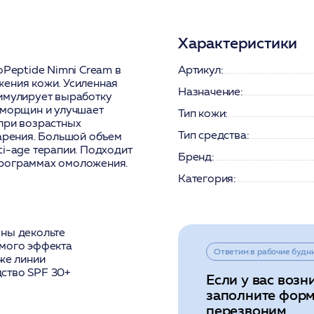
Характеристики
eptide Nimni Cream в
Артикул:
жения кожи. Усиленная
Назначение:
тимулирует выработку
 морщин и улучшает
Тип кожи:
при возрастных
Тип средства:
тарения. Большой объем
ti-age терапии. Подходит
Бренд:
программах омоложения.
Категория:
оны декольте
имого эффекта
Ответим в рабочие будн
же линии
ство SPF 30+
Если у вас возн
заполните форм
перезвоним