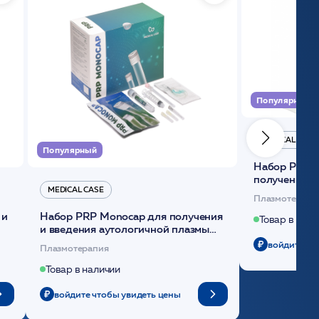
Популярный
MEDICAL CASE
Популярный
Набор Plasmoactive Стандарт для
получения и
MEDICAL CASE
плазмы (саше
Плазмотерапи
 и
Набор PRP Monocap для получения
Товар в нали
и введения аутологичной плазмы
(саше 1шт)/Medical Case
войдите чт
Плазмотерапия
Товар в наличии
войдите чтобы увидеть цены