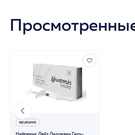
Просмотренные
NEURAMIS
Нейрамис Лайт Лидокаин Гель-