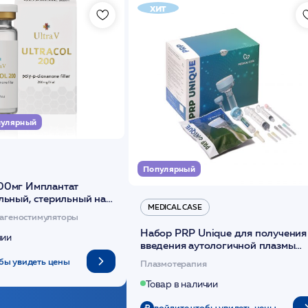
хит
улярный
Популярный
00мг Имплантат
льный, стерильный на
MEDICAL CASE
диоксанона /ULTRACOL
агеностимуляторы
Набор PRP Unique для получения
чии
введения аутологичной плазмы
(саше 1шт)/Medical Case
бы увидеть цены
Плазмотерапия
Товар в наличии
войдите чтобы увидеть цены