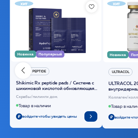
хит
хит
Новинка
Популярный
Новинка
Поп
HYDRO PEPTIDE
ULTRACOL
Shikimic Rx peptide pads / Cистема с
ULTRACOL 2
шикимовой кислотой обновляющая
внутридерма
(30шт) /HP
основе поли
Скрабы/пилинги дом.
Коллаген/колл
Товар в наличии
Товар в нали
войдите чтобы увидеть цены
войдите что