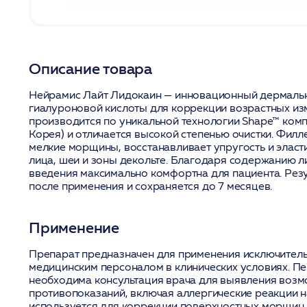
Описание товара
Нейрамис Лайт Лидокаин — инновационный дермаль
гиалуроновой кислоты для коррекции возрастных из
производится по уникальной технологии Shape™ ко
Корея) и отличается высокой степенью очистки. Фил
мелкие морщины, восстанавливает упругость и элас
лица, шеи и зоны декольте. Благодаря содержанию 
введения максимально комфортна для пациента. Резу
после применения и сохраняется до 7 месяцев.
Применение
Препарат предназначен для применения исключите
медицинским персоналом в клинических условиях. П
необходима консультация врача для выявления воз
противопоказаний, включая аллергические реакции н
используется для коррекции поверхностных морщин