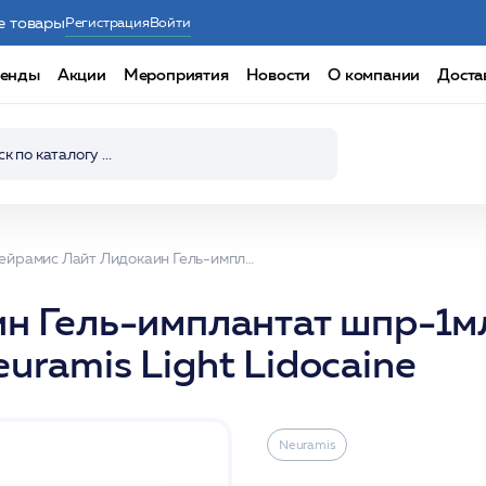
е товары
Регистрация
Войти
енды
Акции
Мероприятия
Новости
О компании
Доста
Нейрамис Лайт Лидокаин Гель-имплантат шпр-1мл+игла 30G*4 монофазный филлер /Neuramis Light Lidocaine
н Гель-имплантат шпр-1м
ramis Light Lidocaine
Neuramis