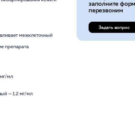
заполните форм
перезвоним
Задать вопрос
вливает межклеточный
ие препарата
 мг/мл
й — 1.2 мг/мл