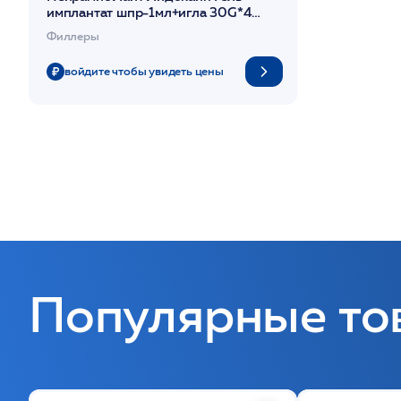
имплантат шпр-1мл+игла 30G*4
монофазный филлер /Neuramis Light
Филлеры
Lidocaine
войдите чтобы увидеть цены
Популярные то