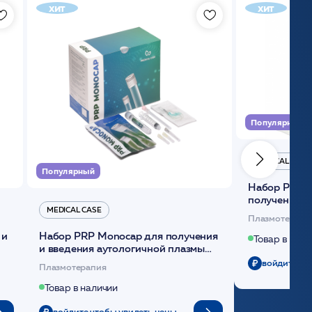
хит
хит
Популярный
MEDICAL CASE
Популярный
Набор Plasmoactive Стандарт для
получения и
MEDICAL CASE
плазмы (саше
Плазмотерапи
 и
Набор PRP Monocap для получения
Товар в нали
и введения аутологичной плазмы
(саше 1шт)/Medical Case
войдите чт
Плазмотерапия
Товар в наличии
войдите чтобы увидеть цены