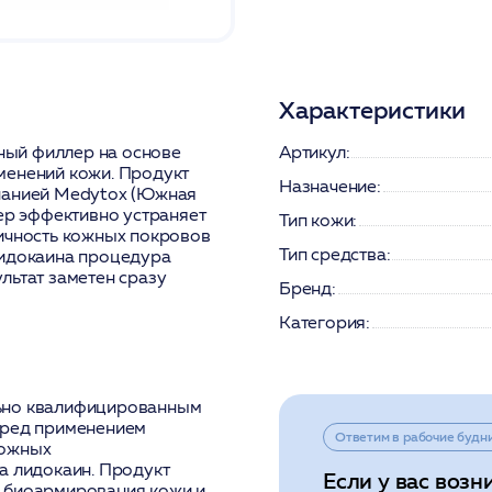
Характеристики
ный филлер на основе
Артикул:
менений кожи. Продукт
Назначение:
мпанией Medytox (Южная
лер эффективно устраняет
Тип кожи:
тичность кожных покровов
Тип средства:
лидокаина процедура
льтат заметен сразу
Бренд:
Категория:
льно квалифицированным
еред применением
Ответим в рабочие будн
можных
а лидокаин. Продукт
Если у вас возн
, биоармирования кожи и