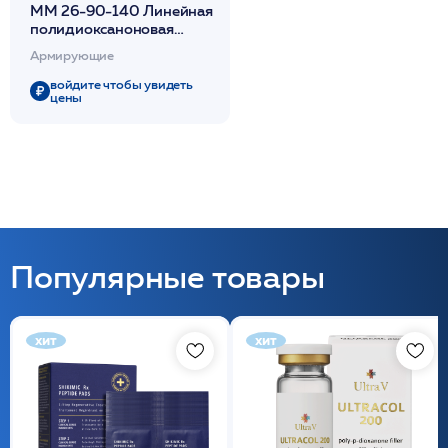
МM 26-90-140 Линейная
полидиоксаноновая
гладкая Mono нить с
Армирующие
иглой 20шт/уп/ 4D
Thread IROXIN
войдите чтобы увидеть
цены
Популярные товары
хит
хит