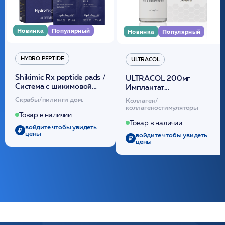
Новинка
Популярный
Новинка
Популярный
HYDRO PEPTIDE
ULTRACOL
Shikimic Rx peptide pads /
ULTRACOL 200мг
Cистема с шикимовой
Имплантат
кислотой обновляющая
внутридермальный,
Скрабы/пилинги дом.
Коллаген/
(30шт) /HP
стерильный на основе
коллагеностимуляторы
полидиоксанона
Товар в наличии
/ULTRACOL
Товар в наличии
войдите чтобы увидеть
цены
войдите чтобы увидеть
цены