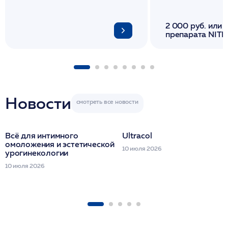
2 000 руб. или 
препарата NITH
флакона/ LINE
1 фл/ COLLOST о
FACETEM 1 шпр
ULTRACOL 1 фл
Miraline в день
семинара
Новости
Всё для интимного
Ultracol
омоложения и эстетической
10 июля 2026
урогинекологии
10 июля 2026