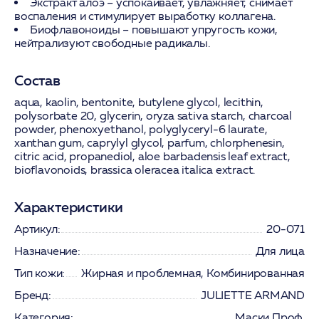
Экстракт алоэ
– успокаивает, увлажняет, снимает
воспаления и стимулирует выработку коллагена.
Биофлавоноиды
– повышают упругость кожи,
нейтрализуют свободные радикалы.
Состав
aqua, kaolin, bentonite, butylene glycol, lecithin,
polysorbate 20, glycerin, oryza sativa starch, charcoal
powder, phenoxyethanol, polyglyceryl-6 laurate,
xanthan gum, caprylyl glycol, parfum, chlorphenesin,
citric acid, propanediol, aloe barbadensis leaf extract,
bioflavonoids, brassica oleracea italica extract.
Характеристики
Артикул:
20-071
Назначение:
Для лица
Тип кожи:
Жирная и проблемная, Комбинированная
Бренд:
JULIETTE ARMAND
Категория:
Маски Проф.