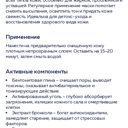
всех типов кожи, особенно для жирной, проблемной и
уставшей. Регулярное применение маски помогает
снизить высыпания, осветлить тон и придать коже
свежесть. Идеальна для детокс-ухода и
восстановления здорового вида кожи.
Применение
Нанести на предварительно очищенную кожу
плотным непрозрачным слоем. Оставить на 15–20
минут, затем смыть водой.
Активные компоненты
Бентонитовая глина
– очищает поры, выводит
токсины, оказывает антибактериальное и
тонизирующее действие.
Активированный уголь
– глубоко абсорбирует
загрязнения, излишки кожного сала и омертвевшие
клетки.
Экстракт брокколи
– богат антиоксидантами,
замедляет старение, защищает от стрессовых
факторов.