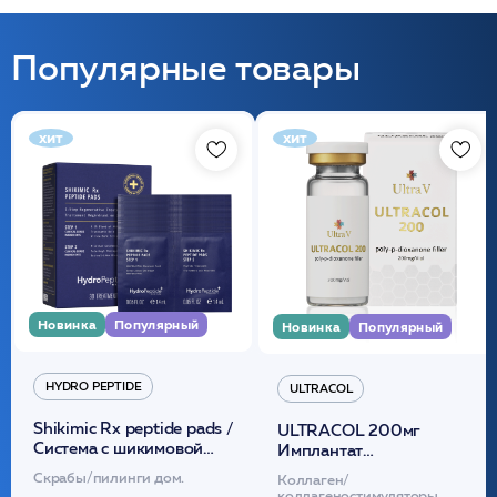
Популярные товары
хит
хит
Новинка
Популярный
Новинка
Популярный
HYDRO PEPTIDE
ULTRACOL
Shikimic Rx peptide pads /
ULTRACOL 200мг
Cистема с шикимовой
Имплантат
кислотой обновляющая
внутридермальный,
Скрабы/пилинги дом.
Коллаген/
(30шт) /HP
стерильный на основе
коллагеностимуляторы