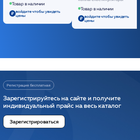
полидиоксанона
Товар в наличии
/ULTRACOL
Товар в наличии
войдите чтобы увидеть
цены
войдите чтобы увидеть
цены
Регистрация бесплатная
Зарегистрируйтесь на сайте и получите
индивидуальный прайс на весь каталог
Зарегистрироваться