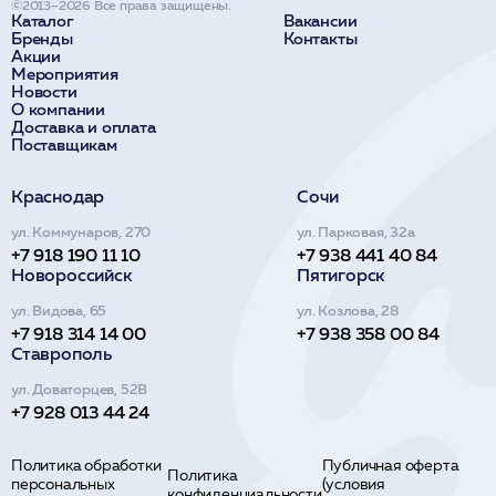
©2013–2026 Все права защищены.
Каталог
Вакансии
Бренды
Контакты
Акции
Мероприятия
Новости
О компании
Доставка и оплата
Поставщикам
Краснодар
Сочи
ул. Коммунаров, 270
ул. Парковая, 32а
+7 918 190 11 10
+7 938 441 40 84
Новороссийск
Пятигорск
ул. Видова, 65
ул. Козлова, 28
+7 918 314 14 00
+7 938 358 00 84
Ставрополь
ул. Доваторцев, 52В
+7 928 013 44 24
Политика обработки
Публичная оферта
Политика
персональных
(условия
конфиденциальности