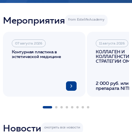
Мероприятия
07 августа 2026
11 августа 2026
Контурная пластика в
КОЛЛАГЕН И
эстетической медицине
КОЛЛАГЕНСТИМ
СТРАТЕГИИ О
И ЛИФТИНГА К
2 000 руб. или 
препарата NITH
флакона/ LINE
1 фл/ COLLOST о
FACETEM 1 шпр
ULTRACOL 1 фл
Miraline в день
семинара
Новости