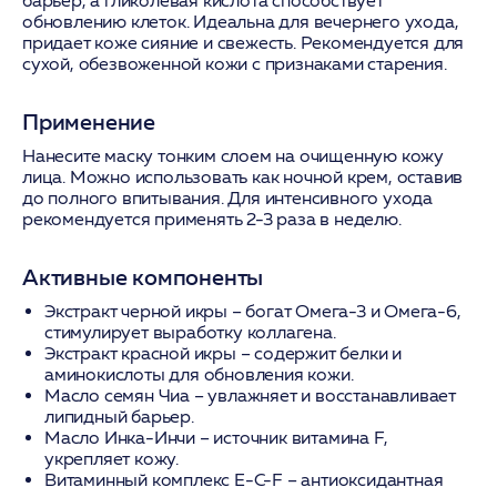
барьер, а гликолевая кислота способствует
обновлению клеток. Идеальна для вечернего ухода,
придает коже сияние и свежесть. Рекомендуется для
сухой, обезвоженной кожи с признаками старения.
Применение
Нанесите маску тонким слоем на очищенную кожу
лица. Можно использовать как ночной крем, оставив
до полного впитывания. Для интенсивного ухода
рекомендуется применять 2-3 раза в неделю.
Активные компоненты
Экстракт черной икры – богат Омега-3 и Омега-6,
стимулирует выработку коллагена.
Экстракт красной икры – содержит белки и
аминокислоты для обновления кожи.
Масло семян Чиа – увлажняет и восстанавливает
липидный барьер.
Масло Инка-Инчи – источник витамина F,
укрепляет кожу.
Витаминный комплекс E-C-F – антиоксидантная