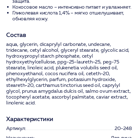
защита.
Кокосовое масло – интенсивно питает и увлажняет.
Гликолевая кислота 1,4% – мягко отшелушивает,
обновляя кожу.
Состав
aqua, glycerin, dicaprylyl carbonate, undecane,
tridecane, cetyl alcohol, glyceryl stearate, glycolic acid,
hydroxypropyl starch phosphate, cetyl
hydroxyethylcellulose, ppg-25-laureth-25, peg-75
stearate, linoleic acid, plukenetia volubilis seed oil,
phenoxyethanol, cocos nucifera oil, ceteth-20,
ethylhexylglycerin, parfum, potassium hydroxide,
steareth-20, carthamus tinctorius seed oil, caprylyl
glycol, prunus amygdalus dulcis oil, salmo ovum extract,
tocopheryl acetate, ascorbyl palmitate, caviar extract,
linolenic acid.
Характеристики
Артикул:
20-248
Назначение:
Для лица