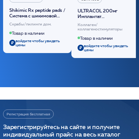
Shikimic Rx peptide pads /
ULTRACOL 200мг
Cистема с шикимовой
Имплантат
кислотой обновляющая
внутридермальный,
Скрабы/пилинги дом.
Коллаген/
(30шт) /HP
стерильный на основе
коллагеностимуляторы
полидиоксанона
Товар в наличии
/ULTRACOL
Товар в наличии
войдите чтобы увидеть
цены
войдите чтобы увидеть
цены
Регистрация бесплатная
Зарегистрируйтесь на сайте и получите
индивидуальный прайс на весь каталог