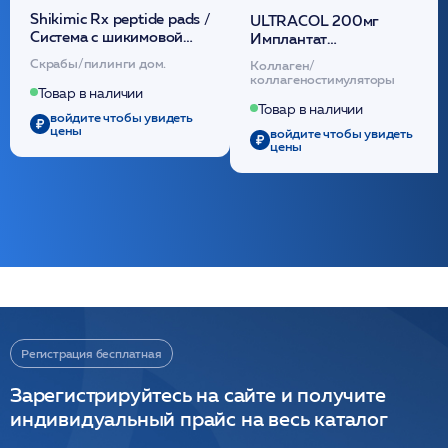
Shikimic Rx peptide pads /
ULTRACOL 200мг
Cистема с шикимовой
Имплантат
кислотой обновляющая
внутридермальный,
Скрабы/пилинги дом.
Коллаген/
(30шт) /HP
стерильный на основе
коллагеностимуляторы
полидиоксанона
Товар в наличии
/ULTRACOL
Товар в наличии
войдите чтобы увидеть
цены
войдите чтобы увидеть
цены
Регистрация бесплатная
Зарегистрируйтесь на сайте и получите
индивидуальный прайс на весь каталог