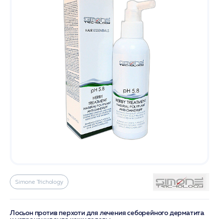
Simone Trichology
Лосьон против перхоти для лечения себорейного дерматита