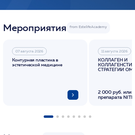
Мероприятия
07 августа 2026
11 августа 2026
Контурная пластика в
КОЛЛАГЕН И
эстетической медицине
КОЛЛАГЕНСТИМ
СТРАТЕГИИ О
И ЛИФТИНГА К
2 000 руб. или 
препарата NITH
флакона/ LINE
1 фл/ COLLOST о
FACETEM 1 шпр
ULTRACOL 1 фл
Miraline в день
семинара