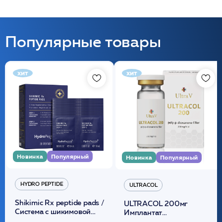
Популярные товары
хит
хит
Новинка
Популярный
Новинка
Популярный
HYDRO PEPTIDE
ULTRACOL
Shikimic Rx peptide pads /
ULTRACOL 200мг
Cистема с шикимовой
Имплантат
кислотой обновляющая
внутридермальный,