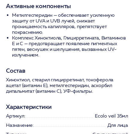
Активные компоненты
Метилгесперидин
— обеспечивает усиленную
защиту от UVA и UVB лучей, снижает
проницаемость капилляров, препятствует
покраснению.
Комплекс Хиноктиола, Глицирретината, Витаминов
Е и С
— предотвращает появление пигментных
пятен, веснушек и шелушения, вызванных UV-
излучением.
Состав
Хиноктиол, стеарил глицирретинат, токоферола
ацетат (витамин Е), метилгесперидин, аскорбил
дипальмитат (витамин С), УФ-фильтры.
Характеристики
Артикул:
Ecolo veil 35мл
Назначение:
Для лица