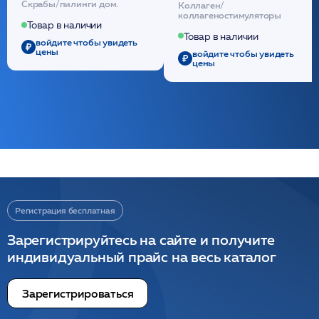
Скрабы/пилинги дом.
Коллаген/
(30шт) /HP
стерильный на основе
коллагеностимуляторы
полидиоксанона
Товар в наличии
/ULTRACOL
Товар в наличии
войдите чтобы увидеть
цены
войдите чтобы увидеть
цены
Регистрация бесплатная
Зарегистрируйтесь на сайте и получите
индивидуальный прайс на весь каталог
Зарегистрироваться