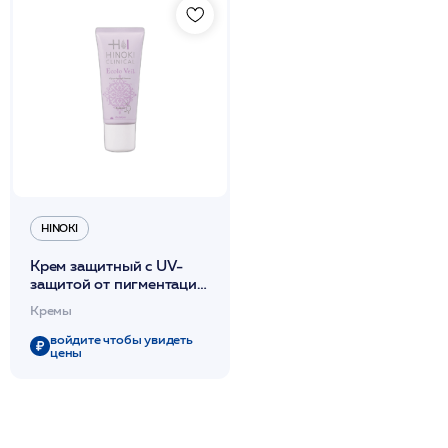
HINOKI
Крем защитный с UV-
защитой от пигментации
35мл /Ecolo veil /Hinoki
Кремы
Clinical
войдите чтобы увидеть
цены