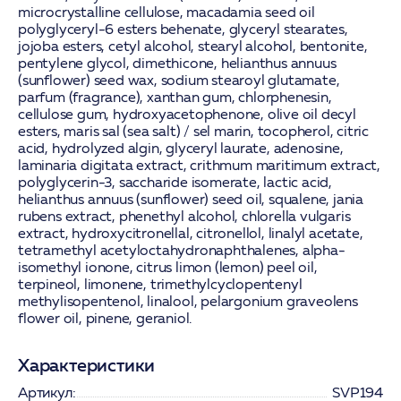
microcrystalline cellulose, macadamia seed oil
polyglyceryl-6 esters behenate, glyceryl stearates,
jojoba esters, cetyl alcohol, stearyl alcohol, bentonite,
pentylene glycol, dimethicone, helianthus annuus
(sunflower) seed wax, sodium stearoyl glutamate,
parfum (fragrance), xanthan gum, chlorphenesin,
cellulose gum, hydroxyacetophenone, olive oil decyl
esters, maris sal (sea salt) / sel marin, tocopherol, citric
acid, hydrolyzed algin, glyceryl laurate, adenosine,
laminaria digitata extract, crithmum maritimum extract,
polyglycerin-3, saccharide isomerate, lactic acid,
helianthus annuus (sunflower) seed oil, squalene, jania
rubens extract, phenethyl alcohol, chlorella vulgaris
extract, hydroxycitronellal, citronellol, linalyl acetate,
tetramethyl acetyloctahydronaphthalenes, alpha-
isomethyl ionone, citrus limon (lemon) peel oil,
terpineol, limonene, trimethylcyclopentenyl
methylisopentenol, linalool, pelargonium graveolens
flower oil, pinene, geraniol.
Характеристики
Артикул:
SVP194