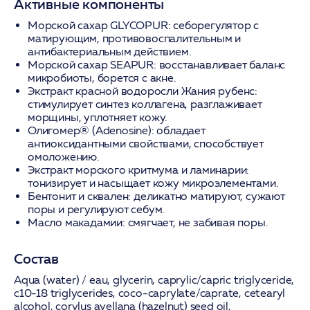
Активные компоненты
Морской сахар GLYCOPUR:
себорегулятор с
матирующим, противовоспалительным и
антибактериальным действием.
Морской сахар SEAPUR:
восстанавливает баланс
микробиоты, борется с акне.
Экстракт красной водоросли Жания рубенс:
стимулирует синтез коллагена, разглаживает
морщины, уплотняет кожу.
Олигомер® (Adenosine):
обладает
антиоксидантными свойствами, способствует
омоложению.
Экстракт морского критмума и ламинарии:
тонизирует и насыщает кожу микроэлементами.
Бентонит и сквален:
деликатно матируют, сужают
поры и регулируют себум.
Масло макадамии:
смягчает, не забивая поры.
Состав
Aqua (water) / eau, glycerin, caprylic/capric triglyceride,
c10-18 triglycerides, coco-caprylate/caprate, cetearyl
alcohol, corylus avellana (hazelnut) seed oil,