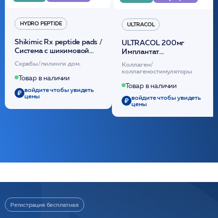
HYDRO PEPTIDE
ULTRACOL
Shikimic Rx peptide pads /
ULTRACOL 200мг
Cистема с шикимовой
Имплантат
кислотой обновляющая
внутридермальный,
Скрабы/пилинги дом.
Коллаген/
(30шт) /HP
стерильный на основе
коллагеностимуляторы
полидиоксанона
Товар в наличии
/ULTRACOL
Товар в наличии
войдите чтобы увидеть
цены
войдите чтобы увидеть
цены
Регистрация бесплатная