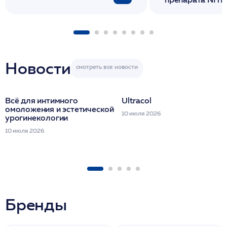
флакона/ LINE
1 фл/ COLLOST о
FACETEM 1 шпр
ULTRACOL 1 фл
Miraline в день
семинара
Новости
Всё для интимного
Ultracol
омоложения и эстетической
10 июля 2026
урогинекологии
10 июля 2026
Бренды