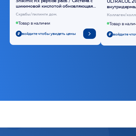
Shikimic Rx peptide pads / Cистема с
ULTRACOL 2
шикимовой кислотой обновляющая
внутридерма
(30шт) /HP
основе поли
Скрабы/пилинги дом.
Коллаген/колл
Товар в наличии
Товар в нали
войдите чтобы увидеть цены
войдите что