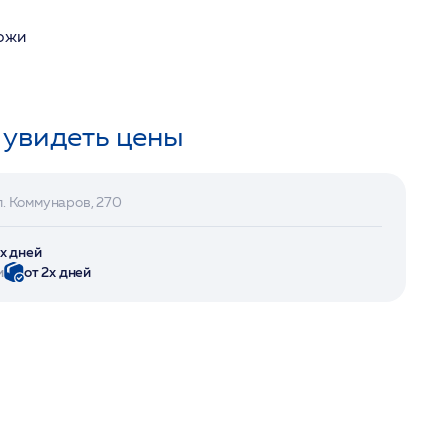
кожи
 увидеть цены
л. Коммунаров, 270
2х дней
и
от 2х дней