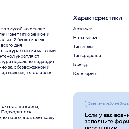
Характеристики
 формулой на основе
Артикул:
печивает мгновенное и
Назначение:
кальный биокомплекс
всего дня,
Тип кожи:
 с натуральными маслами
Тип средства:
пантенол укрепляют
стура идеально подходит
Бренд:
нно за обезвоженной и
под макияж, не оставляя
Категория:
Ответим в рабочие будн
количество крема,
 Подходит для
Если у вас возн
ьно подготавливает кожу
заполните форм
перезвоним