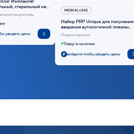
00мг Имплантат
льный, стерильный на
MEDICAL CASE
диоксанона /ULTRACOL
агеностимуляторы
Набор PRP Unique для получения
чии
введения аутологичной плазмы
(саше 1шт)/Medical Case
бы увидеть цены
Плазмотерапия
Товар в наличии
войдите чтобы увидеть цены