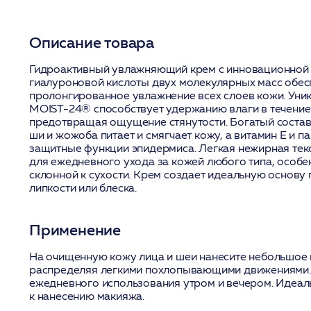
Описание товара
Гидроактивный увлажняющий крем с инновационной
гиалуроновой кислоты двух молекулярных масс обес
пролонгированное увлажнение всех слоев кожи. Уни
MOIST-24® способствует удержанию влаги в течение 
предотвращая ощущение стянутости. Богатый состав
ши и жожоба питает и смягчает кожу, а витамин Е и 
защитные функции эпидермиса. Легкая нежирная тек
для ежедневного ухода за кожей любого типа, особе
склонной к сухости. Крем создает идеальную основу 
липкости или блеска.
Применение
На очищенную кожу лица и шеи нанесите небольшое 
распределяя легкими похлопывающими движениями.
ежедневного использования утром и вечером. Идеал
к нанесению макияжа.