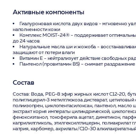
Активные компоненты
Гиалуроновая кислота двух видов
- мгновенно увл
наполненности кожи
Комплекс MOIST-24®
- поддерживает оптимальны
до 24 часов
Натуральные масла ши и жожоба
- восстанавлива
защищают от потери влаги
Витамин Е
- нейтрализует действие свободных ра
Пантенол (провитамин В5)
- снимает раздражение
Состав
Состав:
Вода, PEG-8 эфир жирных кислот C12-20, бути
полиглицерил-3 метилглюкоза дистеарат, цетиловый с
полиизопрен, циклопентасилоксан, пантенол, масло 
экстракт корня императы цилиндрической, циклогекс
феноксиэтанол, токоферила ацетат, диметикон, пар
каприлилгликоль, этилгексилглицерин, полиакрилат г
натрия, карбомер, акрилаты/C10-30 алкилакрилатны