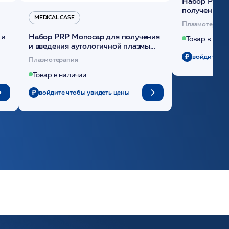
Набор Plasmoactive Стандарт для
получения и
MEDICAL CASE
плазмы (саше
Плазмотерапи
 и
Набор PRP Monocap для получения
Товар в нали
и введения аутологичной плазмы
(саше 1шт)/Medical Case
войдите чт
Плазмотерапия
Товар в наличии
войдите чтобы увидеть цены