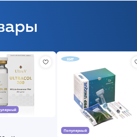
вары
хит
улярный
Популярный