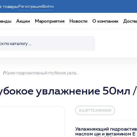
е товары
Регистрация
Войти
енды
Акции
Мероприятия
Новости
О компании
Доста
ы
Крем гидроактивный глубокое увлажнение 50мл /JA
убокое увлажнение 50мл 
JULIETTE ARMAND
Увлажняющий гидроактивн
маслом ши и витамином Е