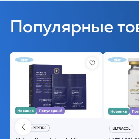
Популярные то
хит
хит
Новинка
Популярный
Новинка
Поп
HYDRO PEPTIDE
ULTRACOL