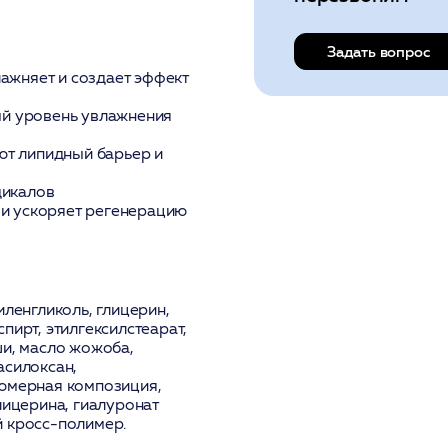
Задать вопрос
ажняет и создает эффект
й уровень увлажнения
ют липидный барьер и
дикалов
 и ускоряет регенерацию
ленгликоль, глицерин,
пирт, этилгексилстеарат,
ши, масло жожоба,
асилоксан,
фюмерная композиция,
лицерина, гиалуронат
й кросс-полимер.