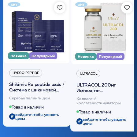
хит
хит
Новинка
Популярный
Новинка
Популярный
HYDRO PEPTIDE
ULTRACOL
Shikimic Rx peptide pads /
ULTRACOL 200мг
Cистема с шикимовой
Имплантат
кислотой обновляющая
внутридермальный,
Скрабы/пилинги дом.
Коллаген/
(30шт) /HP
стерильный на основе
коллагеностимуляторы
полидиоксанона
Товар в наличии
/ULTRACOL
Товар в наличии
войдите чтобы увидеть
цены
войдите чтобы увидеть
цены