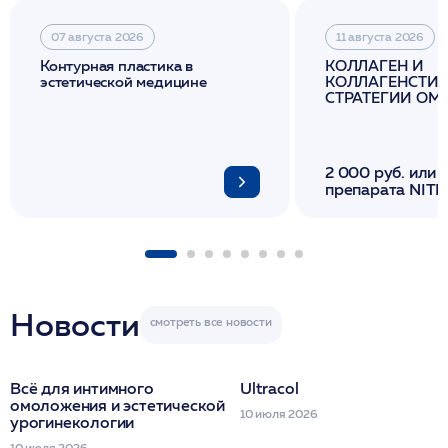
07 августа 2026
11 августа 2026
Контурная пластика в
КОЛЛАГЕН И
эстетической медицине
КОЛЛАГЕНСТИМ
СТРАТЕГИИ О
И ЛИФТИНГА К
2 000 руб. или 
препарата NITH
флакона/ LINE
1 фл/ COLLOST о
FACETEM 1 шпр
ULTRACOL 1 фл
Miraline в день
семинара
Новости
Всё для интимного
Ultracol
омоложения и эстетической
10 июля 2026
урогинекологии
10 июля 2026