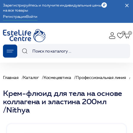
Зарегистрируйтесь и получите индивидуальные цены
на все товары
Регистрация
Войти
Главная
Каталог
Космецевтика
Профессиональная линия
С
Крем-флюид для тела на основе
коллагена и эластина 200мл
/Nithya