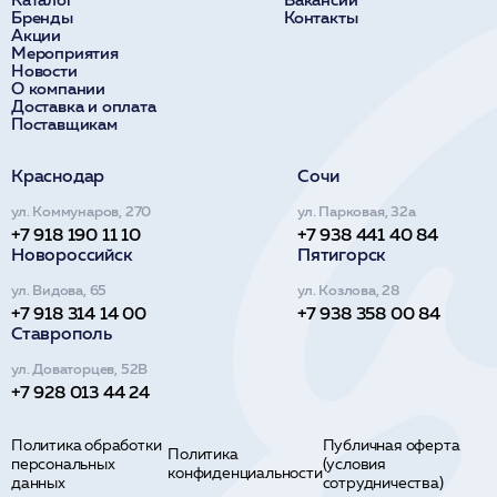
Бренды
Контакты
Акции
Мероприятия
Новости
О компании
Доставка и оплата
Поставщикам
Краснодар
Сочи
ул. Коммунаров, 270
ул. Парковая, 32а
+7 918 190 11 10
+7 938 441 40 84
Новороссийск
Пятигорск
ул. Видова, 65
ул. Козлова, 28
+7 918 314 14 00
+7 938 358 00 84
Ставрополь
ул. Доваторцев, 52В
+7 928 013 44 24
Политика обработки
Публичная оферта
Политика
персональных
(условия
конфиденциальности
данных
сотрудничества)