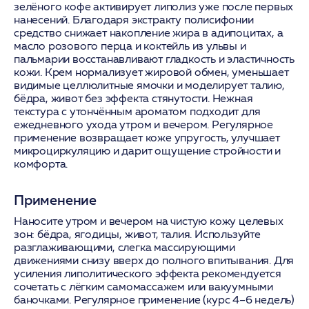
зелёного кофе активирует липолиз уже после первых
нанесений. Благодаря экстракту полисифонии
средство снижает накопление жира в адипоцитах, а
масло розового перца и коктейль из ульвы и
пальмарии восстанавливают гладкость и эластичность
кожи. Крем нормализует жировой обмен, уменьшает
видимые целлюлитные ямочки и моделирует талию,
бёдра, живот без эффекта стянутости. Нежная
текстура с утончённым ароматом подходит для
ежедневного ухода утром и вечером. Регулярное
применение возвращает коже упругость, улучшает
микроциркуляцию и дарит ощущение стройности и
комфорта.
Применение
Наносите утром и вечером на чистую кожу целевых
зон: бёдра, ягодицы, живот, талия. Используйте
разглаживающими, слегка массирующими
движениями снизу вверх до полного впитывания. Для
усиления липолитического эффекта рекомендуется
сочетать с лёгким самомассажем или вакуумными
баночками. Регулярное применение (курс 4–6 недель)