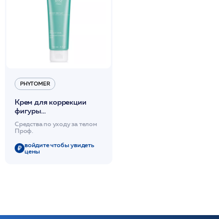
PHYTOMER
Крем для коррекции
фигуры
антицеллюлитный 250
Средства по уходу за телом
мл / PHYTOMER
Проф.
войдите чтобы увидеть
цены