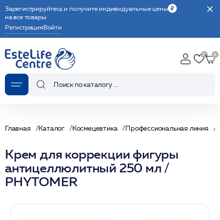
Зарегистрируйтесь и получите индивидуальные цены
на все товары
Регистрация
Войти
Главная
Каталог
Космецевтика
Профессиональная линия
С
Крем для коррекции фигуры
антицеллюлитный 250 мл /
PHYTOMER