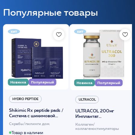
Популярные товары
хит
хит
Новинка
Популярный
Новинка
Популярный
HYDRO PEPTIDE
ULTRACOL
Shikimic Rx peptide pads /
ULTRACOL 200мг
Cистема с шикимовой
Имплантат
кислотой обновляющая
внутридермальный,
Скрабы/пилинги дом.
Коллаген/
(30шт) /HP
стерильный на основе
коллагеностимуляторы
полидиоксанона
Товар в наличии