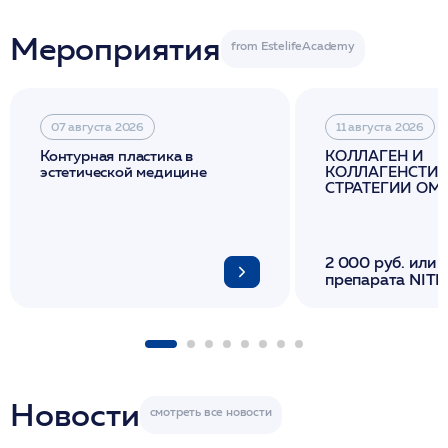
Мероприятия
07 августа 2026
11 августа 2026
Контурная пластика в
КОЛЛАГЕН И
эстетической медицине
КОЛЛАГЕНСТИМ
СТРАТЕГИИ О
И ЛИФТИНГА К
2 000 руб. или 
препарата NITH
флакона/ LINE
1 фл/ COLLOST о
FACETEM 1 шпр
ULTRACOL 1 фл
Miraline в день
семинара
Новости