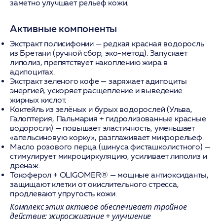
заметно улучшает рельеф кожи.
Активные компоненты
Экстракт полисифонии
— редкая красная водоросль
из Бретани (ручной сбор, эко-метод). Запускает
липолиз, препятствует накоплению жира в
адипоцитах.
Экстракт зеленого кофе
— заряжает адипоциты
энергией, ускоряет расщепление и выведение
жирных кислот.
Коктейль из зелёных и бурых водорослей
(Ульва,
Галоптерия, Пальмария + гидролизованные красные
водоросли) — повышает эластичность, уменьшает
«апельсиновую корку», разглаживает микрорельеф.
Масло розового перца (шинуса фисташколистного)
—
стимулирует микроциркуляцию, усиливает липолиз и
дренаж.
Токоферол + OLIGOMER®
— мощные антиоксиданты,
защищают клетки от окислительного стресса,
продлевают упругость кожи.
Комплекс этих активов обеспечивает тройное
действие: жиросжигание + улучшение