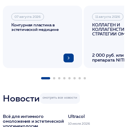
07 августа 2026
11 августа 2026
Контурная пластика в
КОЛЛАГЕН И
эстетической медицине
КОЛЛАГЕНСТИМ
СТРАТЕГИИ О
И ЛИФТИНГА К
2 000 руб. или 
препарата NITH
флакона/ LINE
1 фл/ COLLOST о
FACETEM 1 шпр
ULTRACOL 1 фл
Miraline в день
семинара
Новости
Всё для интимного
Ultracol
омоложения и эстетической
10 июля 2026
урогинекологии