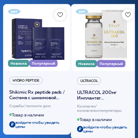
хит
хит
Новинка
Популярный
Новинка
Популярный
HYDRO PEPTIDE
ULTRACOL
Shikimic Rx peptide pads /
ULTRACOL 200мг
Cистема с шикимовой
Имплантат
кислотой обновляющая
внутридермальный,
Скрабы/пилинги дом.
Коллаген/
(30шт) /HP
стерильный на основе
коллагеностимуляторы
полидиоксанона
Товар в наличии
/ULTRACOL
Товар в наличии
войдите чтобы увидеть
цены
войдите чтобы увидеть
цены