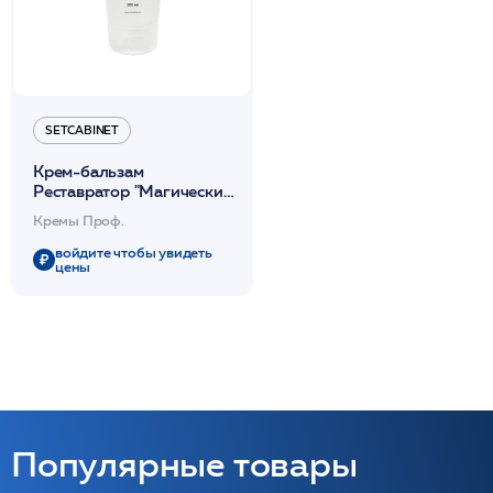
SETCABINET
Крем-бальзам
Реставратор "Магический
Жасмин" заживляющий
Кремы Проф.
200мл / Restorer Magic
Jasmine/SetCabinet
войдите чтобы увидеть
цены
Популярные товары