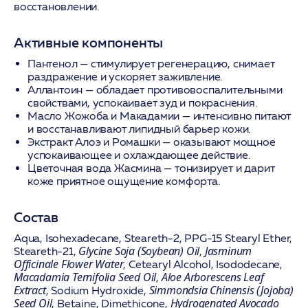
восстановлении.
Активные компоненты
Пантенол
— стимулирует регенерацию, снимает
раздражение и ускоряет заживление.
Аллантоин
— обладает противовоспалительными
свойствами, успокаивает зуд и покраснения.
Масло Жожоба и Макадамии
— интенсивно питают
и восстанавливают липидный барьер кожи.
Экстракт Алоэ и Ромашки
— оказывают мощное
успокаивающее и охлаждающее действие.
Цветочная вода Жасмина
— тонизирует и дарит
коже приятное ощущение комфорта.
Состав
Aqua, Isohexadecane, Steareth-2, PPG-15 Stearyl Ether,
Glycine Soja (Soybean) Oil
Jasminum
Steareth-21,
,
Officinale Flower Water
, Cetearyl Alcohol, Isododecane,
Macadamia Ternifolia Seed Oil
Aloe Arborescens Leaf
,
Extract
Simmondsia Chinensis (Jojoba)
, Sodium Hydroxide,
Seed Oil
Hydrogenated Avocado
, Betaine, Dimethicone,