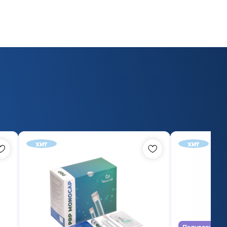
хит
хит
Популярный