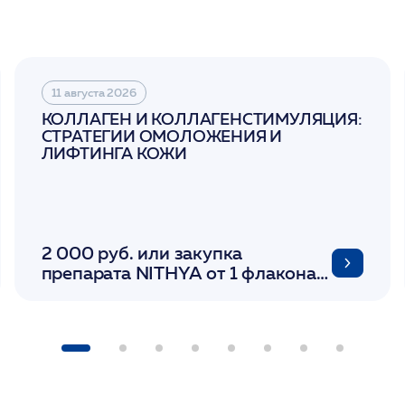
11 августа 2026
КОЛЛАГЕН И КОЛЛАГЕНСТИМУЛЯЦИЯ:
СТРАТЕГИИ ОМОЛОЖЕНИЯ И
ЛИФТИНГА КОЖИ
2 000 руб. или закупка
препарата NITHYA от 1 флакона/
LINERASE от 1 фл/ COLLOST от 1
фл/ FACETEM 1 шприц/
ULTRACOL 1 фл/ PLLA Miraline в
день семинара