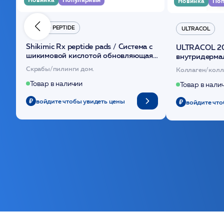
Новинка
Поп
HYDRO PEPTIDE
ULTRACOL
Shikimic Rx peptide pads / Cистема с
ULTRACOL 2
шикимовой кислотой обновляющая
внутридерма
(30шт) /HP
основе поли
Скрабы/пилинги дом.
Коллаген/колл
Товар в наличии
Товар в нали
войдите чтобы увидеть цены
войдите что