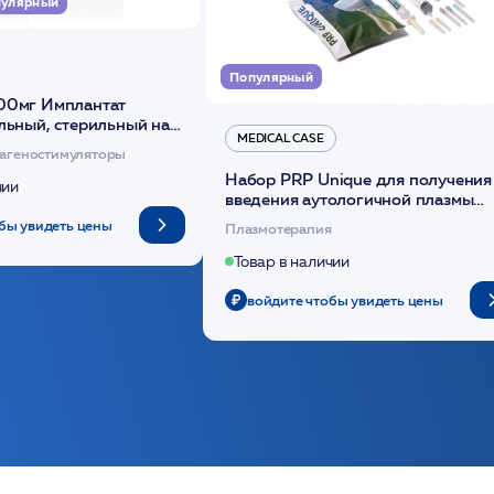
улярный
Популярный
00мг Имплантат
льный, стерильный на
MEDICAL CASE
диоксанона /ULTRACOL
агеностимуляторы
Набор PRP Unique для получения
чии
введения аутологичной плазмы
(саше 1шт)/Medical Case
бы увидеть цены
Плазмотерапия
Товар в наличии
войдите чтобы увидеть цены