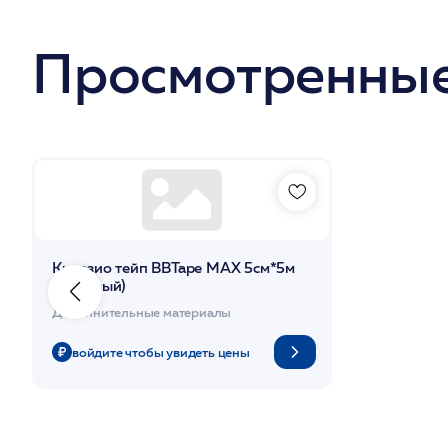
Просмотренные
Кинезио тейп ВВТаре МАХ 5см*5м
(Бежевый)
Дополнительные материалы
войдите чтобы увидеть цены