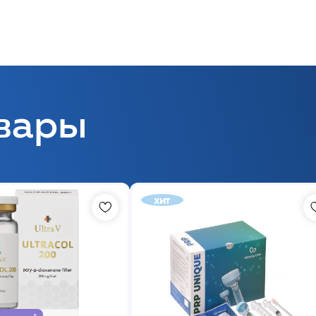
вары
хит