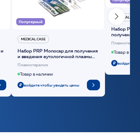
MEDICAL CASE
Популярный
Набор Plasmoactive Стандарт для
получения и
MEDICAL CASE
плазмы (саше
Плазмотерапи
 и
Набор PRP Monocap для получения
Товар в нали
и введения аутологичной плазмы
(саше 1шт)/Medical Case
войдите чт
Плазмотерапия
Товар в наличии
войдите чтобы увидеть цены