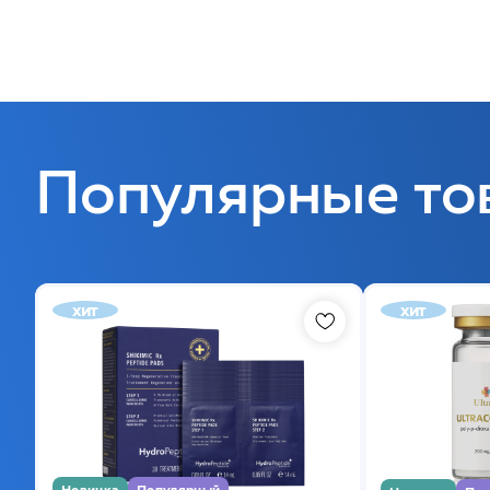
Популярные то
хит
хит
Новинка
Популярный