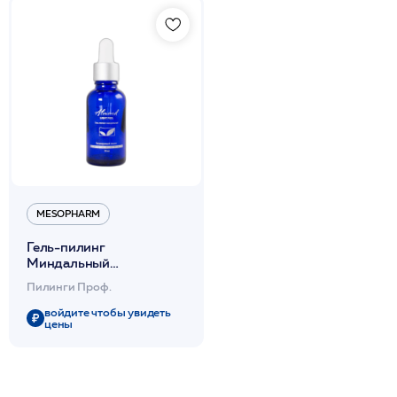
MESOPHARM
Гель-пилинг
Миндальный
регулирующий 30мл
Пилинги Проф.
/ALMOND: LIGHT PEEL
/MESOPHARM *
войдите чтобы увидеть
цены