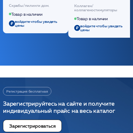
кислотой обновляющая
внутридермальный,
Скрабы/пилинги дом.
Коллаген/
(30шт) /HP
стерильный на основе
коллагеностимуляторы
полидиоксанона
Товар в наличии
/ULTRACOL
Товар в наличии
войдите чтобы увидеть
цены
войдите чтобы увидеть
цены
Регистрация бесплатная
Зарегистрируйтесь на сайте и получите
индивидуальный прайс на весь каталог
Зарегистрироваться