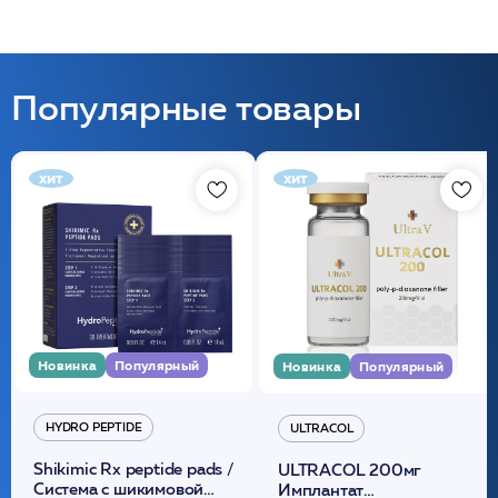
Популярные товары
хит
хит
Новинка
Популярный
Новинка
Популярный
HYDRO PEPTIDE
ULTRACOL
Shikimic Rx peptide pads /
ULTRACOL 200мг
Cистема с шикимовой
Имплантат