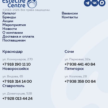
©2013–2026 Все права защищены.
Каталог
Вакансии
Бренды
Контакты
Акции
Мероприятия
Новости
О компании
Доставка и оплата
Поставщикам
Краснодар
Сочи
ул. Коммунаров, 270
ул. Парковая, 32а
+7 918 190 11 10
+7 938 441 40 84
Новороссийск
Пятигорск
ул. Видова, 65
ул. Козлова, 28
+7 918 314 14 00
+7 938 358 00 84
Ставрополь
ул. Доваторцев, 52В
+7 928 013 44 24