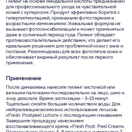
Пилинг на основе миндальной кислоты предназначен
для профессионального ухода за чувствительной
кожей с куперозом. Продукт эффективно борется с
гиперпигментацией, признаками фотостарения и
возрастными изменениями. Уникальная формула не
вызывает фотосенсибилизации и может применяться
даже в солнечный период года. Пилинг обладает
противовоспалительным действием, что делает его
идеальным решением для проблемной кожи с акне и
постакне. Рекомендован для всех фототипов кожи и
обеспечивает видимый результат после первого
применения.
Применение
После демакияжа нанесите пилинг кисточкой или
ватными палочками последовательно на лицо, шею и
зону декольте. Время экспозиции - 3-15 минут.
Тщательно смойте большим количеством воды. Для
нейтрализации возможно использование лосьона
«Fresh: Postpeel Lotion» с последующим смыванием.
Завершите процедуру нанесением
восстанавливающего крема «Fresh Post: Peel Cream».
Рекомендуемый курс: 4-8 процедур с интервалом 7-