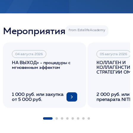
Мероприятия
04 августа 2026
05 августа 2026
НА ВЫХОД» - процедуры с
КОЛЛАГЕН И
мгновенным эффектом
КОЛЛАГЕНСТИМ
СТРАТЕГИИ О
И ЛИФТИНГА К
1 000 руб. или закупка
2 000 руб. или 
от 5 000 руб.
препарата NITH
флакона/ LINE
1 фл/ COLLOST о
FACETEM 1 шпр
ULTRACOL 1 фл
Miraline в день
семинара