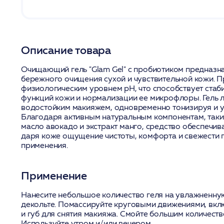
Описание товара
Очищающий гель "Glam Gel" с пробиотиком предназн
бережного очищения сухой и чувствительной кожи. П
физиологическим уровнем pH, что способствует стаб
функций кожи и нормализации ее микрофлоры. Гель л
водостойким макияжем, одновременно тонизируя и у
Благодаря активным натуральным компонентам, таки
масло авокадо и экстракт манго, средство обеспечив
даря коже ощущение чистоты, комфорта и свежести 
применения.
Применение
Нанесите небольшое количество геля на увлажненную
декольте. Помассируйте круговыми движениями, вклю
и губ для снятия макияжа. Смойте большим количест
Используйте утром и/или вечером.