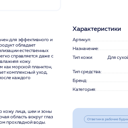
Характеристики
ачен для эффективного и
Артикул:
родукт обладает
Назначение:
илизации естественных
егко справляется даже с
Тип кожи:
Для сухой
влажняя кожу.
м как морской планктон,
Тип средства:
ает комплексный уход,
после каждого
Бренд:
Категория:
 кожу лица, шеи и зоны
чая область вокруг глаз
Ответим в рабочие будн
вом прохладной воды.