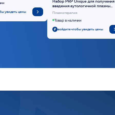
Набор PRP Unique для получения
чии
введения аутологичной плазмы
(саше 1шт)/Medical Case
бы увидеть цены
Плазмотерапия
Товар в наличии
войдите чтобы увидеть цены