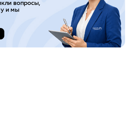
икли вопросы,
у и мы