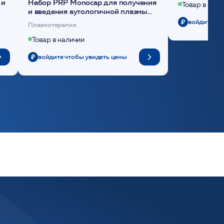
 и
Набор PRP Monocap для получения
Товар в нали
и введения аутологичной плазмы
(саше 1шт)/Medical Case
войдите чт
Плазмотерапия
Товар в наличии
войдите чтобы увидеть цены