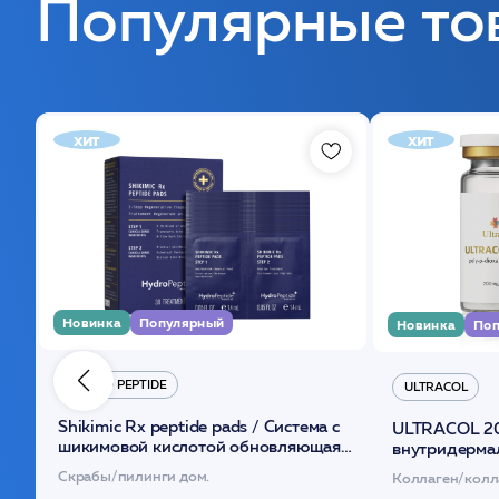
Популярные то
хит
хит
Новинка
Популярный
Новинка
Поп
HYDRO PEPTIDE
ULTRACOL
Shikimic Rx peptide pads / Cистема с
ULTRACOL 2
шикимовой кислотой обновляющая
внутридерма
(30шт) /HP
основе поли
Скрабы/пилинги дом.
Коллаген/колл