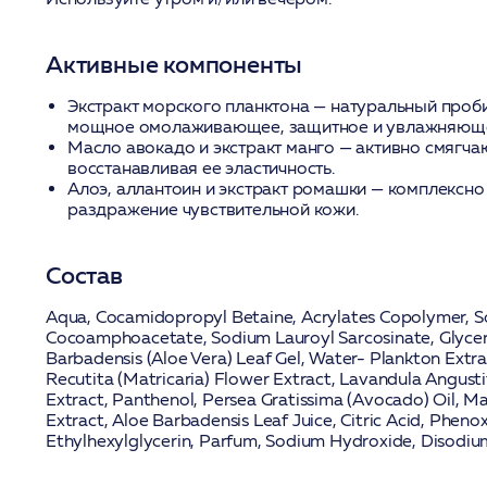
Активные компоненты
Экстракт морского планктона
— натуральный проби
мощное омолаживающее, защитное и увлажняюще
Масло авокадо и экстракт манго
— активно смягчаю
восстанавливая ее эластичность.
Алоэ, аллантоин и экстракт ромашки
— комплексно
раздражение чувствительной кожи.
Состав
Aqua, Cocamidopropyl Betaine, Acrylates Copolymer, 
Cocoamphoacetate, Sodium Lauroyl Sarcosinate, Glyce
Barbadensis (Aloe Vera) Leaf Gel
,
Water- Plankton Extra
Recutita (Matricaria) Flower Extract
, Lavandula Angusti
Extract, Panthenol,
Persea Gratissima (Avocado) Oil
,
Ma
Extract
, Aloe Barbadensis Leaf Juice, Citric Acid, Pheno
Ethylhexylglycerin, Parfum, Sodium Hydroxide, Disodiu