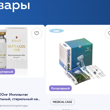
вары
хит
улярный
Популярный
00мг Имплантат
льный, стерильный на
MEDICAL CASE
диоксанона /ULTRACOL
агеностимуляторы