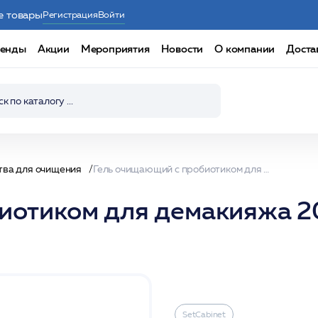
е товары
Регистрация
Войти
енды
Акции
Мероприятия
Новости
О компании
Доста
тва для очищения
Гель очищающий с пробиотиком для демакияжа 200мл /"Glam gel" /SetCabinet
иотиком для демакияжа 20
SetCabinet