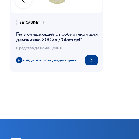
SETCABINET
Гель очищающий с пробиотиком для
демакияжа 200мл /"Glam gel"
/SetCabinet
Средства для очищения
войдите чтобы увидеть цены