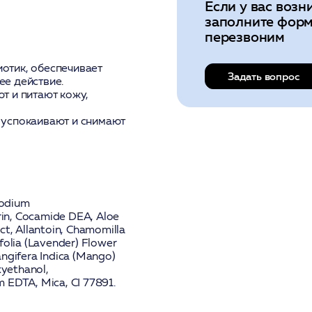
Если у вас возн
заполните форм
перезвоним
отик, обеспечивает
Задать вопрос
е действие.
т и питают кожу,
 успокаивают и снимают
Sodium
rin, Cocamide DEA,
Aloe
ct
,
Allantoin
,
Chamomilla
folia (Lavender) Flower
ngifera Indica (Mango)
xyethanol,
m EDTA, Mica, CI 77891.