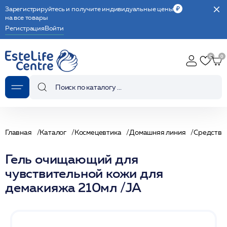
Зарегистрируйтесь и получите индивидуальные цены
на все товары
Регистрация
Войти
Главная
Каталог
Космецевтика
Домашняя линия
Средства
Гель очищающий для
чувствительной кожи для
демакияжа 210мл /JA