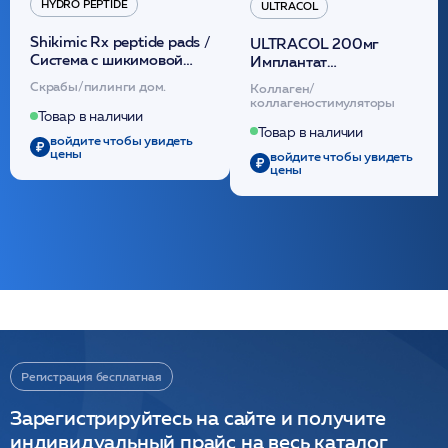
HYDRO PEPTIDE
ULTRACOL
Shikimic Rx peptide pads /
ULTRACOL 200мг
Cистема с шикимовой
Имплантат
кислотой обновляющая
внутридермальный,
Скрабы/пилинги дом.
Коллаген/
(30шт) /HP
стерильный на основе
коллагеностимуляторы
полидиоксанона
Товар в наличии
/ULTRACOL
Товар в наличии
войдите чтобы увидеть
цены
войдите чтобы увидеть
цены
Регистрация бесплатная
Зарегистрируйтесь на сайте и получите
индивидуальный прайс на весь каталог