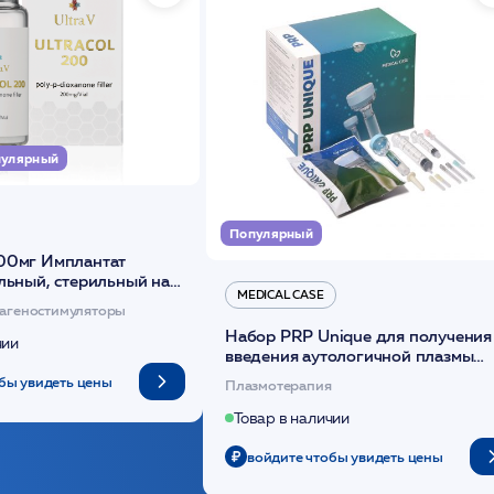
улярный
Популярный
00мг Имплантат
льный, стерильный на
MEDICAL CASE
диоксанона /ULTRACOL
агеностимуляторы
Набор PRP Unique для получения
чии
введения аутологичной плазмы
(саше 1шт)/Medical Case
бы увидеть цены
Плазмотерапия
Товар в наличии
войдите чтобы увидеть цены