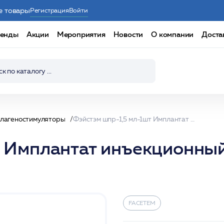
е товары
Регистрация
Войти
енды
Акции
Мероприятия
Новости
О компании
Доста
ллагеностимуляторы
Фэйстэм шпр-1,5 мл-1шт Имплантат инъекционный Гидроксиапатит кальция /Facetem
т Имплантат инъекционны
FACETEM