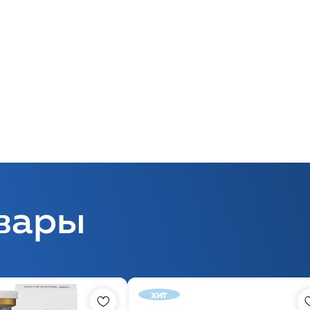
вары
хит