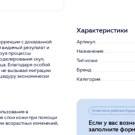
Характеристики
оррекции с доказанной
Артикул:
 видимый результат и
Назначение:
ируя процессы
оделирования скул,
Тип кожи:
ица. Благодаря особой
Бренд:
, не вызывая миграции.
оцедуру экономически
Категория:
Ответим в рабочие будн
ользования в
кие слои кожи при помощи
Если у вас возн
ии возрастных изменений,
заполните форм