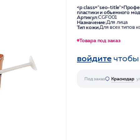
<p class="seo-title">Про
пластики и объемного мо
Артикул:
СGF001
Назначение:
Для лица
Тип кожи:
Для всех типов 
Товара под заказ
войдите
чтобы
Под заказ
Краснодар
у