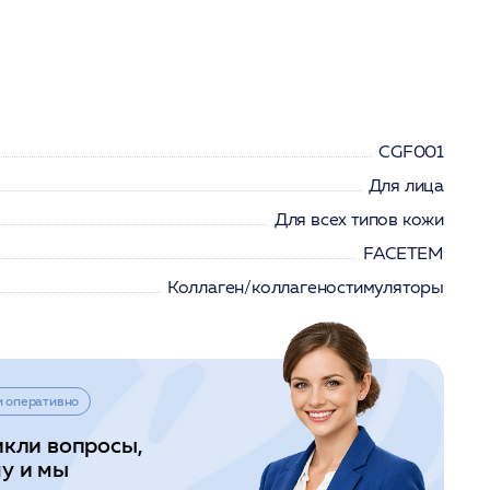
СGF001
Для лица
Для всех типов кожи
FACETEM
Коллаген/коллагеностимуляторы
и оперативно
икли вопросы,
у и мы