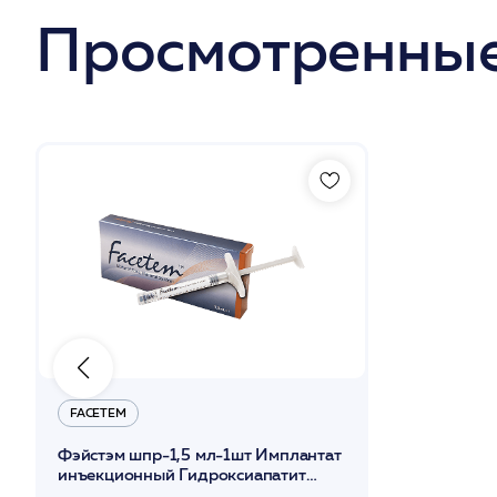
Просмотренные
FACETEM
Фэйстэм шпр-1,5 мл-1шт Имплантат
инъекционный Гидроксиапатит
кальция /Facetem