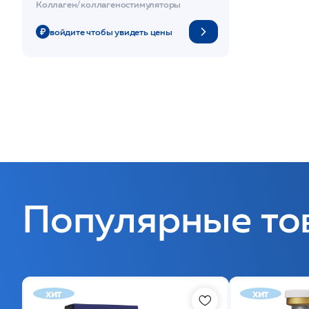
Коллаген/коллагеностимуляторы
войдите чтобы увидеть цены
Популярные то
хит
хит