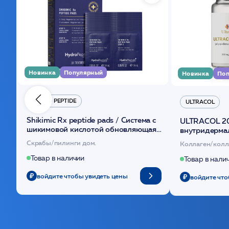
Новинка
Популярный
Новинка
Поп
HYDRO PEPTIDE
ULTRACOL
Shikimic Rx peptide pads / Cистема с
ULTRACOL 2
шикимовой кислотой обновляющая
внутридерма
(30шт) /HP
основе поли
Скрабы/пилинги дом.
Коллаген/колл
Товар в наличии
Товар в нали
войдите чтобы увидеть цены
войдите что