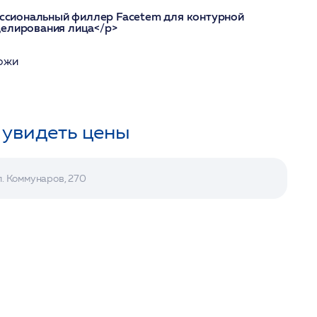
фессиональный филлер Facetem для контурной
делирования лица</p>
кожи
 увидеть цены
л. Коммунаров, 270