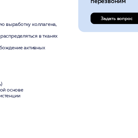
перезвоним
Задать вопрос
ую выработку коллагена,
распределяться в тканях
бождение активных
)
ной основе
истенции