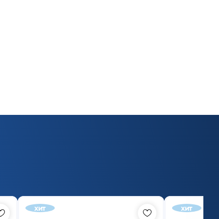
хит
хит