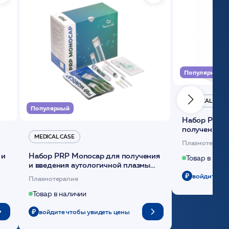
Популярный
MEDICAL CASE
Популярный
Набор Plasmoactive Стандарт для
получения и
MEDICAL CASE
плазмы (саше
Плазмотерапи
 и
Набор PRP Monocap для получения
Товар в нали
и введения аутологичной плазмы
(саше 1шт)/Medical Case
войдите чт
Плазмотерапия
Товар в наличии
войдите чтобы увидеть цены