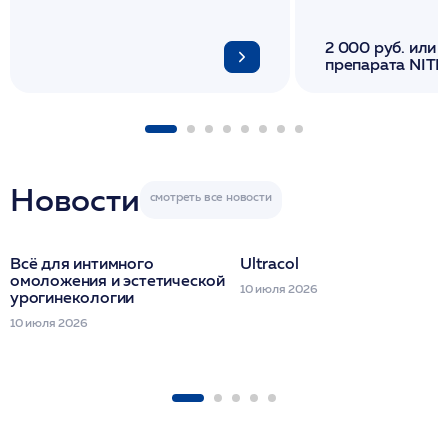
2 000 руб. или 
препарата NITH
флакона/ LINE
1 фл/ COLLOST о
FACETEM 1 шпр
ULTRACOL 1 фл
Miraline в день
семинара
Новости
Всё для интимного
Ultracol
омоложения и эстетической
10 июля 2026
урогинекологии
10 июля 2026