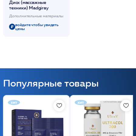
Диск (массажные
техники) Madgiray
Дополнительные материалы
войдите чтобы увидеть
цены
Популярные товары
хит
хит