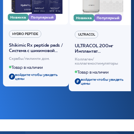
Новинка
Популярный
Новинка
Популярный
HYDRO PEPTIDE
ULTRACOL
Shikimic Rx peptide pads /
ULTRACOL 200мг
Cистема с шикимовой
Имплантат
кислотой обновляющая
внутридермальный,
Скрабы/пилинги дом.
Коллаген/
(30шт) /HP
стерильный на основе
коллагеностимуляторы
полидиоксанона
Товар в наличии
/ULTRACOL
Товар в наличии
войдите чтобы увидеть
цены
войдите чтобы увидеть
цены