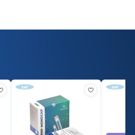
хит
хит