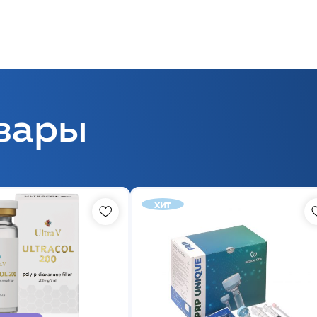
вары
хит