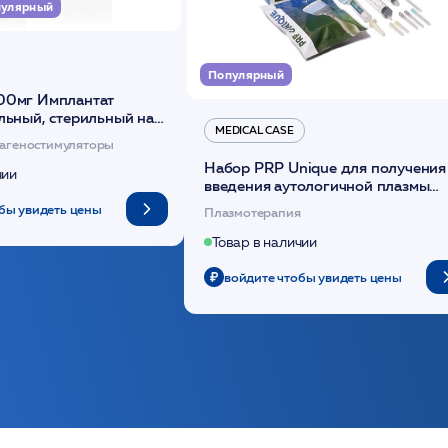
улярный
Популярный
00мг Имплантат
льный, стерильный на
MEDICAL CASE
диоксанона /ULTRACOL
агеностимуляторы
Набор PRP Unique для получения
чии
введения аутологичной плазмы
(саше 1шт)/Medical Case
бы увидеть цены
Плазмотерапия
Товар в наличии
войдите чтобы увидеть цены