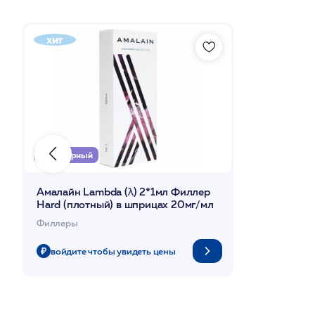
хит
Популярный
Амалайн Lambda (λ) 2*1мл Филлер
Hard (плотный) в шприцах 20мг/мл
Филлеры
войдите чтобы увидеть цены