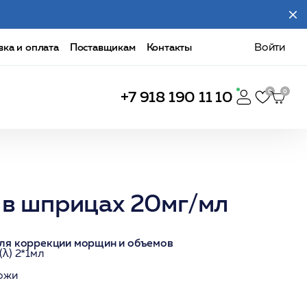
вка и оплата
Поставщикам
Контакты
Войти
+7 918 190 11 10
 в шприцах 20мг/мл
ля коррекции морщин и объемов
λ) 2*1мл
кожи