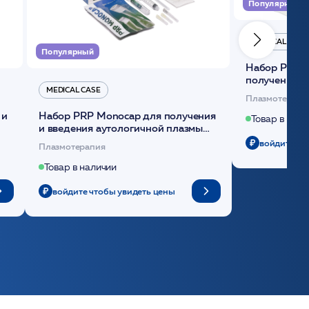
Популярный
MEDICAL CASE
Популярный
Набор Plasmoactive Стандарт для
получения и
MEDICAL CASE
плазмы (саше
Плазмотерапи
 и
Набор PRP Monocap для получения
Товар в нали
и введения аутологичной плазмы
(саше 1шт)/Medical Case
войдите чт
Плазмотерапия
Товар в наличии
войдите чтобы увидеть цены