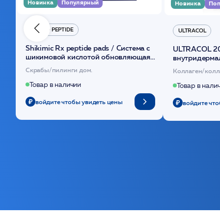
Новинка
Популярный
Новинка
Поп
HYDRO PEPTIDE
ULTRACOL
Shikimic Rx peptide pads / Cистема с
ULTRACOL 2
шикимовой кислотой обновляющая
внутридерма
(30шт) /HP
основе поли
Скрабы/пилинги дом.
Коллаген/колл
Товар в наличии
Товар в нали
войдите чтобы увидеть цены
войдите что