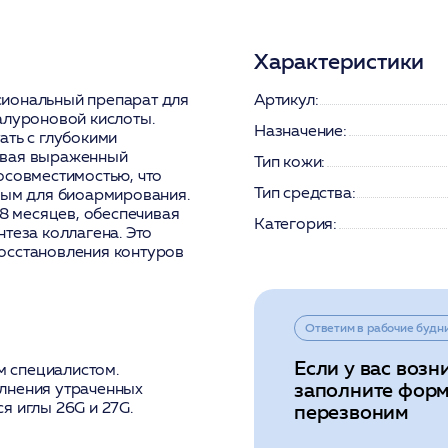
Характеристики
сиональный препарат для
Артикул:
алуроновой кислоты.
Назначение:
ать с глубокими
авая выраженный
Тип кожи:
осовместимостью, что
Тип средства:
ным для биоармирования.
18 месяцев, обеспечивая
Категория:
теза коллагена. Это
осстановления контуров
Ответим в рабочие будн
Если у вас возн
 специалистом.
заполните форм
лнения утраченных
я иглы 26G и 27G.
перезвоним