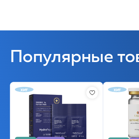
Популярные то
хит
хит