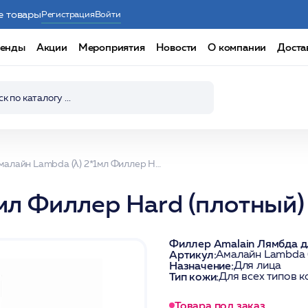
е товары
Регистрация
Войти
енды
Акции
Мероприятия
Новости
О компании
Доста
Амалайн Lambda (λ) 2*1мл Филлер Hard (плотный) в шприцах 20мг/мл
мл Филлер Hard (плотный)
Филлер Amalain Лямбда д
Артикул:
Амалайн Lambda (
Назначение:
Для лица
Тип кожи:
Для всех типов 
Товара под заказ