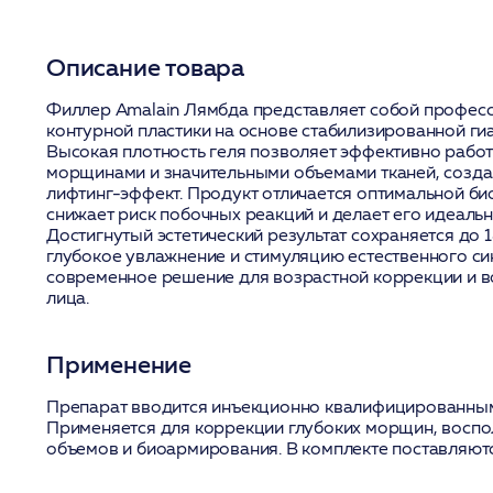
Описание товара
Филлер Amalain Лямбда представляет собой профес
контурной пластики на основе стабилизированной ги
Высокая плотность геля позволяет эффективно работ
морщинами и значительными объемами тканей, созд
лифтинг-эффект. Продукт отличается оптимальной би
снижает риск побочных реакций и делает его идеаль
Достигнутый эстетический результат сохраняется до 
глубокое увлажнение и стимуляцию естественного син
современное решение для возрастной коррекции и в
лица.
Применение
Препарат вводится инъекционно квалифицированным
Применяется для коррекции глубоких морщин, воспо
объемов и биоармирования. В комплекте поставляютс