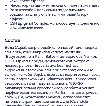
кожи после стресса.
Масло каритэ (ши)
– интенсивно питает и смягчает.
Воск жожоба и воск семян подсолнечника
–
создают защитную плёнку и матовый блюр-
эффект.
GSH Epigenol Complex
– способствует укреплению
и оживлению кожи.
Состав
Вода (Aqua), каприловый/каприновый триглицерид,
глицерин, коко-каприлат/капрат, масло ши
(Butyrospermum Parkii Butter), цетеариловый спирт,
C10-18 триглицериды, феноксиэтанол, экстракт
листьев руколы (Eruca Sativa Leaf Extract),
гидроксиацетофенон, глицерил стеарат, сложные
эфиры жожоба (Jojoba Esters), цетеарил оливат, воск
семян подсолнечника (Helianthus Annuus Seed Wax),
стеароилглутамат натрия, акрилаты/C10-30
алкилакрилатный кроссполимер, сорбитан оливат,
парфюмерная композиция (Parfum), тетранатриевая
соль ЭДТА, ксантановая камедь, дегидроацетат
натрия, экстракт цветков календулы (Calendula
Officinalis Flower Extract), лимонная кислота,