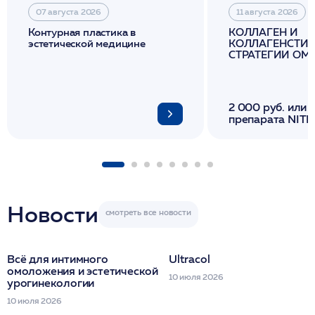
07 августа 2026
11 августа 2026
Контурная пластика в
КОЛЛАГЕН И
эстетической медицине
КОЛЛАГЕНСТИМ
СТРАТЕГИИ О
И ЛИФТИНГА К
2 000 руб. или 
препарата NITH
флакона/ LINE
1 фл/ COLLOST о
FACETEM 1 шпр
ULTRACOL 1 фл
Miraline в день
семинара
Новости
Всё для интимного
Ultracol
омоложения и эстетической
10 июля 2026
урогинекологии
10 июля 2026