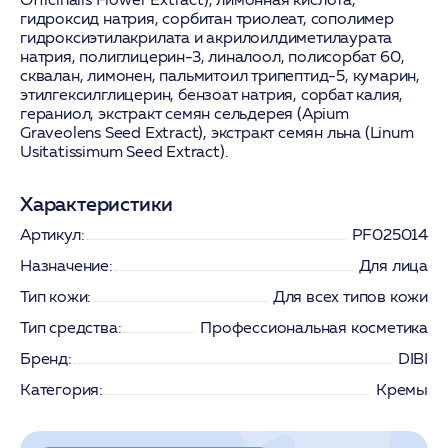
гидроксид натрия, сорбитан триолеат, сополимер
гидроксиэтилакрилата и акрилоилдиметилаурата
натрия, полиглицерин-3, линалоол, полисорбат 60,
сквалан, лимонен, пальмитоил трипептид-5, кумарин,
этилгексилглицерин, бензоат натрия, сорбат калия,
гераниол, экстракт семян сельдерея (Apium
Graveolens Seed Extract), экстракт семян льна (Linum
Usitatissimum Seed Extract).
Характеристики
Артикул:
PF025014
Назначение:
Для лица
Тип кожи:
Для всех типов кожи
Тип средства:
Профессиональная косметика
Бренд:
DIBI
Категория:
Кремы