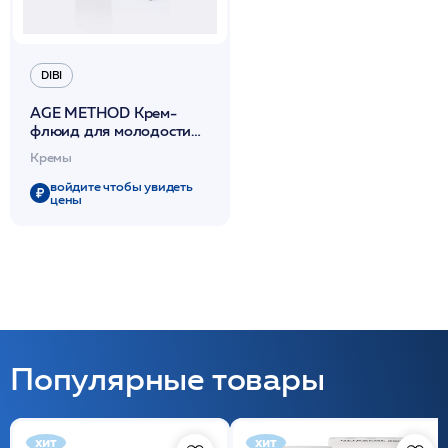
DIBI
AGE METHOD Крем-
флюид для молодости
кожи 50 мл /DIBI
Кремы
войдите чтобы увидеть
цены
Популярные товары
хит
хит