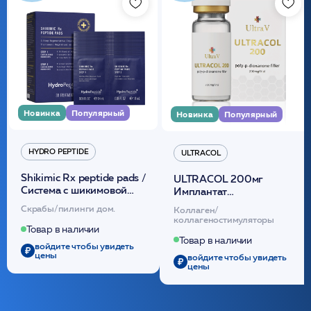
Новинка
Популярный
Новинка
Популярный
HYDRO PEPTIDE
ULTRACOL
Shikimic Rx peptide pads /
ULTRACOL 200мг
Cистема с шикимовой
Имплантат
кислотой обновляющая
внутридермальный,
Скрабы/пилинги дом.
Коллаген/
(30шт) /HP
стерильный на основе
коллагеностимуляторы
полидиоксанона
Товар в наличии
/ULTRACOL
Товар в наличии
войдите чтобы увидеть
цены
войдите чтобы увидеть
цены